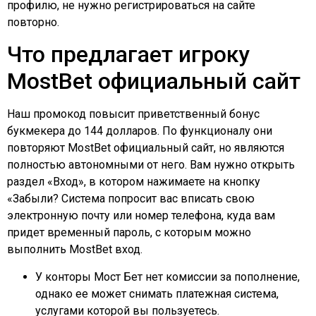
профилю, не нужно регистрироваться на сайте
повторно.
Что предлагает игроку
MostBet официальный сайт
Наш промокод повысит приветственный бонус
букмекера до 144 долларов. По функционалу они
повторяют MostBet официальный сайт, но являются
полностью автономными от него. Вам нужно открыть
раздел «Вход», в котором нажимаете на кнопку
«Забыли? Система попросит вас вписать свою
электронную почту или номер телефона, куда вам
придет временный пароль, с которым можно
выполнить MostBet вход.
У конторы Мост Бет нет комиссии за пополнение,
однако ее может снимать платежная система,
услугами которой вы пользуетесь.