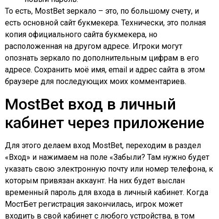
То есть, MostBet зеркало – это, по большому счету, и
есть основной сайт букмекера. Технически, это полная
копия официального сайта букмекера, но
расположенная на другом адресе. Игроки могут
опознать зеркало по дополнительным цифрам в его
адресе. Сохранить моё имя, email и адрес сайта в этом
браузере для последующих моих комментариев.
MostBet вход в личный
кабинет через приложение
Для этого делаем вход MostBet, переходим в раздел
«Вход» и нажимаем на поле «Забыли? Там нужно будет
указать свою электронную почту или номер телефона, к
которым привязан аккаунт. На них будет выслан
временный пароль для входа в личный кабинет. Когда
МостБет регистрация закончилась, игрок может
входить в свой кабинет с любого устройства, в том