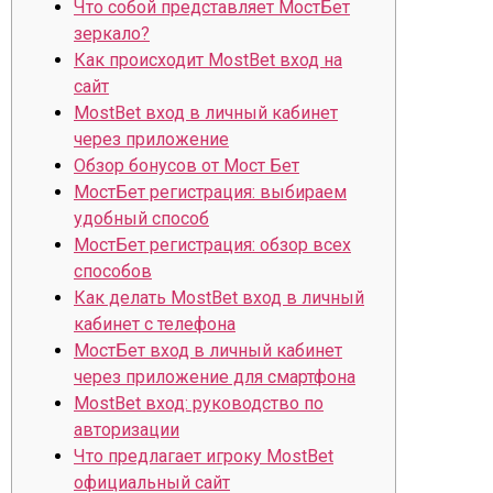
Что собой представляет МостБет
зеркало?
Как происходит MostBet вход на
сайт
MostBet вход в личный кабинет
через приложение
Обзор бонусов от Мост Бет
МостБет регистрация: выбираем
удобный способ
МостБет регистрация: обзор всех
способов
Как делать MostBet вход в личный
кабинет с телефона
МостБет вход в личный кабинет
через приложение для смартфона
MostBet вход: руководство по
авторизации
Что предлагает игроку MostBet
официальный сайт