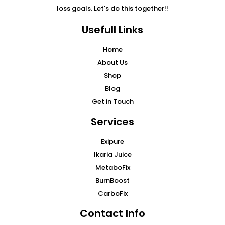
loss goals. Let's do this together!!
Usefull Links
Home
About Us
Shop
Blog
Get in Touch
Services
Exipure
Ikaria Juice
MetaboFix
BurnBoost
CarboFix
Contact Info