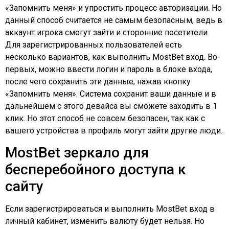
«Запомнить меня» и упростить процесс авторизации. Но
данный способ считается не самым безопасным, ведь в
аккаунт игрока смогут зайти и сторонние посетители.
Для зарегистрированных пользователей есть
несколько вариантов, как выполнить MostBet вход. Во-
первых, можно ввести логин и пароль в блоке входа,
после чего сохранить эти данные, нажав кнопку
«Запомнить меня». Система сохранит ваши данные и в
дальнейшем с этого девайса вы сможете заходить в 1
клик. Но этот способ не совсем безопасен, так как с
вашего устройства в профиль могут зайти другие люди.
MostBet зеркало для
бесперебойного доступа к
сайту
Если зарегистрироваться и выполнить MostBet вход в
личный кабинет, изменить валюту будет нельзя. Но