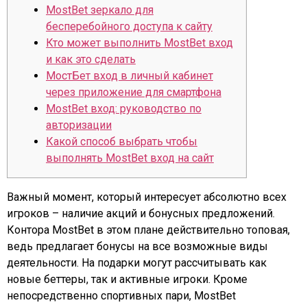
MostBet зеркало для
бесперебойного доступа к сайту
Кто может выполнить MostBet вход
и как это сделать
МостБет вход в личный кабинет
через приложение для смартфона
MostBet вход: руководство по
авторизации
Какой способ выбрать чтобы
выполнять MostBet вход на сайт
Важный момент, который интересует абсолютно всех
игроков – наличие акций и бонусных предложений.
Контора MostBet в этом плане действительно топовая,
ведь предлагает бонусы на все возможные виды
деятельности. На подарки могут рассчитывать как
новые беттеры, так и активные игроки. Кроме
непосредственно спортивных пари, MostBet