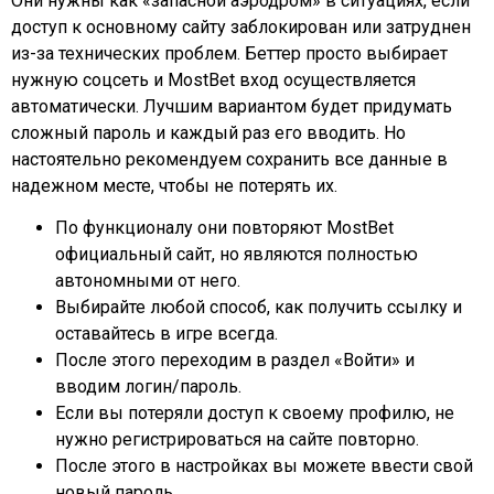
Они нужны как «запасной аэродром» в ситуациях, если
доступ к основному сайту заблокирован или затруднен
из-за технических проблем. Беттер просто выбирает
нужную соцсеть и MostBet вход осуществляется
автоматически. Лучшим вариантом будет придумать
сложный пароль и каждый раз его вводить. Но
настоятельно рекомендуем сохранить все данные в
надежном месте, чтобы не потерять их.
По функционалу они повторяют MostBet
официальный сайт, но являются полностью
автономными от него.
Выбирайте любой способ, как получить ссылку и
оставайтесь в игре всегда.
После этого переходим в раздел «Войти» и
вводим логин/пароль.
Если вы потеряли доступ к своему профилю, не
нужно регистрироваться на сайте повторно.
После этого в настройках вы можете ввести свой
новый пароль.