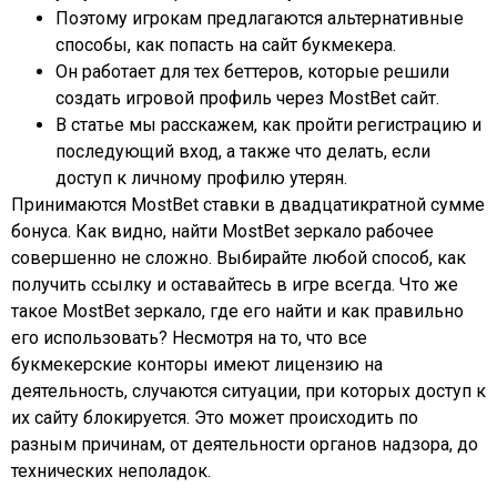
Поэтому игрокам предлагаются альтернативные
способы, как попасть на сайт букмекера.
Он работает для тех беттеров, которые решили
создать игровой профиль через MostBet сайт.
В статье мы расскажем, как пройти регистрацию и
последующий вход, а также что делать, если
доступ к личному профилю утерян.
Принимаются MostBet ставки в двадцатикратной сумме
бонуса. Как видно, найти MostBet зеркало рабочее
совершенно не сложно. Выбирайте любой способ, как
получить ссылку и оставайтесь в игре всегда. Что же
такое MostBet зеркало, где его найти и как правильно
его использовать? Несмотря на то, что все
букмекерские конторы имеют лицензию на
деятельность, случаются ситуации, при которых доступ к
их сайту блокируется. Это может происходить по
разным причинам, от деятельности органов надзора, до
технических неполадок.