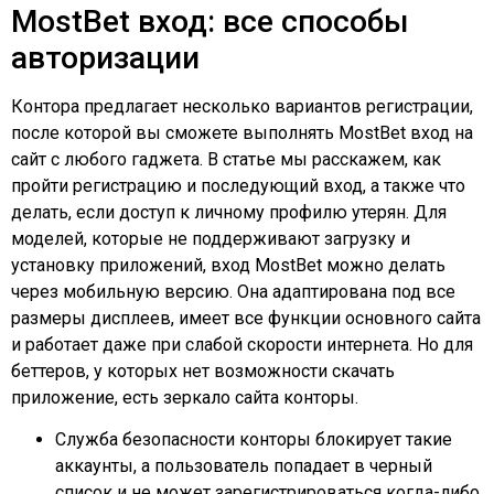
MostBet вход: все способы
авторизации
Контора предлагает несколько вариантов регистрации,
после которой вы сможете выполнять MostBet вход на
сайт с любого гаджета. В статье мы расскажем, как
пройти регистрацию и последующий вход, а также что
делать, если доступ к личному профилю утерян. Для
моделей, которые не поддерживают загрузку и
установку приложений, вход MostBet можно делать
через мобильную версию. Она адаптирована под все
размеры дисплеев, имеет все функции основного сайта
и работает даже при слабой скорости интернета. Но для
беттеров, у которых нет возможности скачать
приложение, есть зеркало сайта конторы.
Служба безопасности конторы блокирует такие
аккаунты, а пользователь попадает в черный
список и не может зарегистрироваться когда-либо