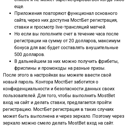
еще.
Приложения повторяют функционал основного
сайта, через них доступна МостБет регистрация,
ставки и просмотр live-трансляций матчей.
Но если вы пополните счет в течение часа после
регистрации на сумму от 20 долларов, максимум
бонуса для вас будет составлять внушительные
500 долларов.
В дальнейшем за них можно получить фрибеты,
фриспины и промокоды на разные призы.
После этого в настройках вы можете ввести свой
новый пароль. Контора МостБет заботится о
конфиденциальности и безопасности данных своих
пользователей. Для того, чтобы выполнить MostBet
вход на сайт и делать ставки, предлагается пройти
регистрацию. МостБет регистрация в таких случаях
может быть выполнена и через зеркало. Поэтому через
зеркало можно смело делать MostBet вход на сайт.