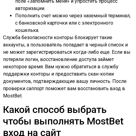
поле «Запомнить меня» и упростить процесс
авторизации.
Пополнить счет можно через наземный терминал,
с банковской карточки или с электронного
кошелька.
Служба безопасности конторы блокирует такие
аккаунты, а пользователь попадает в черный список и
не может зарегистрироваться когда-либо еще. Если вы
потеряли логин, восстановление доступа займет
некоторое время. Вам нужно обратиться в службу
поддержки конторы и предоставить скан-копии
документов, подтверждающие вашу личность. После
проверки саппорт поможет вам восстановить вход в
MostBet.
Какой способ выбрать
чтобы выполнять MostBet
вход на сайт