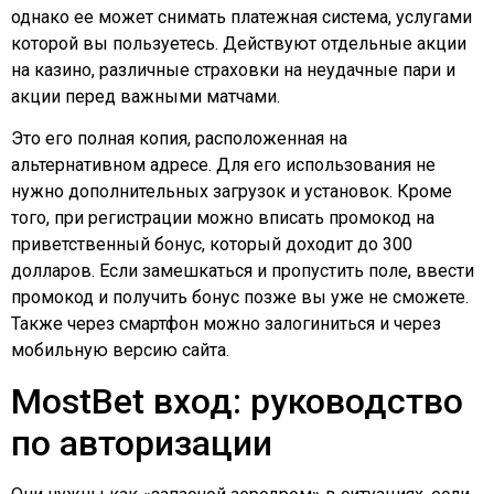
однако ее может снимать платежная система, услугами
которой вы пользуетесь. Действуют отдельные акции
на казино, различные страховки на неудачные пари и
акции перед важными матчами.
Это его полная копия, расположенная на
альтернативном адресе. Для его использования не
нужно дополнительных загрузок и установок. Кроме
того, при регистрации можно вписать промокод на
приветственный бонус, который доходит до 300
долларов. Если замешкаться и пропустить поле, ввести
промокод и получить бонус позже вы уже не сможете.
Также через смартфон можно залогиниться и через
мобильную версию сайта.
MostBet вход: руководство
по авторизации