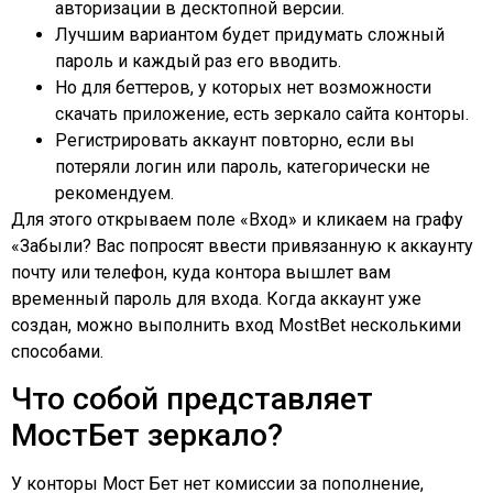
авторизации в десктопной версии.
Лучшим вариантом будет придумать сложный
пароль и каждый раз его вводить.
Но для беттеров, у которых нет возможности
скачать приложение, есть зеркало сайта конторы.
Регистрировать аккаунт повторно, если вы
потеряли логин или пароль, категорически не
рекомендуем.
Для этого открываем поле «Вход» и кликаем на графу
«Забыли? Вас попросят ввести привязанную к аккаунту
почту или телефон, куда контора вышлет вам
временный пароль для входа. Когда аккаунт уже
создан, можно выполнить вход MostBet несколькими
способами.
Что собой представляет
МостБет зеркало?
У конторы Мост Бет нет комиссии за пополнение,