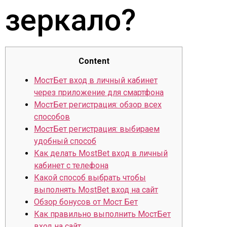
зеркало?
Content
МостБет вход в личный кабинет
через приложение для смартфона
МостБет регистрация: обзор всех
способов
МостБет регистрация: выбираем
удобный способ
Как делать MostBet вход в личный
кабинет с телефона
Какой способ выбрать чтобы
выполнять MostBet вход на сайт
Обзор бонусов от Мост Бет
Как правильно выполнить МостБет
вход на сайт