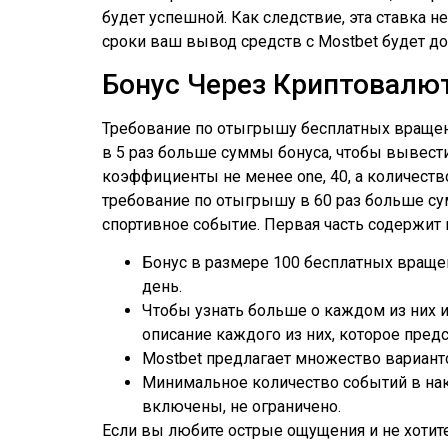
будет успешной. Как следствие, эта ставка 
сроки ваш вывод средств с Mostbet будет до
Бонус Через Криптовалю
Требование по отыгрышу бесплатных вращени
в 5 раз больше суммы бонуса, чтобы вывест
коэффициенты не менее one, 40, а количеств
требование по отыгрышу в 60 раз больше су
спортивное событие. Первая часть содержит 
Бонус в размере 100 бесплатных враще
день.
Чтобы узнать больше о каждом из них и
описание каждого из них, которое пред
Mostbet предлагает множество варианто
Минимальное количество событий в нако
включены, не ограничено.
Если вы любите острые ощущения и не хотите