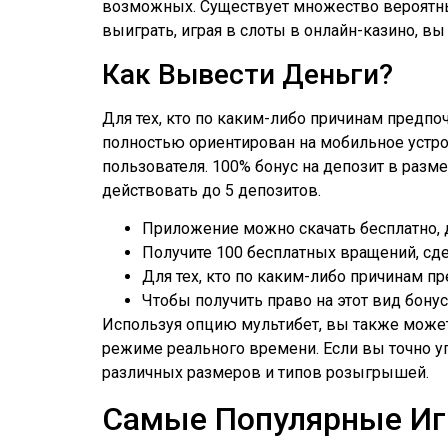
возможных. Существует множество вероятных
выиграть, играя в слоты в онлайн-казино, 
Как Вывести Деньги?
Для тех, кто по каким-либо причинам предпо
полностью ориентирован на мобильное устрой
пользователя. 100% бонус на депозит в раз
действовать до 5 депозитов.
Приложение можно скачать бесплатно, д
Получите 100 бесплатных вращений, сд
Для тех, кто по каким-либо причинам пр
Чтобы получить право на этот вид бонус
Используя опцию мультибет, вы также можете
режиме реального времени. Если вы точно уг
различных размеров и типов розыгрышей.
Самые Популярные Игр