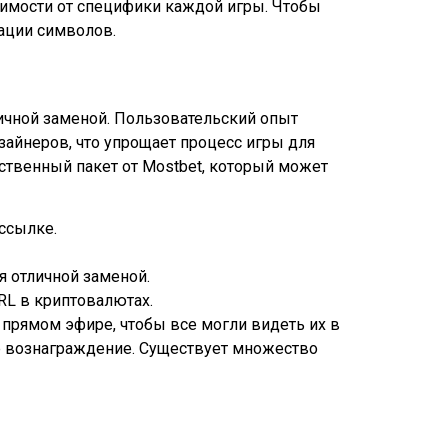
симости от специфики каждой игры. Чтобы
нации символов.
личной заменой. Пользовательский опыт
зайнеров, что упрощает процесс игры для
ственный пакет от Mostbet, который может
ссылке.
я отличной заменой.
BRL в криптовалютах.
 прямом эфире, чтобы все могли видеть их в
те вознаграждение. Существует множество