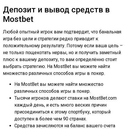
Депозит и вывод средств в
Mostbet
Любой опытный игрок вам подтвердит, что банальная
игра без цели и стратегии редко приводит к
положительному результату. Потому если ваша цель –
не только пощекотать нервы, но и получить заметный
плюс к вашему депозиту, то вам определённо стоит
выбрать стратегию. На MostBet вы можете найти
множество различных способов игры в покер.
На MostBet вы можете найти множество
различных способов игры в покер.
Тысячи игроков делают ставки на MostBet.com
каждый день, и есть много веских причин
присоединиться к этому спортбуку, который
доступен в более чем 90 странах.
Средства зачисляются на баланс вашего счета