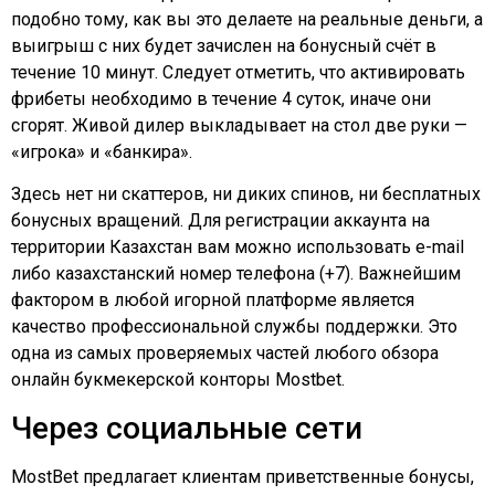
подобно тому, как вы это делаете на реальные деньги, а
выигрыш с них будет зачислен на бонусный счёт в
течение 10 минут. Следует отметить, что активировать
фрибеты необходимо в течение 4 суток, иначе они
сгорят. Живой дилер выкладывает на стол две руки —
«игрока» и «банкира».
Здесь нет ни скаттеров, ни диких спинов, ни бесплатных
бонусных вращений. Для регистрации аккаунта на
территории Казахстан вам можно использовать e-mail
либо казахстанский номер телефона (+7). Важнейшим
фактором в любой игорной платформе является
качество профессиональной службы поддержки. Это
одна из самых проверяемых частей любого обзора
онлайн букмекерской конторы Mostbet.
Через социальные сети
MostBet предлагает клиентам приветственные бонусы,