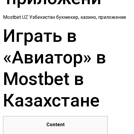
Mostbet UZ Узбекистан букмекер, казино, приложение
Играть в
«Авиатор» в
Mostbet в
Казахстане
Content