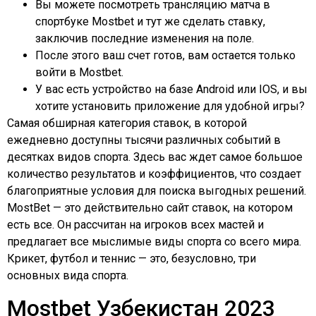
Вы можете посмотреть трансляцию матча в
спортбуке Mostbet и тут же сделать ставку,
заключив последние изменения на поле.
После этого ваш счет готов, вам остается только
войти в Mostbet.
У вас есть устройство на базе Android или IOS, и вы
хотите установить приложение для удобной игры?
Самая обширная категория ставок, в которой
ежедневно доступны тысячи различных событий в
десятках видов спорта. Здесь вас ждет самое большое
количество результатов и коэффициентов, что создает
благоприятные условия для поиска выгодных решений.
MostBet — это действительно сайт ставок, на котором
есть все. Он рассчитан на игроков всех мастей и
предлагает все мыслимые виды спорта со всего мира.
Крикет, футбол и теннис — это, безусловно, три
основных вида спорта.
Mostbet Узбекистан 2023