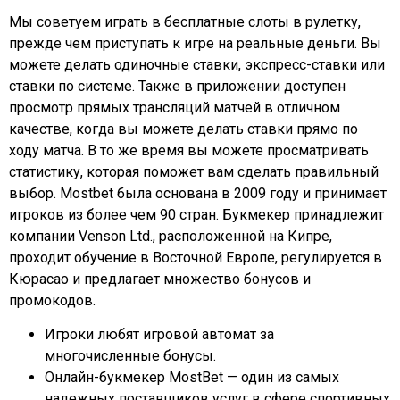
Мы советуем играть в бесплатные слоты в рулетку,
прежде чем приступать к игре на реальные деньги. Вы
можете делать одиночные ставки, экспресс-ставки или
ставки по системе. Также в приложении доступен
просмотр прямых трансляций матчей в отличном
качестве, когда вы можете делать ставки прямо по
ходу матча. В то же время вы можете просматривать
статистику, которая поможет вам сделать правильный
выбор. Mostbet была основана в 2009 году и принимает
игроков из более чем 90 стран. Букмекер принадлежит
компании Venson Ltd., расположенной на Кипре,
проходит обучение в Восточной Европе, регулируется в
Кюрасао и предлагает множество бонусов и
промокодов.
Игроки любят игровой автомат за
многочисленные бонусы.
Онлайн-букмекер MostBet — один из самых
надежных поставщиков услуг в сфере спортивных