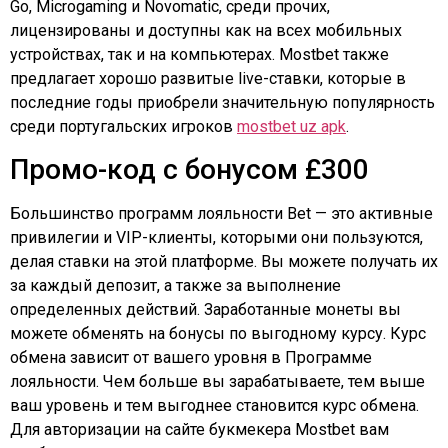
Go, Microgaming и Novomatic, среди прочих,
лицензированы и доступны как на всех мобильных
устройствах, так и на компьютерах. Mostbet также
предлагает хорошо развитые live-ставки, которые в
последние годы приобрели значительную популярность
среди португальских игроков
mostbet uz apk
.
Промо-код с бонусом £300
Большинство программ лояльности Bet — это активные
привилегии и VIP-клиенты, которыми они пользуются,
делая ставки на этой платформе. Вы можете получать их
за каждый депозит, а также за выполнение
определенных действий. Заработанные монеты вы
можете обменять на бонусы по выгодному курсу. Курс
обмена зависит от вашего уровня в Программе
лояльности. Чем больше вы зарабатываете, тем выше
ваш уровень и тем выгоднее становится курс обмена.
Для авторизации на сайте букмекера Mostbet вам