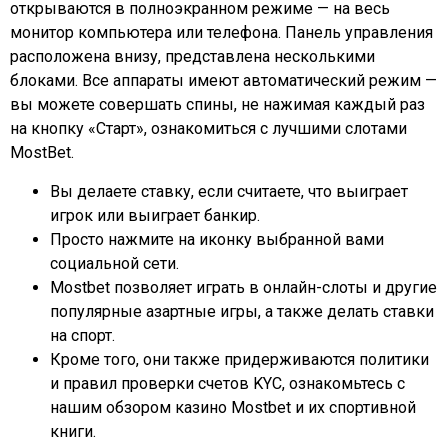
открываются в полноэкранном режиме — на весь
монитор компьютера или телефона. Панель управления
расположена внизу, представлена несколькими
блоками. Все аппараты имеют автоматический режим —
вы можете совершать спины, не нажимая каждый раз
на кнопку «Старт», ознакомиться с лучшими слотами
MostBet.
Вы делаете ставку, если считаете, что выиграет
игрок или выиграет банкир.
Просто нажмите на иконку выбранной вами
социальной сети.
Mostbet позволяет играть в онлайн-слоты и другие
популярные азартные игры, а также делать ставки
на спорт.
Кроме того, они также придерживаются политики
и правил проверки счетов KYC, ознакомьтесь с
нашим обзором казино Mostbet и их спортивной
книги.