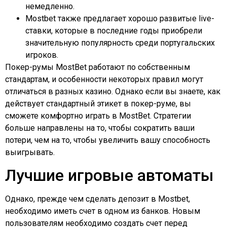
немедленно.
Mostbet также предлагает хорошо развитые live-
ставки, которые в последние годы приобрели
значительную популярность среди португальских
игроков.
Покер-румы MostBet работают по собственным
стандартам, и особенности некоторых правил могут
отличаться в разных казино. Однако если вы знаете, как
действует стандартный этикет в покер-руме, вы
сможете комфортно играть в MostBet. Стратегии
больше направлены на то, чтобы сократить ваши
потери, чем на то, чтобы увеличить вашу способность
выигрывать.
Лучшие игровые автоматы
Однако, прежде чем сделать депозит в Mostbet,
необходимо иметь счет в одном из банков. Новым
пользователям необходимо создать счет перед