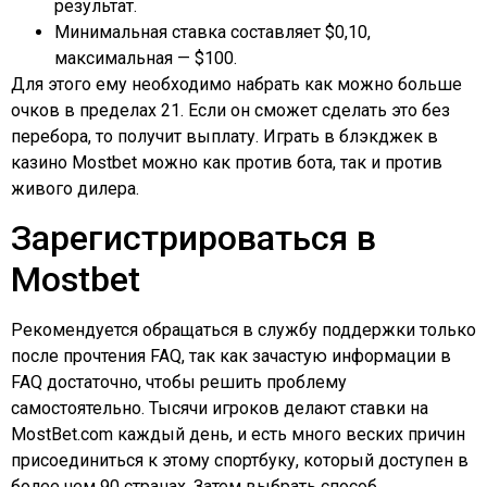
результат.
Минимальная ставка составляет $0,10,
максимальная — $100.
Для этого ему необходимо набрать как можно больше
очков в пределах 21. Если он сможет сделать это без
перебора, то получит выплату. Играть в блэкджек в
казино Mostbet можно как против бота, так и против
живого дилера.
Зарегистрироваться в
Mostbet
Рекомендуется обращаться в службу поддержки только
после прочтения FAQ, так как зачастую информации в
FAQ достаточно, чтобы решить проблему
самостоятельно. Тысячи игроков делают ставки на
MostBet.com каждый день, и есть много веских причин
присоединиться к этому спортбуку, который доступен в
более чем 90 странах. Затем выбрать способ