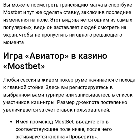
Вы можете посмотреть трансляцию матча в спортбуке
Mostbet и тут же сделать ставку, заключив последние
изменения на поле. Этот вид является одним из самых
популярных, ведь он заставляет людей смотреть на
экран, чтобы не пропустить ни одного решающего
момента.
Игра «Авиатор» в казино
«Mostbet»
Любая сессия в живом покер-руме начинается с похода
к главной стойке. Здесь вы регистрируетесь в
выбранном вами турнире или записываетесь в список
участников кэш-игры. Размер джекпота постепенно
увеличивается за счет ставок пользователей.
Имея промокод MostBet, введите его в
соответствующее поле ниже, после чего
активируется кнопка «Проверить».