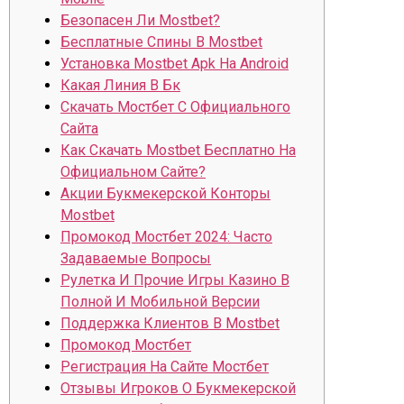
Безопасен Ли Mostbet?
Бесплатные Спины В Mostbet
Установка Mostbet Apk На Android
Какая Линия В Бк
Скачать Мостбет С Официального
Сайта
Как Скачать Mostbet Бесплатно На
Официальном Сайте?
Акции Букмекерской Конторы
Mostbet
Промокод Мостбет 2024: Часто
Задаваемые Вопросы
Рулетка И Прочие Игры Казино В
Полной И Мобильной Версии
Поддержка Клиентов В Mostbet
Промокод Мостбет
Регистрация На Сайте Мостбет
Отзывы Игроков О Букмекерской