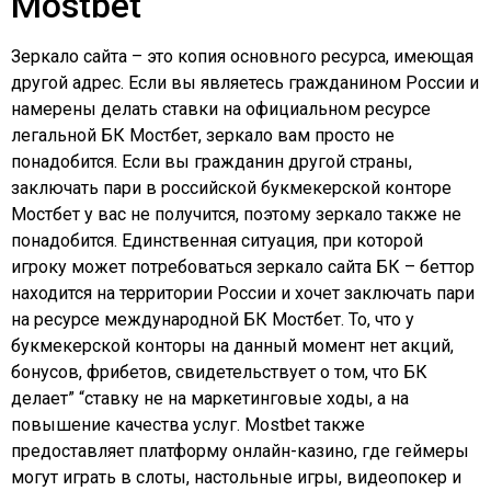
Mostbet
Зеркало сайта – это копия основного ресурса, имеющая
другой адрес. Если вы являетесь гражданином России и
намерены делать ставки на официальном ресурсе
легальной БК Мостбет, зеркало вам просто не
понадобится. Если вы гражданин другой страны,
заключать пари в российской букмекерской конторе
Мостбет у вас не получится, поэтому зеркало также не
понадобится. Единственная ситуация, при которой
игроку может потребоваться зеркало сайта БК – беттор
находится на территории России и хочет заключать пари
на ресурсе международной БК Мостбет. То, что у
букмекерской конторы на данный момент нет акций,
бонусов, фрибетов, свидетельствует о том, что БК
делает” “ставку не на маркетинговые ходы, а на
повышение качества услуг. Mostbet также
предоставляет платформу онлайн-казино, где геймеры
могут играть в слоты, настольные игры, видеопокер и