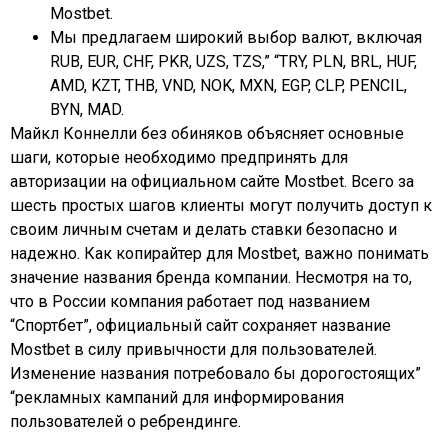
Mostbet.
Мы предлагаем широкий выбор валют, включая
RUB, EUR, CHF, PKR, UZS, TZS,” “TRY, PLN, BRL, HUF,
AMD, KZT, THB, VND, NOK, MXN, EGP, CLP, PENCIL,
BYN, MAD.
Майкл Коннелли без обиняков объясняет основные
шаги, которые необходимо предпринять для
авторизации на официальном сайте Mostbet. Всего за
шесть простых шагов клиенты могут получить доступ к
своим личным счетам и делать ставки безопасно и
надежно. Как копирайтер для Mostbet, важно понимать
значение названия бренда компании. Несмотря на то,
что в России компания работает под названием
“Спортбет”, официальный сайт сохраняет название
Mostbet в силу привычности для пользователей.
Изменение названия потребовало бы дорогостоящих”
“рекламных кампаний для информирования
пользователей о ребрендинге.