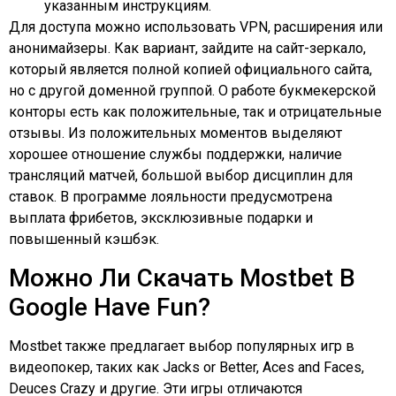
указанным инструкциям.
Для доступа можно использовать VPN, расширения или
анонимайзеры. Как вариант, зайдите на сайт-зеркало,
который является полной копией официального сайта,
но с другой доменной группой. О работе букмекерской
конторы есть как положительные, так и отрицательные
отзывы. Из положительных моментов выделяют
хорошее отношение службы поддержки, наличие
трансляций матчей, большой выбор дисциплин для
ставок. В программе лояльности предусмотрена
выплата фрибетов, эксклюзивные подарки и
повышенный кэшбэк.
Можно Ли Скачать Mostbet В
Google Have Fun?
Mostbet также предлагает выбор популярных игр в
видеопокер, таких как Jacks or Better, Aces and Faces,
Deuces Crazy и другие. Эти игры отличаются