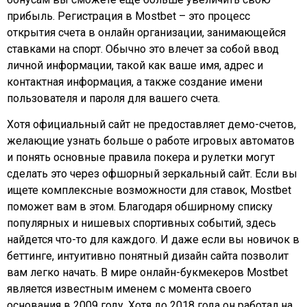
прибыль. Регистрация в Mostbet – это процесс
открытия счета в онлайн организации, занимающейся
ставками на спорт. Обычно это влечет за собой ввод
личной информации, такой как ваше имя, адрес и
контактная информация, а также создание имени
пользователя и пароля для вашего счета.
Хотя официальный сайт не предоставляет демо-счетов,
желающие узнать больше о работе игровых автоматов
и понять основные правила покера и рулетки могут
сделать это через офшорный зеркальный сайт. Если вы
ищете комплексные возможности для ставок, Mostbet
поможет вам в этом. Благодаря обширному списку
популярных и нишевых спортивных событий, здесь
найдется что-то для каждого. И даже если вы новичок в
беттинге, интуитивно понятный дизайн сайта позволит
вам легко начать. В мире онлайн-букмекеров Mostbet
является известным именем с момента своего
основания в 2009 году. Хотя до 2018 года он работал на