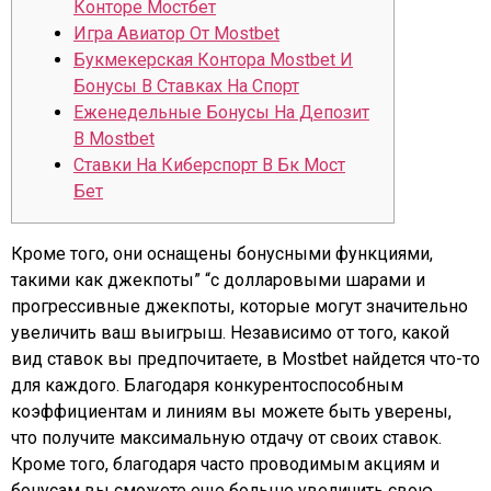
Конторе Мостбет
Игра Авиатор От Mostbet
Букмекерская Контора Mostbet И
Бонусы В Ставках На Спорт
Еженедельные Бонусы На Депозит
В Mostbet
Ставки На Киберспорт В Бк Мост
Бет
Кроме того, они оснащены бонусными функциями,
такими как джекпоты” “с долларовыми шарами и
прогрессивные джекпоты, которые могут значительно
увеличить ваш выигрыш. Независимо от того, какой
вид ставок вы предпочитаете, в Mostbet найдется что-то
для каждого. Благодаря конкурентоспособным
коэффициентам и линиям вы можете быть уверены,
что получите максимальную отдачу от своих ставок.
Кроме того, благодаря часто проводимым акциям и
бонусам вы сможете еще больше увеличить свою