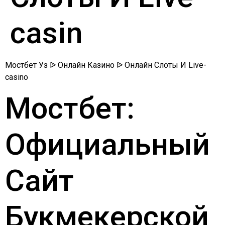
casin
Мостбет Уз ᐉ Онлайн Казино ᐉ Онлайн Слоты И Live-
casino
Мостбет:
Официальный
Сайт
Букмекерской