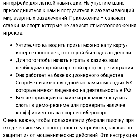
интерфейс для легкой навигации. Не упустите шанс
присоединиться к нам и погрузиться в захватывающий
мир азартных развлечений. Приложение – означает
ставки на спорт, которые не зависят от местоположения
игроков.
Учтите, что выводить призы можно на ту карту/
интернет кошелек, с которой был сделан депозит.
Для того чтобы начать играть в казино, вам
необходимо пройти простой процесс регистрации.
Она работает на базе акционерного общества
СпортБет и является одной из самых молодых БК,
которые имеют лицензию на деятельность в РФ.
Без авторизации на сайте игрок может крутить
слоты в демо-режиме или проверить наличие
коэффициентов на спорт и киберспорт.
Очень важно, чтобы пользователи убирали галочку при
входе в систему с постороннего устройства, так как это
защитит их от мошеннических действий. Эти инструкции