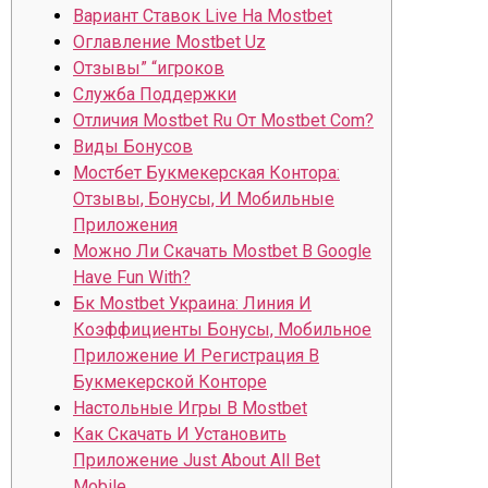
Вариант Ставок Live На Mostbet
Оглавление Mostbet Uz
Отзывы” “игроков
Служба Поддержки
Отличия Mostbet Ru От Mostbet Com?
Виды Бонусов
Мостбет Букмекерская Контора:
Отзывы, Бонусы, И Мобильные
Приложения
Можно Ли Скачать Mostbet В Google
Have Fun With?
Бк Mostbet Украина: Линия И
Коэффициенты Бонусы, Мобильное
Приложение И Регистрация В
Букмекерской Конторе
Настольные Игры В Mostbet
Как Скачать И Установить
Приложение Just About All Bet
Mobile