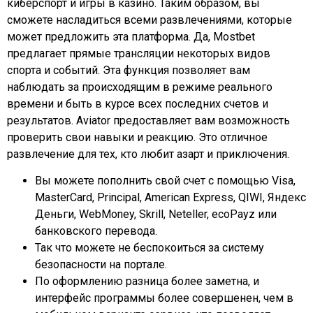
киберспорт и игры в казино. Таким образом, вы
сможете насладиться всеми развлечениями, которые
может предложить эта платформа. Да, Mostbet
предлагает прямые трансляции некоторых видов
спорта и событий. Эта функция позволяет вам
наблюдать за происходящим в режиме реального
времени и быть в курсе всех последних счетов и
результатов. Aviator предоставляет вам возможность
проверить свои навыки и реакцию. Это отличное
развлечение для тех, кто любит азарт и приключения.
Вы можете пополнить свой счет с помощью Visa,
MasterCard, Principal, American Express, QIWI, Яндекс
Деньги, WebMoney, Skrill, Neteller, ecoPayz или
банковского перевода.
Так что можете не беспокоиться за систему
безопасности на портале.
По оформлению разница более заметна, и
интерфейс программы более совершенен, чем в