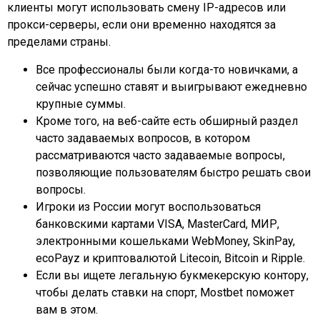
клиенты могут использовать смену IP-адресов или
прокси-серверы, если они временно находятся за
пределами страны.
Все профессионалы были когда-то новичками, а
сейчас успешно ставят и выигрывают ежедневно
крупные суммы.
Кроме того, на веб-сайте есть обширный раздел
часто задаваемых вопросов, в котором
рассматриваются часто задаваемые вопросы,
позволяющие пользователям быстро решать свои
вопросы.
Игроки из России могут воспользоваться
банковскими картами VISA, MasterCard, МИР,
электронными кошельками WebMoney, SkinPay,
ecoPayz и криптовалютой Litecoin, Bitcoin и Ripple.
Если вы ищете легальную букмекерскую контору,
чтобы делать ставки на спорт, Mostbet поможет
вам в этом.