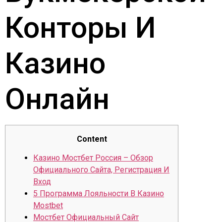
Конторы И
Казино
Онлайн
Content
Казино Мостбет Россия – Обзор
Официального Сайта, Регистрация И
Вход
5 Программа Лояльности В Казино
Mostbet
Мостбет Официальный Сайт