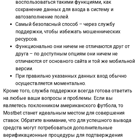
воспользоваться такими функциями, как
сохранение данных для входа в систему и
автозаполнение полей.
Самый безопасный способ – через службу
поддержки, чтобы избежать мошеннических
ресурсов.
Функционально они ничем не отличаются друг от
друга – по доступным опциям они ничем не
отличаются от основного сайта и той же мобильной
версии.
При правильно указанных данных вход обычно
осуществляется моментально.
Кроме того, служба поддержки всегда готова ответить
на любые ваши вопросы и проблемы. Если вы
являетесь поклонником американского футбола, то
Mostbet станет идеальным местом для совершения
ставок. Обратите внимание, что для успешного вывода
средств могут потребоваться дополнительные
верификационные процедуры для подтверждения