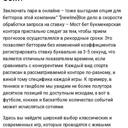
Заключать пари в онлайне – тоже выгодная опция для
бетторов этой компании.” “[newline]Все дело в скорости
обработки запроса на ставку – Мост бет букмекерская
контора пристально следит за тем, чтобы прием
прогнозов осуществлялся в рекордные сроки. Это
позволяет бетторам без изменений коэффициентов
регистрировать ставку буквально за 3-5 секунд, что
является отличным показателем времени, если
сравнивать с конкурентами. Каждый вид спорта
расписан в рассматриваемой конторе по-разному, и
виной тому специфика каждой игры. К примеру, в
теннисе и гандболе мы увидим не более полутора
десятков позиций по доступным исходам, а вот в
футболе, хоккее и баскетболе количество событий
может исчисляться сотнями.
Здесь вы найдете широкий выбор классических и
современных игр, которые проводятся с живыми