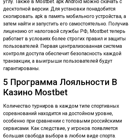
углу. Также в Mostbet. apk Android можно скачать с
десктопной версии. Для установки понадобится
скопировать. apk в память мобильного устройства, а
затем найти и запустить его самостоятельно. Получив
лицензию от налоговой службы РФ, Mostbet теперь
работает в условиях более строгих правил и защиты
пользователей. Первая централизованная система
контроля доступа обеспечит безопасность каждой
транзакции, а выигрыши пользователей будут
гарантированы.
5 Программа Лояльности В
Казино Mostbet
Количество турниров в каждом типе спортивных
соревнований находится на достойном уровне,
особенно при сравнении с топовыми российскими
сервисами. Как следствие, у игроков появляется
большая свобода выбора в любом виде спорта.