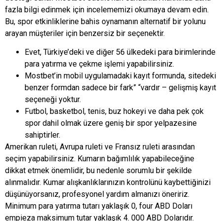
fazla bilgi edinmek için incelememizi okumaya devam edin.
Bu, spor etkinliklerine bahis oynamanın alternatif bir yolunu
arayan müşteriler için benzersiz bir seçenektir.
Evet, Türkiye’deki ve diğer 56 ülkedeki para birimlerinde
para yatırma ve çekme işlemi yapabilirsiniz.
Mostbet’in mobil uygulamadaki kayıt formunda, sitedeki
benzer formdan sadece bir fark” “vardır – gelişmiş kayıt
seçeneği yoktur.
Futbol, basketbol, tenis, buz hokeyi ve daha pek çok
spor dahil olmak üzere geniş bir spor yelpazesine
sahiptirler.
Amerikan ruleti, Avrupa ruleti ve Fransız ruleti arasından
seçim yapabilirsiniz. Kumarın bağımlılık yapabileceğine
dikkat etmek önemlidir, bu nedenle sorumlu bir şekilde
alınmalıdır. Kumar alışkanlıklarınızın kontrolünü kaybettiğinizi
düşünüyorsanız, profesyonel yardım almanızı öneririz.
Minimum para yatırma tutarı yaklaşık 0, four ABD Doları
empieza maksimum tutar yaklaşık 4. 000 ABD Dolarıdır.