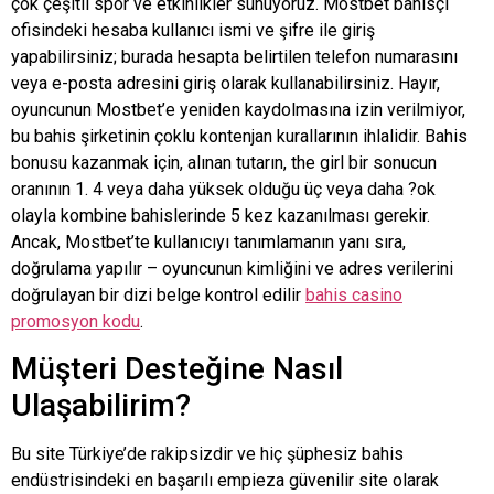
çok çeşitli spor ve etkinlikler sunuyoruz. Mostbet bahisçi
ofisindeki hesaba kullanıcı ismi ve şifre ile giriş
yapabilirsiniz; burada hesapta belirtilen telefon numarasını
veya e-posta adresini giriş olarak kullanabilirsiniz. Hayır,
oyuncunun Mostbet’e yeniden kaydolmasına izin verilmiyor,
bu bahis şirketinin çoklu kontenjan kurallarının ihlalidir. Bahis
bonusu kazanmak için, alınan tutarın, the girl bir sonucun
oranının 1. 4 veya daha yüksek olduğu üç veya daha ?ok
olayla kombine bahislerinde 5 kez kazanılması gerekir.
Ancak, Mostbet’te kullanıcıyı tanımlamanın yanı sıra,
doğrulama yapılır – oyuncunun kimliğini ve adres verilerini
doğrulayan bir dizi belge kontrol edilir
bahis casino
promosyon kodu
.
Müşteri Desteğine Nasıl
Ulaşabilirim?
Bu site Türkiye’de rakipsizdir ve hiç şüphesiz bahis
endüstrisindeki en başarılı empieza güvenilir site olarak