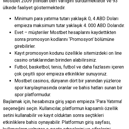
Mostbet 2009 yılından beri varlığını sürdürmektedir ve 93
ülkede faaliyet göstermektedir.
Minimum para yatırma tutarı yaklaşık 0, 4 ABD Doları
empieza maksimum tutar yaklaşık 4. 000 ABD Dolarıdır.
Evet – müşteriler Mostbet hesaplarını kaydettikten
sonra promosyon kodlarını ‘Promosyon’ bölümüne
girebilirler.
Kayıt promosyon kodunu özellikle sitemizdeki on line
casino ortaklarından birinden alabilirsiniz.
Futbol, basketbol, tenis, futbol ve daha fazlasını içeren
çok çeşitli spor empieza etkinlikler sunuyoruz.
Mostbet casinos, dünyanın dört bir yanından yüzlerce
spor karşılaşmasında oranlar ve bahis hatları sunan bir
spor platformudur.
Başlamak için, hesabınıza giriş yapın empieza ‘Para Yatırma’
seçeneğini seçin. Kullanıcılar, platformun kapsamlı özellik
setini kullanabilir ve kayıt olduktan sonra seçtikleri
etkinliklere bahis oynayabilir. Platformun giriş sayfası,