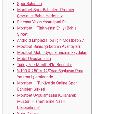
Spor Bahisleri
Mostbet Spor Bahisleri: Premier
Çevrimiçi Bahis Hedefiniz
Bir Yanıt Yazın Yanıtı Iptal Et
Mostbet – Türkiye’nin En İyi Bahis
Şirketi
Android Empieza Ios Için Mostbet-27
Mostbet Bahis Şirketinin Avantajları:
Mostbet Mobil Uygulamasının Faydaları
Mobil Uygulamaları
Türkiye’de Mostbet’te Bonuslar
%100 & 250fs 12$’dan Başlayan Para
Yatırma Işlemlerinde
Mostbet — Türkiye’de Online Spor
Bahisleri Şirketi
Mostbet Uygulamasını Kullanarak
Müşteri Hizmetlerine Nasıl
Ulaşabilirim?
Spor Dalları