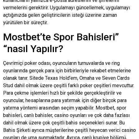
kullanıcıların yalnızca e-posta adreslerini ve şifrelerini
vermelerini gerektirir. Uygulamayı güncellemek, uygulamayı
açtığınızda gelen geliştiricilerin isteği üzerine zaman
yürütülen bir süreçtir.
Mostbet’te Spor Bahisleri”
“nasıl Yapılır?
Çevrimiçi poker odası, oyuncuların turnuvalarda ve ring
oyunlarında gerçek para için birbirleriyle rekabet etmelerine
olanak tanır. Sitede Texas Hold’em, Omaha ve Seven Cards
Stud dahil olmak üzere çeşitli farklı poker çeşitleri mevcuttur.
Para çekme işlemleri hızlı bir şekilde gerçekleştirilir ve
oyuncular, hesaplarına para yatırmak için diğer birçok para
yatırma yöntemi arasından seçim yapabilir. Mostbet, spor
bahisleri, canlı bahisler, casino oyunları ve çok daha fazlası
dahil olmak üzere çok çeşitli bahis seçenekleri sunar. Bu
Bahis Şirketi ayrıca müşterilerine çeşitli heyecan verici casino
oyunları de uma sunmaktadır. Ayrıca, canlı krupiye bölümü,