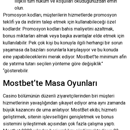
ilişkili tüm hüküm ve koşulları okuduğunuzdan emin
olun.
Promosyon kodları, müşterilerin hizmetlerde promosyon
teklifi ya da indirim talep etmek için kullanabileceği özel
kodlardır. Promosyon kodları bahis maliyetini azaltmak,
bonus miktarları almak veya başka avantajlar elde etmek için
kullanılabilir. Pek çok kişi bu konuyla ilgili herhangi bir sorun
yaşamasa da bazıları sorunlarla karşılaşıyor ve bu konuda
eine yapabileceklerini merak ediyor. Mostbet’te minimum afin
de yatırma tutarı seçilen yönteme göre değişiklik”
“gösterebilir.
Mostbet’te Masa Oyunları
Casino bölümünün düzenli ziyaretçilerinden biri müşteri
hizmetlerinin yavaşlığından şikayet ediyor ama aynı zamanda
büyük kazancını de uma anlatıyor. MostBet ekibi, hizmeti
geliştirmek, sitenin işlevselliğini genişletmek ve bonus
sistemini iyileştirmek açısından çok fazla çalışma yaptı.