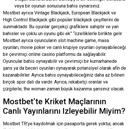
veya bir oyunun sonucuna bahis oynarsınız.
Mostbet ayrıca Vintage Blackjack, European Blackjack ve
High Control Blackjack gibi popüler blackjack çeşitlerini de
sunmaktadır. Bu oyunlar gerçekçi grafiklere sahiptir ve yan
bahisler ve çoklu un oyunu gibi ek” “özelliklerle birlikte gelir.
Mostbet ayrıca oyuncuların slot machine game, masa
oyunları, movie poker ve canlı krupiye oyunları oynayabileceği
bir çevrimiçi online casino platformu da sağlayabilir.
Oyuncular bahis oynayabilir ve çevrimiçi bir kumarhanede
şans ya da beceri oyunları oynayarak potansiyel olarak afin de
kazanabilirler. Ayrıca bahis oynayabileceğiniz daha az bilinen
birçok spor dalı da vardır. Ayrıca, rekabetçi oranlar ve
çizgilerle, the woman zaman büyük kazanma şansınız olacak.
Mostbet’te Kriket Maçlarının
Canlı Yayınlarını Izleyebilir Miyim?
Mostbet TR’ye kaydolmak için pasaporta gerek yoktur, ancak