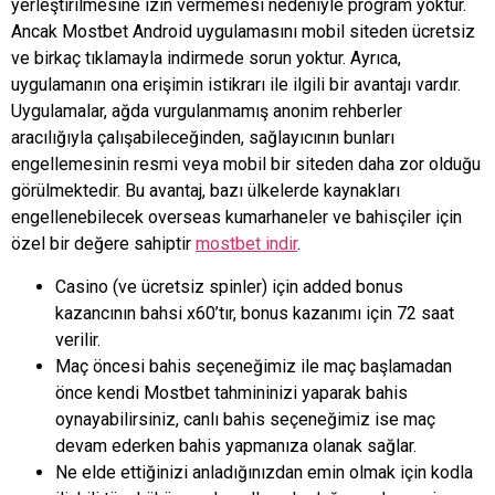
yerleştirilmesine izin vermemesi nedeniyle program yoktur.
Ancak Mostbet Android uygulamasını mobil siteden ücretsiz
ve birkaç tıklamayla indirmede sorun yoktur. Ayrıca,
uygulamanın ona erişimin istikrarı ile ilgili bir avantajı vardır.
Uygulamalar, ağda vurgulanmamış anonim rehberler
aracılığıyla çalışabileceğinden, sağlayıcının bunları
engellemesinin resmi veya mobil bir siteden daha zor olduğu
görülmektedir. Bu avantaj, bazı ülkelerde kaynakları
engellenebilecek overseas kumarhaneler ve bahisçiler için
özel bir değere sahiptir
mostbet indir
.
Casino (ve ücretsiz spinler) için added bonus
kazancının bahsi x60’tır, bonus kazanımı için 72 saat
verilir.
Maç öncesi bahis seçeneğimiz ile maç başlamadan
önce kendi Mostbet tahmininizi yaparak bahis
oynayabilirsiniz, canlı bahis seçeneğimiz ise maç
devam ederken bahis yapmanıza olanak sağlar.
Ne elde ettiğinizi anladığınızdan emin olmak için kodla