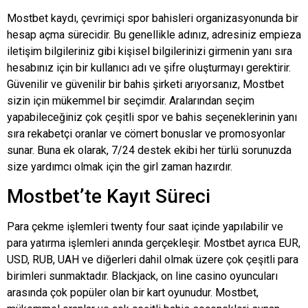
Mostbet kaydı, çevrimiçi spor bahisleri organizasyonunda bir
hesap açma sürecidir. Bu genellikle adınız, adresiniz empieza
iletişim bilgileriniz gibi kişisel bilgilerinizi girmenin yanı sıra
hesabınız için bir kullanıcı adı ve şifre oluşturmayı gerektirir.
Güvenilir ve güvenilir bir bahis şirketi arıyorsanız, Mostbet
sizin için mükemmel bir seçimdir. Aralarından seçim
yapabileceğiniz çok çeşitli spor ve bahis seçeneklerinin yanı
sıra rekabetçi oranlar ve cömert bonuslar ve promosyonlar
sunar. Buna ek olarak, 7/24 destek ekibi her türlü sorunuzda
size yardımcı olmak için the girl zaman hazırdır.
Mostbet’te Kayıt Süreci
Para çekme işlemleri twenty four saat içinde yapılabilir ve
para yatırma işlemleri anında gerçekleşir. Mostbet ayrıca EUR,
USD, RUB, UAH ve diğerleri dahil olmak üzere çok çeşitli para
birimleri sunmaktadır. Blackjack, on line casino oyuncuları
arasında çok popüler olan bir kart oyunudur. Mostbet,