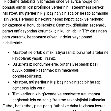
ilk ödeme talebinizi yapmadan önce ve ayrıca hoşgeldin
bonusu almak için profilinde verilerinin listelenmesi gerekir.
Mostbet, müşterilerin kişi başına yalnızca bir hesap açmasına
izin verir. Herhangi bir ekstra hesap kapatılacak ve herhangi
bir kazanca el konulabilecektir. Otomatik dönüşüm seçeneği,
parayı enflasyondan korumak için kullanılabilir. TRY cinsinden
para yatırarak, hesabınıza güvenilir dolar veya pound
alabilirsiniz.
Mostbet ile ortak olmak istiyorsanız, bunu net sitelerine
kaydolarak yapabilirsiniz.
Bu ücretsiz döndürmelerle, potansiyel olarak bazı
büyük ödüller kazanmak için makaraları
döndürebilirsiniz.
Mostbet, müşterilerin kişi başına yalnızca bir hesap
açmasına izin verir.
Tüm verilerinizin güvende ve emniyette tutulmasını
sağlamak için en son şifreleme teknolojisini kullanırlar.
Futbol, basketbol, ping-pong, futbol ve daha fazlasını içeren