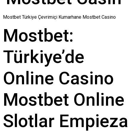
Mostbet Türkiye Çevrimiçi Kumarhane Mostbet Casino
Mostbet:
Türkiye’de
Online Casino
Mostbet Online
Slotlar Empieza