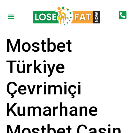
Mostbet
Türkiye
Çevrimiçi
Kumarhane
Mostbet Casin