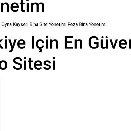
önetim
a Oyna Kayseri Bina Site Yönetimi Feza Bina Yönetimi
iye Için En Güven
o Sitesi