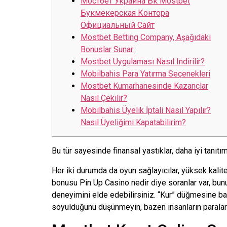
Мостбет Украина Бк Mostbet
Букмекерская Контора
Официальный Сайт
Mostbet Betting Company, Aşağıdaki
Bonuslar Sunar:
Mostbet Uygulaması Nasıl Indirilir?
Mobilbahis Para Yatırma Seçenekleri
Mostbet Kumarhanesinde Kazançlar
Nasıl Çekilir?
Mobilbahis Üyelik İptali Nasıl Yapılır?
Nasıl Üyeliğimi Kapatabilirim?
Bu tür sayesinde finansal yastıklar, daha iyi tanıt
Her iki durumda da oyun sağlayıcılar, yüksek kal
bonusu Pin Up Casino nedir diye soranlar var, bunu
deneyimini elde edebilirsiniz. “Kur” düğmesine bası
soyulduğunu düşünmeyin, bazen insanların paraları