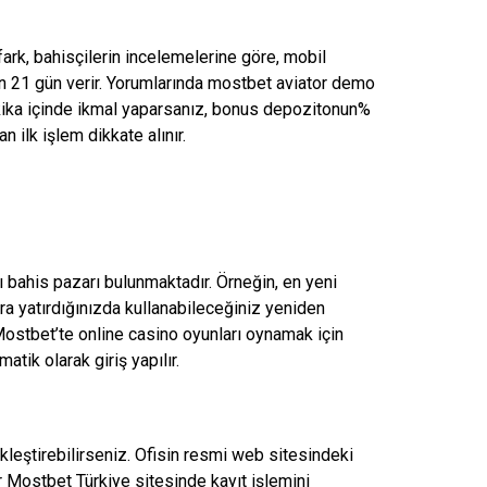
ark, bahisçilerin incelemelerine göre, mobil
in 21 gün verir. Yorumlarında mostbet aviator demo
akika içinde ikmal yaparsanız, bonus depozitonun%
ilk işlem dikkate alınır.
ı bahis pazarı bulunmaktadır. Örneğin, en yeni
ra yatırdığınızda kullanabileceğiniz yeniden
Mostbet’te online casino oyunları oynamak için
tik olarak giriş yapılır.
leştirebilirseniz. Ofisin resmi web sitesindeki
er Mostbet Türkiye sitesinde kayıt işlemini