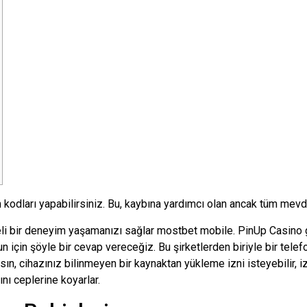
ım kodları yapabilirsiniz. Bu, kaybına yardımcı olan ancak tüm mevdu
iteli bir deneyim yaşamanızı sağlar mostbet mobile. PinUp Casino
n için şöyle bir cevap vereceğiz. Bu şirketlerden biriyle bir tele
n, cihazınız bilinmeyen bir kaynaktan yükleme izni isteyebilir, izi
nı ceplerine koyarlar.