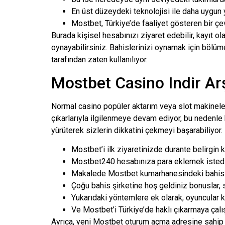
En üst düzeydeki teknolojisi ile daha uygun 
Mostbet, Türkiye’de faaliyet gösteren bir ç
Burada kişisel hesabınızı ziyaret edebilir, kayıt ol
oynayabilirsiniz. Bahislerinizi oynamak için bölüm
tarafından zaten kullanılıyor.
Mostbet Casino Indir Arş
Normal casino popüler aktarım veya slot makineleri
çıkarlarıyla ilgilenmeye devam ediyor, bu nedenl
yürüterek sizlerin dikkatini çekmeyi başarabiliyor.
Mostbet’i ilk ziyaretinizde durante belirgin
Mostbet240 hesabınıza para eklemek istediği
Makalede Mostbet kumarhanesindeki bahisler
Çoğu bahis şirketine hoş geldiniz bonuslar, s
Yukarıdaki yöntemlere ek olarak, oyuncular k
Ve Mostbet’i Türkiye’de haklı çıkarmaya çalı
Ayrıca, yeni Mostbet oturum açma adresine sahip b