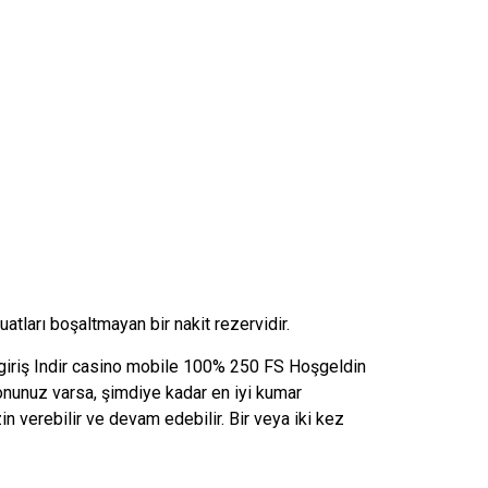
atları boşaltmayan bir nakit rezervidir.
 giriş Indir casino mobile 100% 250 FS Hoşgeldin
fonunuz varsa, şimdiye kadar en iyi kumar
n verebilir ve devam edebilir. Bir veya iki kez