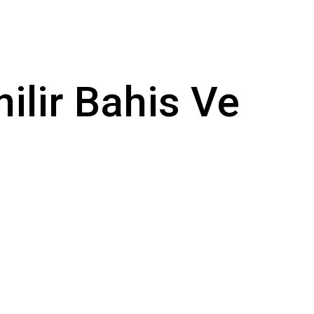
ilir Bahis Ve