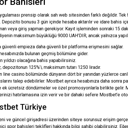
or Bahisleri
ygulaması prensip olarak sah web sitesinden farklı değildir. Tek f
. Depozito bonusu 3 gün içinde hesaba aktarılır ve idare bahis iç
olman veya giriş yapman gerekiyor. Kayıt işleminden sonraki 15 d
ediyenin maksimum büyüklüğü 9000 UAH’DIR, ancak yalnızca yapılan 
a güvenli empieza daha güvenli bir platforma erişmesini sağlar.
l hesabınızda bulunan geçmiş bölümüne gider.
 yıldızı olacağına bahis yapabilirsiniz.
r, depozitonun 125%’i, maksimum tutarı 1250 liradır.
on line casino bölümünde dünyanın dört bir yanından yüzlerce canl
slarını talep edebilirler. Mostbet ayrıca hesabınıza daha sonra pa
e ek ücretsiz döndürmeler ve özel promosyonlarla birlikte gelir. 
rinizi hatırlamasına izin verir ve bir dahaki sefere Mostbet’e otoma
tbet Türkiye
i ve güncel girişadresi üzerinden siteye sorunsuz erişim gerçek
 spor bahisleri teklifleri hakkında bilgi sahibi olabilirsiniz. Eğ