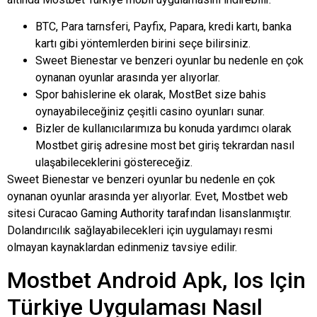
BTC, Para tarnsferi, Payfix, Papara, kredi kartı, banka
kartı gibi yöntemlerden birini seçe bilirsiniz.
Sweet Bienestar ve benzeri oyunlar bu nedenle en çok
oynanan oyunlar arasında yer alıyorlar.
Spor bahislerine ek olarak, MostBet size bahis
oynayabileceğiniz çeşitli casino oyunları sunar.
Bizler de kullanıcılarımıza bu konuda yardımcı olarak
Mostbet giriş adresine most bet giriş tekrardan nasıl
ulaşabileceklerini göstereceğiz.
Sweet Bienestar ve benzeri oyunlar bu nedenle en çok
oynanan oyunlar arasında yer alıyorlar. Evet, Mostbet web
sitesi Curacao Gaming Authority tarafından lisanslanmıştır.
Dolandırıcılık sağlayabilecekleri için uygulamayı resmi
olmayan kaynaklardan edinmeniz tavsiye edilir.
Mostbet Android Apk, Ios Için
Türkiye Uygulaması Nasıl