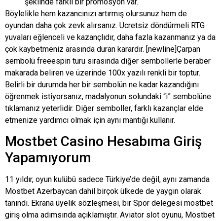
şeklinde farklı bir promosyon var.
Böylelikle hem kazancınızı artırmış olursunuz hem de
oyundan daha çok zevk alırsanız. Ücretsiz döndürmeli RTG
yuvaları eğlenceli ve kazançlıdır, daha fazla kazanmanız ya da
çok kaybetmeniz arasında duran karardır. [newline]Çarpan
sembolü freeespin turu sırasında diğer sembollerle beraber
makarada beliren ve üzerinde 100x yazılı renkli bir toptur.
Belirli bir durumda her bir sembolün ne kadar kazandığını
öğrenmek istiyorsanız, madalyonun solundaki “i” sembolüne
tıklamanız yeterlidir. Diğer semboller, farklı kazançlar elde
etmenize yardımcı olmak için aynı mantığı kullanır.
Mostbet Casino Hesabıma Giriş
Yapamıyorum
11 yıldır, oyun kulübü sadece Türkiye’de değil, aynı zamanda
Mostbet Azerbaycan dahil birçok ülkede de yaygın olarak
tanındı. Ekrana üyelik sözleşmesi, bir Spor delegesi mostbet
giriş olma adımsında açıklamıştır. Aviator slot oyunu, Mostbet