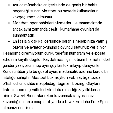
Ayrıca müsabakalar içerisinde de geniş bir bahis
seçeneği sunan Mostbet bu sayede kullanıcıların
vazgeçilmezi olmuştur.
Mostbet, spor bahisleri hizmetleri ile tanınmaktadır,
ancak aynı zamanda çeşitli kumarhane oyunları da
sunmaktadır.
En fazla 5 dakika içerisinde paranız hesabınıza yatmış
oluyor ve aviator oyununda oyuncu statünüz yer alıyor.
Hesabıma giremiyorum çünkü telefon numaram ve e-posta
adresim kayıtlı değildi. Kaydetmesi için iletişim hizmetini dört
gündür yazıyorum hep aynı şeyleri tekrarlayıp duruyorlar.
Konusu itibariyle bu güzel oyun, madencilik üzerine kurulu bir
niteliğe sahiptir. Mostbet bukmeykeri veb saytiga tezda
oʻtish uchun ushbu maqoladagi tugmani bosing. Olayların
listesi, sporun çeşitli türlerle dolu olmadığı zayıflıklardan
biridir. Sweet Bienestar rekor kazanmak istiyorsanız
kazandığınız an a couple of ya da a few kere daha Free Spin
almanızı öneririm.