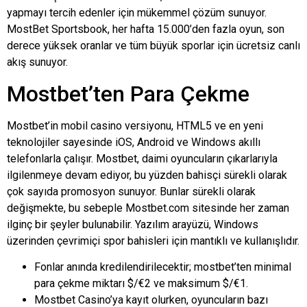
yapmayı tercih edenler için mükemmel çözüm sunuyor.
MostBet Sportsbook, her hafta 15.000’den fazla oyun, son
derece yüksek oranlar ve tüm büyük sporlar için ücretsiz canlı
akış sunuyor.
Mostbet’ten Para Çekme
Mostbet’in mobil casino versiyonu, HTML5 ve en yeni
teknolojiler sayesinde iOS, Android ve Windows akıllı
telefonlarla çalışır. Mostbet, daimi oyuncuların çıkarlarıyla
ilgilenmeye devam ediyor, bu yüzden bahisçi sürekli olarak
çok sayıda promosyon sunuyor. Bunlar sürekli olarak
değişmekte, bu sebeple Mostbet.com sitesinde her zaman
ilginç bir şeyler bulunabilir. Yazılım arayüzü, Windows
üzerinden çevrimiçi spor bahisleri için mantıklı ve kullanışlıdır.
Fonlar anında kredilendirilecektir; mostbet’ten minimal
para çekme miktarı $/€2 ve maksimum $/€1.
Mostbet Casino’ya kayıt olurken, oyuncuların bazı