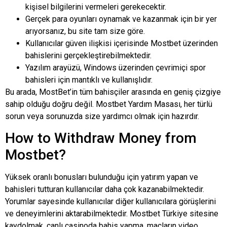
kişisel bilgilerini vermeleri gerekecektir.
Gerçek para oyunları oynamak ve kazanmak için bir yer
arıyorsanız, bu site tam size göre.
Kullanıcılar güven ilişkisi içerisinde Mostbet üzerinden
bahislerini gerçekleştirebilmektedir.
Yazılım arayüzü, Windows üzerinden çevrimiçi spor
bahisleri için mantıklı ve kullanışlıdır.
Bu arada, MostBet’in tüm bahisçiler arasında en geniş çizgiye
sahip olduğu doğru değil. Mostbet Yardım Masası, her türlü
sorun veya sorunuzda size yardımcı olmak için hazırdır.
How to Withdraw Money from
Mostbet?
Yüksek oranlı bonusları bulunduğu için yatırım yapan ve
bahisleri tutturan kullanıcılar daha çok kazanabilmektedir.
Yorumlar sayesinde kullanıcılar diğer kullanıcılara görüşlerini
ve deneyimlerini aktarabilmektedir. Mostbet Türkiye sitesine
kaydolmak, canlı casinoda bahis yapma, maçların video