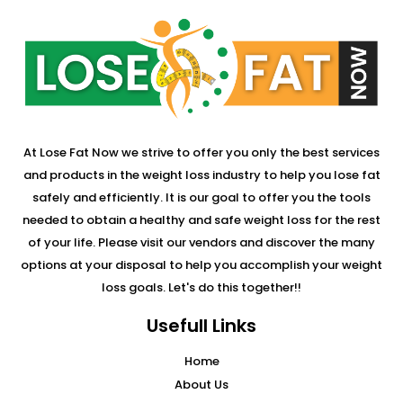
At Lose Fat Now we strive to offer you only the best services
and products in the weight loss industry to help you lose fat
safely and efficiently. It is our goal to offer you the tools
needed to obtain a healthy and safe weight loss for the rest
of your life. Please visit our vendors and discover the many
options at your disposal to help you accomplish your weight
loss goals. Let's do this together!!
Usefull Links
Home
About Us