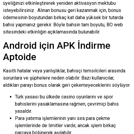
üyeliğinizi etkinleştirerek yeniden aktivasyon mektubu
isteyebilirsiniz . Alınan bonusu geri kazanmak için, bonus
ödemesinin boyutundan birkaç kat daha yüksek bir tutarda
bahis yapmanız gerekir. Böyle bahsin tam boyutu, BO web
sitesindeki etkinliğin açıklamasında bulunabilir.
Android için APK İndirme
Aptoide
Kasıtlı hatalar veya yanlışlıklar, bahisçi temsilcileri arasında
sorunlara ve şüphelere neden olabilir. Bazı kullanıcılar,
aldıkları parayı bonus olarak geri çekemeyeceklerini söylüyor.
Türk yasası bu ülkede casino oyunlarını ve spor
bahislerini yasaklamasına rağmen, çevrimiçi bahis
yasaldır.
Para yatırma işlemlerinin yanı sıra para çekme
işlemlerinde de limitler vardır, ancak işlem birkaç
parçaya bölünerek aşılabilir.