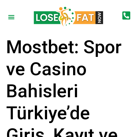
Mostbet: Spor
ve Casino
Bahisleri
Türkiye’de
Giriş, Kayıt ve