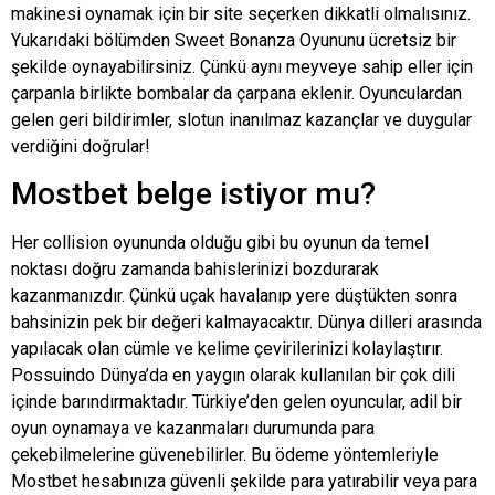
makinesi oynamak için bir site seçerken dikkatli olmalısınız.
Yukarıdaki bölümden Sweet Bonanza Oyununu ücretsiz bir
şekilde oynayabilirsiniz. Çünkü aynı meyveye sahip eller için
çarpanla birlikte bombalar da çarpana eklenir. Oyunculardan
gelen geri bildirimler, slotun inanılmaz kazançlar ve duygular
verdiğini doğrular!
Mostbet belge istiyor mu?
Her collision oyununda olduğu gibi bu oyunun da temel
noktası doğru zamanda bahislerinizi bozdurarak
kazanmanızdır. Çünkü uçak havalanıp yere düştükten sonra
bahsinizin pek bir değeri kalmayacaktır. Dünya dilleri arasında
yapılacak olan cümle ve kelime çevirilerinizi kolaylaştırır.
Possuindo Dünya’da en yaygın olarak kullanılan bir çok dili
içinde barındırmaktadır. Türkiye’den gelen oyuncular, adil bir
oyun oynamaya ve kazanmaları durumunda para
çekebilmelerine güvenebilirler. Bu ödeme yöntemleriyle
Mostbet hesabınıza güvenli şekilde para yatırabilir veya para