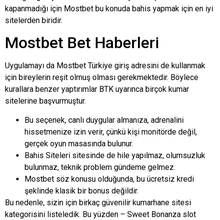
kapanmadığı için Mostbet bu konuda bahis yapmak için en iyi
sitelerden biridir.
Mostbet Bet Haberleri
Uygulamayı da Mostbet Türkiye giriş adresini de kullanmak
için bireylerin reşit olmuş olması gerekmektedir. Böylece
kurallara benzer yaptırımlar BTK uyarınca birçok kumar
sitelerine başvurmuştur.
Bu seçenek, canlı duygular almanıza, adrenalini
hissetmenize izin verir, çünkü kişi monitörde değil,
gerçek oyun masasında bulunur.
Bahis Siteleri sitesinde de hile yapılmaz, olumsuzluk
bulunmaz, teknik problem gündeme gelmez.
Mostbet söz konusu olduğunda, bu ücretsiz kredi
şeklinde klasik bir bonus değildir.
Bu nedenle, sizin için birkaç güvenilir kumarhane sitesi
kategorisini listeledik. Bu yüzden – Sweet Bonanza slot