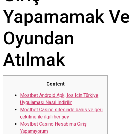
Yapamamak Ve
Oyundan
Atılmak
Content
Mostbet Android Apk, Ios Için Türkiye
Uygulaması Nasıl Indirilir
Mostbet Casino sitesinde bahis ve geri
çekilme ile ilgili her şey
Mostbet Casino Hesabıma Giriş
Yapamıyorum