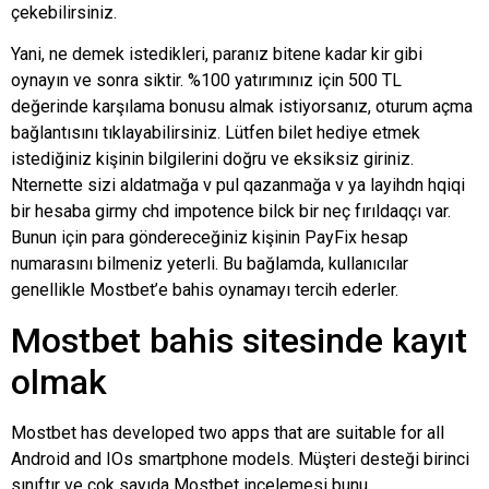
çekebilirsiniz.
Yani, ne demek istedikleri, paranız bitene kadar kir gibi
oynayın ve sonra siktir. %100 yatırımınız için 500 TL
değerinde karşılama bonusu almak istiyorsanız, oturum açma
bağlantısını tıklayabilirsiniz. Lütfen bilet hediye etmek
istediğiniz kişinin bilgilerini doğru ve eksiksiz giriniz.
Nternette sizi aldatmağa v pul qazanmağa v ya layihdn hqiqi
bir hesaba girmy chd impotence bilck bir neç fırıldaqçı var.
Bunun için para göndereceğiniz kişinin PayFix hesap
numarasını bilmeniz yeterli. Bu bağlamda, kullanıcılar
genellikle Mostbet’e bahis oynamayı tercih ederler.
Mostbet bahis sitesinde kayıt
olmak
Mostbet has developed two apps that are suitable for all
Android and IOs smartphone models. Müşteri desteği birinci
sınıftır ve çok sayıda Mostbet incelemesi bunu