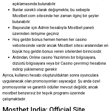
açıklamasında bulunabilir.
Bunlar sürekli olarak değişmekte, bu sebeple
Mostbet.com sitesinde her zaman ilginç bir şeyler
bulunabilir.
Başvurular için Admin hesabıyla Mostbet paneli
üzerinden iletişime geçiniz.
Hoş geldin bonus hemen hemen her casino
vebsitesinde vardır ancak Mostbet sitesi aralarından en
büyük hoş geldin bonus veren sitelerden birincisidir.
Ardından, Online casino Yazılımını bir bilgisayara,
dizüstü bilgisayara veya bir Casino çevrimiçi hesabına
indirip yüklemeniz gerekir.
Ayrıca, kullanıcı hesabı oluşturulduktan sonra oyunculara
uygulanacak olan promosyonları sayacağız. Şu anda özel
promosyonlar ve garantili ödüller mevcut değildir, ancak
mostbet benzersiz bir teşvik programı üzerinde
çalışmaktadır.
Mostbet India: Official Site,