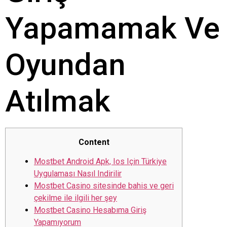
Yapamamak Ve
Oyundan
Atılmak
Content
Mostbet Android Apk, Ios Için Türkiye
Uygulaması Nasıl Indirilir
Mostbet Casino sitesinde bahis ve geri
çekilme ile ilgili her şey
Mostbet Casino Hesabıma Giriş
Yapamıyorum