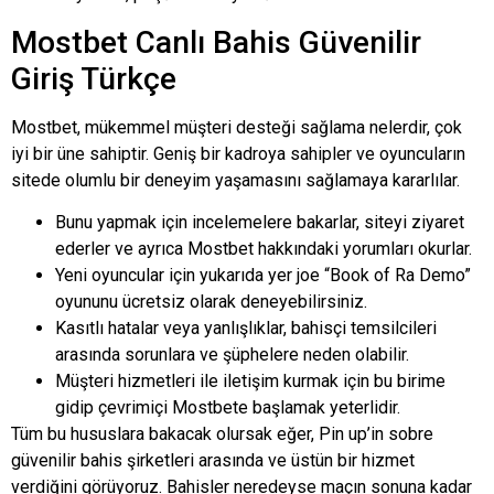
Mostbet Canlı Bahis Güvenilir
Giriş Türkçe
Mostbet, mükemmel müşteri desteği sağlama nelerdir, çok
iyi bir üne sahiptir. Geniş bir kadroya sahipler ve oyuncuların
sitede olumlu bir deneyim yaşamasını sağlamaya kararlılar.
Bunu yapmak için incelemelere bakarlar, siteyi ziyaret
ederler ve ayrıca Mostbet hakkındaki yorumları okurlar.
Yeni oyuncular için yukarıda yer joe “Book of Ra Demo”
oyununu ücretsiz olarak deneyebilirsiniz.
Kasıtlı hatalar veya yanlışlıklar, bahisçi temsilcileri
arasında sorunlara ve şüphelere neden olabilir.
Müşteri hizmetleri ile iletişim kurmak için bu birime
gidip çevrimiçi Mostbete başlamak yeterlidir.
Tüm bu hususlara bakacak olursak eğer, Pin up’in sobre
güvenilir bahis şirketleri arasında ve üstün bir hizmet
verdiğini görüyoruz. Bahisler neredeyse maçın sonuna kadar