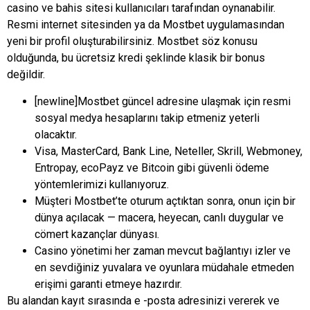
casino ve bahis sitesi kullanıcıları tarafından oynanabilir.
Resmi internet sitesinden ya da Mostbet uygulamasından
yeni bir profil oluşturabilirsiniz. Mostbet söz konusu
olduğunda, bu ücretsiz kredi şeklinde klasik bir bonus
değildir.
[newline]Mostbet güncel adresine ulaşmak için resmi
sosyal medya hesaplarını takip etmeniz yeterli
olacaktır.
Visa, MasterCard, Bank Line, Neteller, Skrill, Webmoney,
Entropay, ecoPayz ve Bitcoin gibi güvenli ödeme
yöntemlerimizi kullanıyoruz.
Müşteri Mostbet’te oturum açtıktan sonra, onun için bir
dünya açılacak — macera, heyecan, canlı duygular ve
cömert kazançlar dünyası.
Casino yönetimi her zaman mevcut bağlantıyı izler ve
en sevdiğiniz yuvalara ve oyunlara müdahale etmeden
erişimi garanti etmeye hazırdır.
Bu alandan kayıt sırasında e -posta adresinizi vererek ve