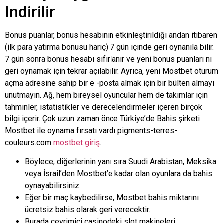
Indirilir
Bonus puanlar, bonus hesabının etkinleştirildiği andan itibaren
(ilk para yatırma bonusu hariç) 7 gün içinde geri oynanıla bilir.
7 gün sonra bonus hesabı sıfırlanır ve yeni bonus puanları nı
geri oynamak için tekrar açılabilir. Ayrıca, yeni Mostbet oturum
açma adresine sahip bir e -posta almak için bir bülten almayı
unutmayın. Ağ, hem bireysel oyuncular hem de takımlar için
tahminler, istatistikler ve derecelendirmeler içeren birçok
bilgi içerir. Çok uzun zaman önce Türkiye’de Bahis şirketi
Mostbet ile oynama fırsatı vardı pigments-terres-
couleurs.com
mostbet giriş
.
Böylece, diğerlerinin yanı sıra Suudi Arabistan, Meksika
veya İsrail’den Mostbet’e kadar olan oyunlara da bahis
oynayabilirsiniz.
Eğer bir maç kaybedilirse, Mostbet bahis miktarını
ücretsiz bahis olarak geri verecektir.
Burada çevrimiçi casinodeki slot makineleri,