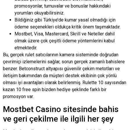
promosyonlar, turnuvalar ve bonuslar hakkındaki
yorumları okuyabilirsiniz.
Bildiğiniz gibi Türkiye’de kumar yasal olmadığı için
ödeme seçenekleri oldukça kritik önem taşımaktadır.
Mostbet, Visa, Mastercard, Skrill ve Neteller dahil
olmak üzere çok çeşitli ödeme yöntemlerini kabul
etmektedir.
Bu, gerçek rulet satıcılarının kamera sisteminde doğrudan
çevrimiçi izlemelerini sağlar, sorun gerçek zamanlı bahislere
benzer. Betconstruct altyapısı güvenilir çekim metotları ve
iletişim bakımından da müşteri destek ekibinin çok yönlü
olması iyi avantajları olarak belirlenmiş. Rulette 10 sayısından
kazan 10 free spin bizden hediye şeklinde farklı bir
promosyon var.
Mostbet Casino sitesinde bahis
ve geri çekilme ile ilgili her şey