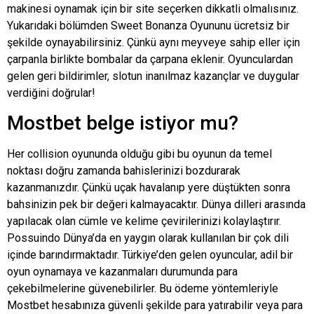
makinesi oynamak için bir site seçerken dikkatli olmalısınız.
Yukarıdaki bölümden Sweet Bonanza Oyununu ücretsiz bir
şekilde oynayabilirsiniz. Çünkü aynı meyveye sahip eller için
çarpanla birlikte bombalar da çarpana eklenir. Oyunculardan
gelen geri bildirimler, slotun inanılmaz kazançlar ve duygular
verdiğini doğrular!
Mostbet belge istiyor mu?
Her collision oyununda olduğu gibi bu oyunun da temel
noktası doğru zamanda bahislerinizi bozdurarak
kazanmanızdır. Çünkü uçak havalanıp yere düştükten sonra
bahsinizin pek bir değeri kalmayacaktır. Dünya dilleri arasında
yapılacak olan cümle ve kelime çevirilerinizi kolaylaştırır.
Possuindo Dünya’da en yaygın olarak kullanılan bir çok dili
içinde barındırmaktadır. Türkiye’den gelen oyuncular, adil bir
oyun oynamaya ve kazanmaları durumunda para
çekebilmelerine güvenebilirler. Bu ödeme yöntemleriyle
Mostbet hesabınıza güvenli şekilde para yatırabilir veya para