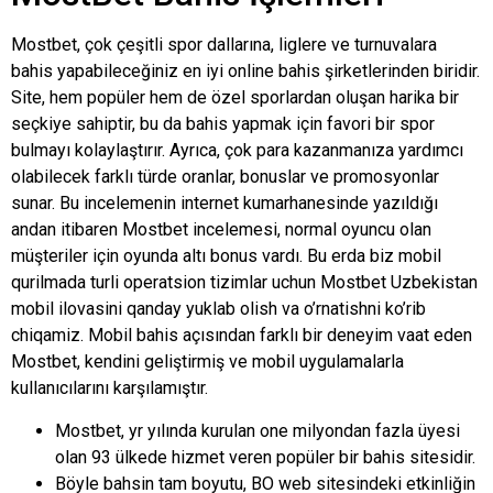
Mostbet, çok çeşitli spor dallarına, liglere ve turnuvalara
bahis yapabileceğiniz en iyi online bahis şirketlerinden biridir.
Site, hem popüler hem de özel sporlardan oluşan harika bir
seçkiye sahiptir, bu da bahis yapmak için favori bir spor
bulmayı kolaylaştırır. Ayrıca, çok para kazanmanıza yardımcı
olabilecek farklı türde oranlar, bonuslar ve promosyonlar
sunar. Bu incelemenin internet kumarhanesinde yazıldığı
andan itibaren Mostbet incelemesi, normal oyuncu olan
müşteriler için oyunda altı bonus vardı. Bu erda biz mobil
qurilmada turli operatsion tizimlar uchun Mostbet Uzbekistan
mobil ilovasini qanday yuklab olish va o’rnatishni ko’rib
chiqamiz. Mobil bahis açısından farklı bir deneyim vaat eden
Mostbet, kendini geliştirmiş ve mobil uygulamalarla
kullanıcılarını karşılamıştır.
Mostbet, yr yılında kurulan one milyondan fazla üyesi
olan 93 ülkede hizmet veren popüler bir bahis sitesidir.
Böyle bahsin tam boyutu, BO web sitesindeki etkinliğin