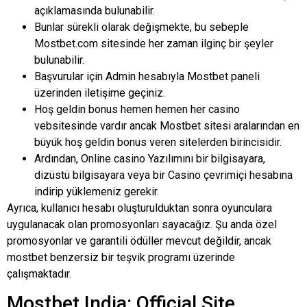
açıklamasında bulunabilir.
Bunlar sürekli olarak değişmekte, bu sebeple
Mostbet.com sitesinde her zaman ilginç bir şeyler
bulunabilir.
Başvurular için Admin hesabıyla Mostbet paneli
üzerinden iletişime geçiniz.
Hoş geldin bonus hemen hemen her casino
vebsitesinde vardır ancak Mostbet sitesi aralarından en
büyük hoş geldin bonus veren sitelerden birincisidir.
Ardından, Online casino Yazılımını bir bilgisayara,
dizüstü bilgisayara veya bir Casino çevrimiçi hesabına
indirip yüklemeniz gerekir.
Ayrıca, kullanıcı hesabı oluşturulduktan sonra oyunculara
uygulanacak olan promosyonları sayacağız. Şu anda özel
promosyonlar ve garantili ödüller mevcut değildir, ancak
mostbet benzersiz bir teşvik programı üzerinde
çalışmaktadır.
Mostbet India: Official Site,