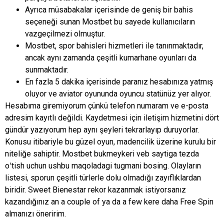
Ayrıca müsabakalar içerisinde de geniş bir bahis
seçeneği sunan Mostbet bu sayede kullanıcıların
vazgeçilmezi olmuştur.
Mostbet, spor bahisleri hizmetleri ile tanınmaktadır,
ancak aynı zamanda çeşitli kumarhane oyunları da
sunmaktadır.
En fazla 5 dakika içerisinde paranız hesabınıza yatmış
oluyor ve aviator oyununda oyuncu statünüz yer alıyor.
Hesabıma giremiyorum çünkü telefon numaram ve e-posta
adresim kayıtlı değildi. Kaydetmesi için iletişim hizmetini dört
gündür yazıyorum hep aynı şeyleri tekrarlayıp duruyorlar.
Konusu itibariyle bu güzel oyun, madencilik üzerine kurulu bir
niteliğe sahiptir. Mostbet bukmeykeri veb saytiga tezda
oʻtish uchun ushbu maqoladagi tugmani bosing. Olayların
listesi, sporun çeşitli türlerle dolu olmadığı zayıflıklardan
biridir. Sweet Bienestar rekor kazanmak istiyorsanız
kazandığınız an a couple of ya da a few kere daha Free Spin
almanızı öneririm.