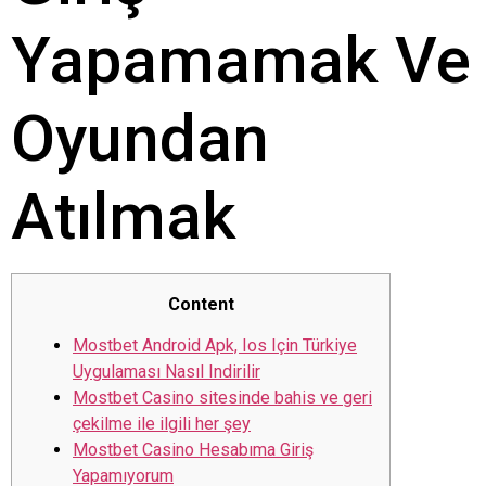
Yapamamak Ve
Oyundan
Atılmak
Content
Mostbet Android Apk, Ios Için Türkiye
Uygulaması Nasıl Indirilir
Mostbet Casino sitesinde bahis ve geri
çekilme ile ilgili her şey
Mostbet Casino Hesabıma Giriş
Yapamıyorum