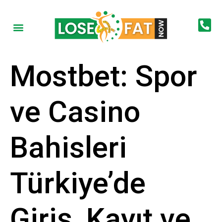
Mostbet: Spor
ve Casino
Bahisleri
Türkiye’de
Giriş, Kayıt ve