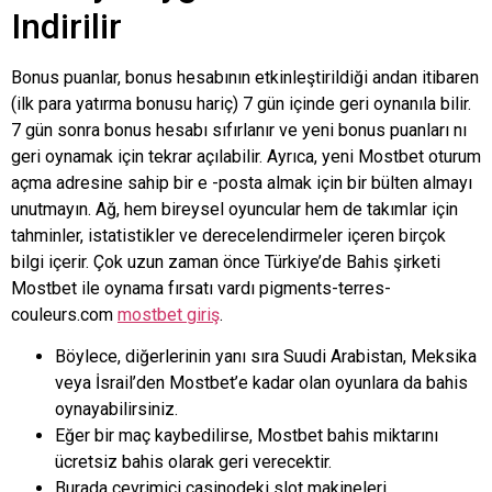
Indirilir
Bonus puanlar, bonus hesabının etkinleştirildiği andan itibaren
(ilk para yatırma bonusu hariç) 7 gün içinde geri oynanıla bilir.
7 gün sonra bonus hesabı sıfırlanır ve yeni bonus puanları nı
geri oynamak için tekrar açılabilir. Ayrıca, yeni Mostbet oturum
açma adresine sahip bir e -posta almak için bir bülten almayı
unutmayın. Ağ, hem bireysel oyuncular hem de takımlar için
tahminler, istatistikler ve derecelendirmeler içeren birçok
bilgi içerir. Çok uzun zaman önce Türkiye’de Bahis şirketi
Mostbet ile oynama fırsatı vardı pigments-terres-
couleurs.com
mostbet giriş
.
Böylece, diğerlerinin yanı sıra Suudi Arabistan, Meksika
veya İsrail’den Mostbet’e kadar olan oyunlara da bahis
oynayabilirsiniz.
Eğer bir maç kaybedilirse, Mostbet bahis miktarını
ücretsiz bahis olarak geri verecektir.
Burada çevrimiçi casinodeki slot makineleri,