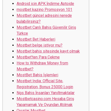
Android için APK İndirme Aptoide
mostbet kazino Promosyon 101
Mostbet güncel adresini nerede
bulabilirsiniz?
Mostbet Canlı Bahis Güvenilir Giriş
Türkçe
Mostbet Bet Haberleri
Mostbet belge istiyor mu?
Mostbet bahis sitesinde kayıt olmak
Mostbet’ten Para Çekme
How to Withdraw Money from
Mostbet?
MostBet Bahis İşlemleri
Mostbet India: Official Site,
Registration, Bonus 25000 Login
Ngs Bahis İnsanları Yanıltmaktalar
Mostbetcasino.com Hesaba Giriş
Yapamamak Ve Oyundan Atılmak
Oyunlar Mostbet