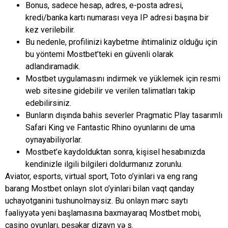
Bonus, sadece hesap, adres, e-posta adresi,
kredi/banka kartı numarası veya IP adresi başına bir
kez verilebilir.
Bu nedenle, profilinizi kaybetme ihtimaliniz olduğu için
bu yöntemi Mostbet’teki en güvenli olarak
adlandıramadık.
Mostbet uygulamasını indirmek ve yüklemek için resmi
web sitesine gidebilir ve verilen talimatları takip
edebilirsiniz.
Bunların dışında bahis severler Pragmatic Play tasarımlı
Safari King ve Fantastic Rhino oyunlarını de uma
oynayabiliyorlar.
Mostbet’e kaydolduktan sonra, kişisel hesabınızda
kendinizle ilgili bilgileri doldurmanız zorunlu.
Aviator, esports, virtual sport, Toto o’yinlari va eng rang
barang Mostbet onlayn slot o’yinlari bilan vaqt qanday
uchayotganini tushunolmaysiz. Bu onlayn mərc saytı
fəaliyyətə yeni başlamasına baxmayaraq Mostbet mobi,
casino oyunları, peşəkar dizayn və s.