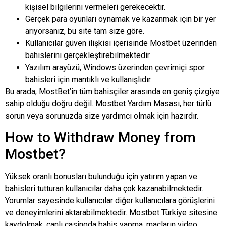
kişisel bilgilerini vermeleri gerekecektir.
Gerçek para oyunları oynamak ve kazanmak için bir yer
arıyorsanız, bu site tam size göre.
Kullanıcılar güven ilişkisi içerisinde Mostbet üzerinden
bahislerini gerçekleştirebilmektedir.
Yazılım arayüzü, Windows üzerinden çevrimiçi spor
bahisleri için mantıklı ve kullanışlıdır.
Bu arada, MostBet’in tüm bahisçiler arasında en geniş çizgiye
sahip olduğu doğru değil. Mostbet Yardım Masası, her türlü
sorun veya sorunuzda size yardımcı olmak için hazırdır.
How to Withdraw Money from
Mostbet?
Yüksek oranlı bonusları bulunduğu için yatırım yapan ve
bahisleri tutturan kullanıcılar daha çok kazanabilmektedir.
Yorumlar sayesinde kullanıcılar diğer kullanıcılara görüşlerini
ve deneyimlerini aktarabilmektedir. Mostbet Türkiye sitesine
kaydolmak, canlı casinoda bahis yapma, maçların video