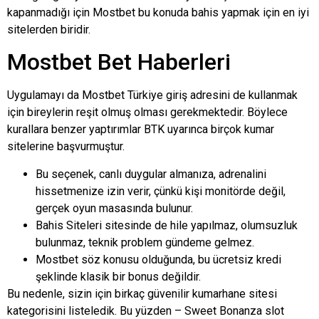
kapanmadığı için Mostbet bu konuda bahis yapmak için en iyi
sitelerden biridir.
Mostbet Bet Haberleri
Uygulamayı da Mostbet Türkiye giriş adresini de kullanmak
için bireylerin reşit olmuş olması gerekmektedir. Böylece
kurallara benzer yaptırımlar BTK uyarınca birçok kumar
sitelerine başvurmuştur.
Bu seçenek, canlı duygular almanıza, adrenalini
hissetmenize izin verir, çünkü kişi monitörde değil,
gerçek oyun masasında bulunur.
Bahis Siteleri sitesinde de hile yapılmaz, olumsuzluk
bulunmaz, teknik problem gündeme gelmez.
Mostbet söz konusu olduğunda, bu ücretsiz kredi
şeklinde klasik bir bonus değildir.
Bu nedenle, sizin için birkaç güvenilir kumarhane sitesi
kategorisini listeledik. Bu yüzden – Sweet Bonanza slot