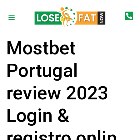
Mostbet
Portugal
review 2023
Login &
registro onlin