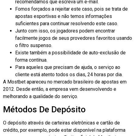
recomendamos que escreva um e-mail.
Fomos forçados a rejeitar este caso, pois se trata de
apostas esportivas e não temos informações
suficientes para continuar resolvendo este caso.
Junto com isso, os jogadores podem encontrar
facilmente jogos de seus provedores favoritos usando
o filtro suspenso.
Existe também a possibilidade de auto-exclusão de
forma contínua.
Para aqueles que precisam de ajuda, o serviço ao
cliente está atento todos os dias, 24 horas por dia.
A Mostbet apareceu no mercado brasileiro de apostas em
2012. Desde então, a empresa vem desenvolvendo e
melhorando a qualidade do serviço.
Métodos De Depósito
O depósito através de carteiras eletrônicas e cartão de
crédito, por exemplo, pode estar disponível na plataforma