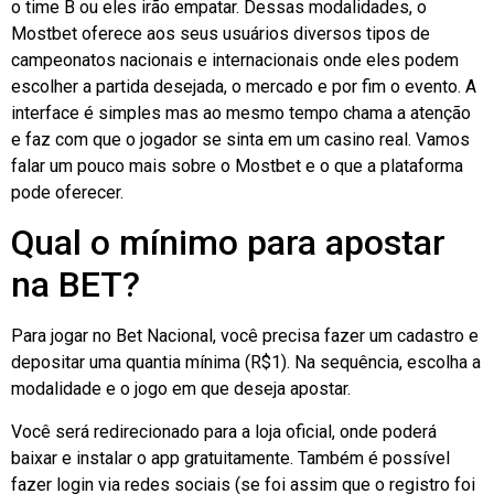
o time B ou eles irão empatar. Dessas modalidades, o
Mostbet oferece aos seus usuários diversos tipos de
campeonatos nacionais e internacionais onde eles podem
escolher a partida desejada, o mercado e por fim o evento. A
interface é simples mas ao mesmo tempo chama a atenção
e faz com que o jogador se sinta em um casino real. Vamos
falar um pouco mais sobre o Mostbet e o que a plataforma
pode oferecer.
Qual o mínimo para apostar
na BET?
Para jogar no Bet Nacional, você precisa fazer um cadastro e
depositar uma quantia mínima (R$1). Na sequência, escolha a
modalidade e o jogo em que deseja apostar.
Você será redirecionado para a loja oficial, onde poderá
baixar e instalar o app gratuitamente. Também é possível
fazer login via redes sociais (se foi assim que o registro foi