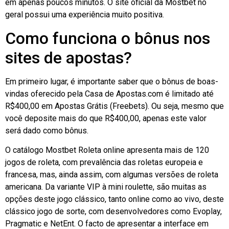
em apenas poucos minutos. O site oficial da Mostbet no
geral possui uma experiência muito positiva.
Como funciona o bônus nos
sites de apostas?
Em primeiro lugar, é importante saber que o bônus de boas-
vindas oferecido pela Casa de Apostas.com é limitado até
R$400,00 em Apostas Grátis (Freebets). Ou seja, mesmo que
você deposite mais do que R$400,00, apenas este valor
será dado como bônus.
O catálogo Mostbet Roleta online apresenta mais de 120
jogos de roleta, com prevalência das roletas europeia e
francesa, mas, ainda assim, com algumas versões de roleta
americana. Da variante VIP à mini roulette, são muitas as
opções deste jogo clássico, tanto online como ao vivo, deste
clássico jogo de sorte, com desenvolvedores como Evoplay,
Pragmatic e NetEnt. O facto de apresentar a interface em