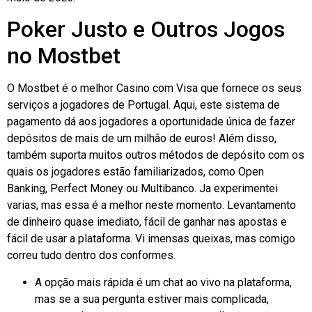
Poker Justo e Outros Jogos
no Mostbet
O Mostbet é o melhor Casino com Visa que fornece os seus
serviços a jogadores de Portugal. Aqui, este sistema de
pagamento dá aos jogadores a oportunidade única de fazer
depósitos de mais de um milhão de euros! Além disso,
também suporta muitos outros métodos de depósito com os
quais os jogadores estão familiarizados, como Open
Banking, Perfect Money ou Multibanco. Ja experimentei
varias, mas essa é a melhor neste momento. Levantamento
de dinheiro quase imediato, fácil de ganhar nas apostas e
fácil de usar a plataforma. Vi imensas queixas, mas comigo
correu tudo dentro dos conformes.
A opção mais rápida é um chat ao vivo na plataforma,
mas se a sua pergunta estiver mais complicada,