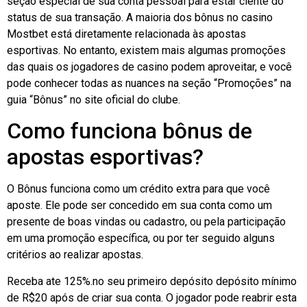
seção especial de sua conta pessoal para estar ciente do
status de sua transação. A maioria dos bônus no casino
Mostbet está diretamente relacionada às apostas
esportivas. No entanto, existem mais algumas promoções
das quais os jogadores de casino podem aproveitar, e você
pode conhecer todas as nuances na seção “Promoções” na
guia “Bônus” no site oficial do clube.
Como funciona bônus de
apostas esportivas?
O Bônus funciona como um crédito extra para que você
aposte. Ele pode ser concedido em sua conta como um
presente de boas vindas ou cadastro, ou pela participação
em uma promoção específica, ou por ter seguido alguns
critérios ao realizar apostas.
Receba ate 125%.no seu primeiro depósito depósito mínimo
de R$20 após de criar sua conta. O jogador pode reabrir esta