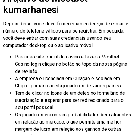
kumarhanesi
Depois disso, você deve fornecer um endereço de e-mail e
número de telefone válidos para se registrar. Em seguida,
você deve entrar com suas credenciais usando seu
computador desktop ou o aplicativo móvel.
Para ir ao site oficial do casino e fazer o Mostbet
Casino login clique no botão no topo da nossa página
de revisão.
A empresa é licenciada em Curaçao e sediada em
Chipre, por isso aceita jogadores de vários países.
Tem de clicar no ícone de um deles no formulário de
autorização e esperar para ser redirecionado para o
seu perfil pessoal.
Os jogadores encontram probabilidades bem atraentes
em relação ao mercado, o que permite uma melhor
margem de lucro em relação aos ganhos de outras