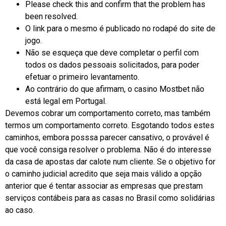
Please check this and confirm that the problem has
been resolved.
O link para o mesmo é publicado no rodapé do site de
jogo.
Não se esqueça que deve completar o perfil com
todos os dados pessoais solicitados, para poder
efetuar o primeiro levantamento.
Ao contrário do que afirmam, o casino Mostbet não
está legal em Portugal.
Devemos cobrar um comportamento correto, mas também
termos um comportamento correto. Esgotando todos estes
caminhos, embora posssa parecer cansativo, o provável é
que você consiga resolver o problema. Não é do interesse
da casa de apostas dar calote num cliente. Se o objetivo for
o caminho judicial acredito que seja mais válido a opção
anterior que é tentar associar as empresas que prestam
serviços contábeis para as casas no Brasil como solidárias
ao caso.