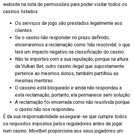
website na lista de permissões para poder visitar todos os
casinos listados.
Os serviços de jogo são prestados legalmente aos
clientes.
Se o casino não responder no prazo definido,
encerraremos a reclamação como ‘não resolvida’, o que
terá um impacto negativo na classificação do casino.
Não te importes com a sua reputação, porque na altura
da Vulkan Bet, outro casino ilegal que supostamente
pertence ao mesmos donos, também partilhou as
mesmas mentiras.
O cassino está bloqueado e ainda não respondeu a
esta reclamação, portanto, ela permanece sem solução.
A reclamação foi encerrada como não resolvida porque
o casino não nos respondeu.
É da sua responsabilidade assegurar-se que cumpre todos
os requisitos impostos pelos reguladores antes de jogar
num casino. Mostbet proporciona aos seus jogadores um