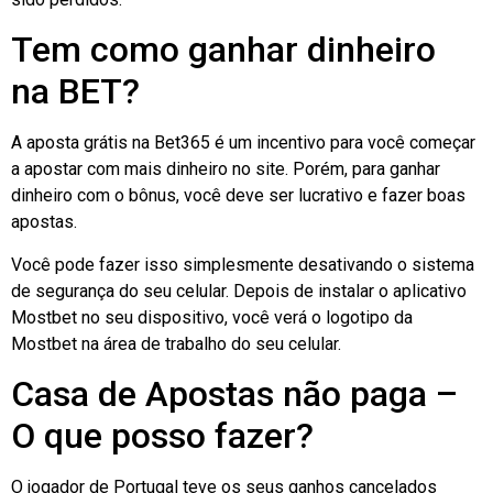
Tem como ganhar dinheiro
na BET?
A aposta grátis na Bet365 é um incentivo para você começar
a apostar com mais dinheiro no site. Porém, para ganhar
dinheiro com o bônus, você deve ser lucrativo e fazer boas
apostas.
Você pode fazer isso simplesmente desativando o sistema
de segurança do seu celular. Depois de instalar o aplicativo
Mostbet no seu dispositivo, você verá o logotipo da
Mostbet na área de trabalho do seu celular.
Casa de Apostas não paga –
O que posso fazer?
O jogador de Portugal teve os seus ganhos cancelados