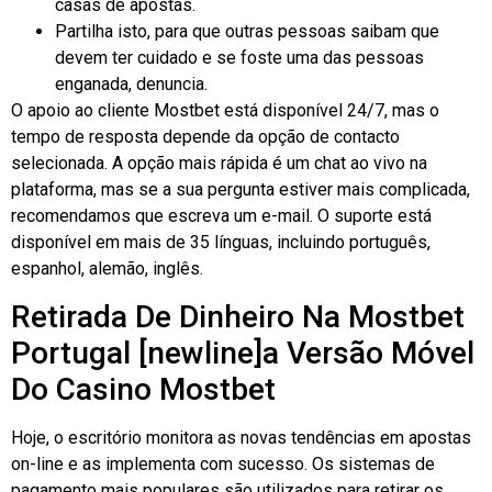
casas de apostas.
Partilha isto, para que outras pessoas saibam que
devem ter cuidado e se foste uma das pessoas
enganada, denuncia.
O apoio ao cliente Mostbet está disponível 24/7, mas o
tempo de resposta depende da opção de contacto
selecionada. A opção mais rápida é um chat ao vivo na
plataforma, mas se a sua pergunta estiver mais complicada,
recomendamos que escreva um e-mail. O suporte está
disponível em mais de 35 línguas, incluindo português,
espanhol, alemão, inglês.
Retirada De Dinheiro Na Mostbet
Portugal [newline]a Versão Móvel
Do Casino Mostbet
Hoje, o escritório monitora as novas tendências em apostas
on-line e as implementa com sucesso. Os sistemas de
pagamento mais populares são utilizados para retirar os