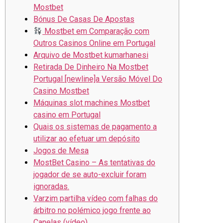
Mostbet
Bónus De Casas De Apostas
Mostbet em Comparação com
Outros Casinos Online em Portugal
Arquivo de Mostbet kumarhanesi
Retirada De Dinheiro Na Mostbet
Portugal [newline]a Versão Móvel Do
Casino Mostbet
Máquinas slot machines Mostbet
casino em Portugal
Quais os sistemas de pagamento a
utilizar ao efetuar um depósito
Jogos de Mesa
MostBet Casino – As tentativas do
jogador de se auto-excluir foram
ignoradas.
Varzim partilha vídeo com falhas do
árbitro no polémico jogo frente ao
Canelas (vídeo)