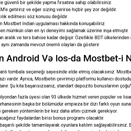
te güvenli bir şekilde yapma fırsatına sahip olabilirsiniz.
e getiririz ve eğer sizing verirse hiçbir şey zor değildir.
lık edilmesi söz konusu değildir.
n Mostbet Indian uygulaması hakkında konuşabiliriz.
arken mümkün olan en iyi deneyimi sağlamak üzerine inşa etmiştir.
 aralık ve ters bahise kadar değişir. Özellikle BDT ülkelerinden 
 aynı zamanda mevcut önemli olayları da gösterir.
 Android Və Ios-da Mostbet-i 
 canlı tombala seçeneği sayesinde elde etmiş olacaksınız. Mostbe
 azı vardır. Ayrıca, Mostbetın çevrimiçi platformu kullanıcı dostudu
nır. Şu kita başarısızsanız, standart depozito bonuslarının çoğu
ilyondan fazla üyesi olan 93 ülkede hizmet veren popüler ve lisans
anesinin başka bir bölümüdür empieza bir dizi farklı oyun sunar
gereken yöntemlerin bir kez daha altını çizmek gerekiyor.
acağınız faydalardan birisi bonus programı olacaktır.
 başarılı şekilde tamamlayarak oyunlara katılım sağlayabilirsiniz. B