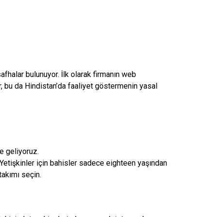
afhalar bulunuyor. İlk olarak firmanın web
ir, bu da Hindistan’da faaliyet göstermenin yasal
e geliyoruz.
. Yetişkinler için bahisler sadece eighteen yaşından
takımı seçin.