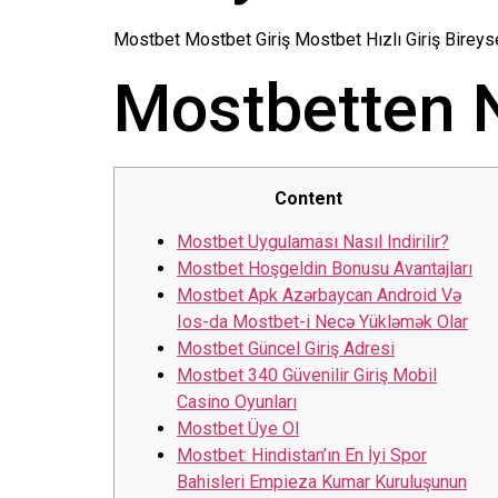
Mostbet Mostbet Giriş Mostbet Hızlı Giriş Bireys
Mostbetten N
Content
Mostbet Uygulaması Nasıl Indirilir?
Mostbet Hoşgeldin Bonusu Avantajları
Mostbet Apk Azərbaycan Android Və
Ios-da Mostbet-i Necə Yükləmək Olar
Mostbet Güncel Giriş Adresi
Mostbet 340 Güvenilir Giriş Mobil
Casino Oyunları
Mostbet Üye Ol
Mostbet: Hindistan’ın En İyi Spor
Bahisleri Empieza Kumar Kuruluşunun