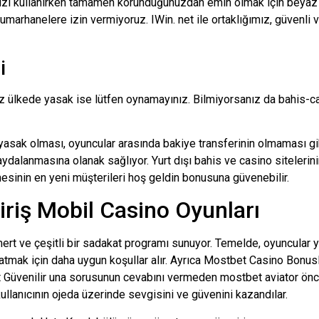
bınızı kullanırken tamamen korunduğunuzdan emin olmak için beyaz l
umarhanelere izin vermiyoruz. IWin. net ile ortaklığımız, güvenli 
i
z ülkede yasak ise lütfen oynamayınız. Bilmiyorsanız da bahis-
 yasak olması, oyuncular arasında bakiye transferinin olmaması gib
faydalanmasına olanak sağlıyor. Yurt dışı bahis ve casino sitelerin
esinin en yeni müşterileri hoş geldin bonusuna güvenebilir.
iriş Mobil Casino Oyunları
ert ve çeşitli bir sadakat programı sunuyor. Temelde, oyuncular y
latmak için daha uygun koşullar alır. Ayrıca Mostbet Casino Bonusla
Güvenilir una sorusunun cevabını vermeden mostbet aviator önce,
ullanıcının ojeda üzerinde sevgisini ve güvenini kazandılar.