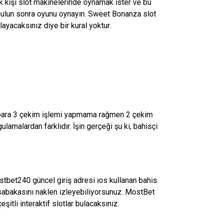
ok kişi slot makinelerinde oynamak ister ve bu
e bulun sonra oyunu oynayın. Sweet Bonanza slot
ayacaksınız diye bir kural yoktur.
en para 3 çekim işlemi yapmama rağmen 2 çekim
malardan farklıdır. İşin gerçeği şu ki, bahisçi
ostbet240 güncel giriş adresi ıos kullanan bahis
üsabakasını naklen izleyebiliyorsunuz. MostBet
itli interaktif slotlar bulacaksınız.