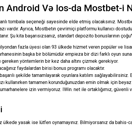
 Android Və Ios-da Mostbet-i 
 canlı tombala seçeneği sayesinde elde etmiş olacaksınız. Mostbe
 azı vardır. Ayrıca, Mostbetın çevrimiçi platformu kullanıcı dostudu
nır. Şu kita başarısızsanız, standart depozito bonuslarının çoğu
ilyondan fazla üyesi olan 93 ülkede hizmet veren popüler ve lisans
anesinin başka bir bölümüdür empieza bir dizi farklı oyun sunar
gereken yöntemlerin bir kez daha altını çizmek gerekiyor.
acağınız faydalardan birisi bonus programı olacaktır.
 başarılı şekilde tamamlayarak oyunlara katılım sağlayabilirsiniz. B
bınızı kullanırken tamamen korunduğunuzdan emin olmak için beyaz l
umarhanelere izin vermiyoruz. IWin. net ile ortaklığımız, güvenli 
i
z ülkede yasak ise lütfen oynamayınız. Bilmiyorsanız da bahis-