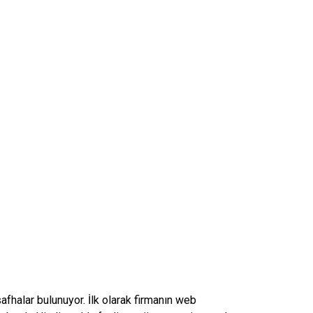
afhalar bulunuyor. İlk olarak firmanın web