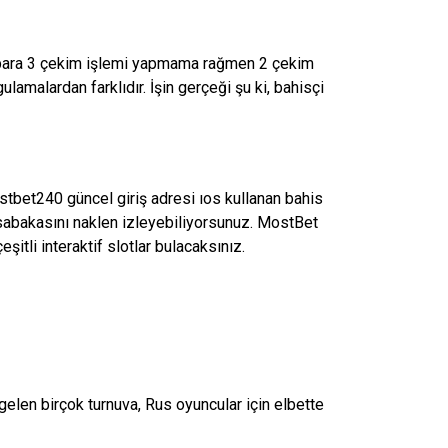
en para 3 çekim işlemi yapmama rağmen 2 çekim
malardan farklıdır. İşin gerçeği şu ki, bahisçi
ostbet240 güncel giriş adresi ıos kullanan bahis
üsabakasını naklen izleyebiliyorsunuz. MostBet
itli interaktif slotlar bulacaksınız.
gelen birçok turnuva, Rus oyuncular için elbette