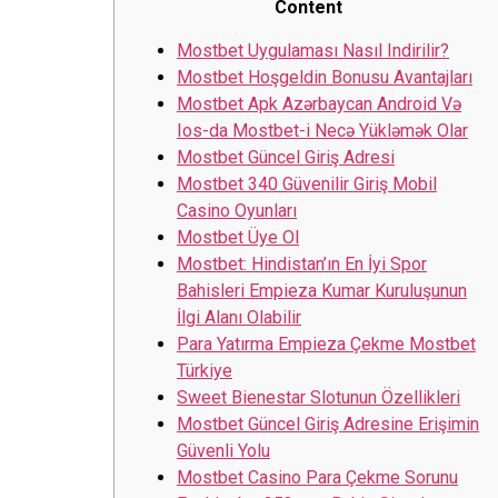
Content
Mostbet Uygulaması Nasıl Indirilir?
Mostbet Hoşgeldin Bonusu Avantajları
Mostbet Apk Azərbaycan Android Və
Ios-da Mostbet-i Necə Yükləmək Olar
Mostbet Güncel Giriş Adresi
Mostbet 340 Güvenilir Giriş Mobil
Casino Oyunları
Mostbet Üye Ol
Mostbet: Hindistan’ın En İyi Spor
Bahisleri Empieza Kumar Kuruluşunun
İlgi Alanı Olabilir
Para Yatırma Empieza Çekme Mostbet
Türkiye
Sweet Bienestar Slotunun Özellikleri
Mostbet Güncel Giriş Adresine Erişimin
Güvenli Yolu
Mostbet Casino Para Çekme Sorunu