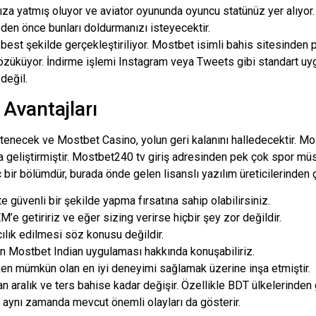
ıza yatmış oluyor ve aviator oyununda oyuncu statünüz yer alıyor.
den önce bunları doldurmanızı isteyecektir.
 best şekilde gerçekleştiriliyor. Mostbet isimli bahis sitesind
üküyor. İndirme işlemi Instagram veya Tweets gibi standart uygula
değil.
Avantajları
istenecek ve Mostbet Casino, yolun geri kalanını halledecektir. M
a geliştirmiştir. Mostbet240 tv giriş adresinden pek çok spor m
bir bölümdür, burada önde gelen lisanslı yazılım üreticilerinden çeş
te güvenli bir şekilde yapma fırsatına sahip olabilirsiniz.
e getiririz ve eğer sizing verirse hiçbir şey zor değildir.
lık edilmesi söz konusu değildir.
n Mostbet Indian uygulaması hakkında konuşabiliriz.
arken mümkün olan en iyi deneyimi sağlamak üzerine inşa etmiştir.
 aralık ve ters bahise kadar değişir. Özellikle BDT ülkelerinden 
 aynı zamanda mevcut önemli olayları da gösterir.