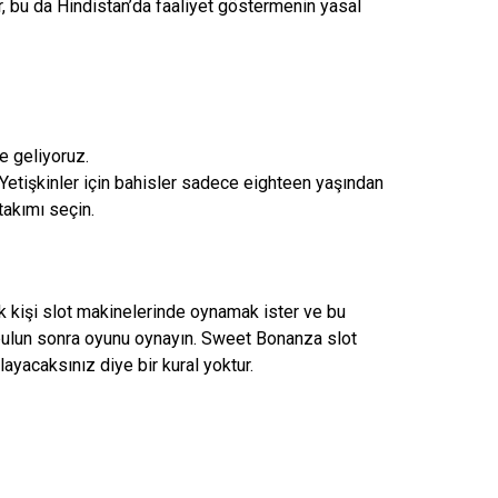
ir, bu da Hindistan’da faaliyet göstermenin yasal
e geliyoruz.
. Yetişkinler için bahisler sadece eighteen yaşından
takımı seçin.
ok kişi slot makinelerinde oynamak ister ve bu
e bulun sonra oyunu oynayın. Sweet Bonanza slot
ayacaksınız diye bir kural yoktur.