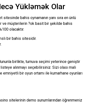
Necə Yükləmək Olar
t sitesinde bahis oynamanın yanı sıra en ünlü
r ve müşterilerin ?ok basit bir şekilde bahis
%100 olacaktır.
lı bir bahis sitesidir.
.
ununla birlikte, turnuva seçimi yeterince geniştir
isteye alınmayı seçebilirsiniz. Sizi olası mali
ve emniyetli bir oyun ortamı ile kumarhane oyunları
casino sitelerinin demo sunumlarından öğrenmeniz