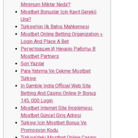
Minimum Miktar Nedir?
Mostbet Bonuslar Için Kayıt Gerekli
Una?
Türkiye’nin Ilk Bahis Mahkemesi
Mostbet Online Betting Organization »
Login And Place A Bet
Регистрация И Начало Работы В
Mostbet Partners
Son Yazılar
Para Yatırma Ve Çekme Mostbet
Türkiye
In Gamble India Official Web Site
Betting And Casino Online ᐉ Bonus
145, 000 Login
Mostbet Internet Site İncelemesi,
Mostbet Güncel Giriş Adresi
Türkiye Için Mostbet Bonus Ve
Promosyon Kodu
Türkiye’deki Mostbet Online Casino