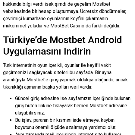
hakkında bilgi verdi isek şimdi de geçelim Mostbet
vebsitesinde bir hesap oluşturmaya. Ücretsiz döndürmeler,
çevrimiçi kumarhane oyunlarının keyfini çıkarmanın
mükemmel yoludur ve MostBet Casino da farklı değildir.
Türkiye’de Mostbet Android
Uygulamasını Indirin
Türk internetinin oyun içerikli, oyunlar ile keyifli vakit
geçirmenizi sağlayacak siteleri bu sayfada. Bir ayna
aracılığıyla Mostbet’e giriş yapmak oldukça olağandır, ancak
tıkanıklığı aşmanın başka yolları weil vardır.
Güncel giriş adresine ise sayfamızın içeriğinde bulunan
giriş buton linkine tıklayarak hemen Mostbet adresine
ulaşabilirsiniz.
Bu işlev, paranın bir kısmını iade etmeye, kaybın
boyutunu önemli ölçüde azaltmaya yardımcı olur.
Aynı zamanda mail içerisinde internet site kullanıcı