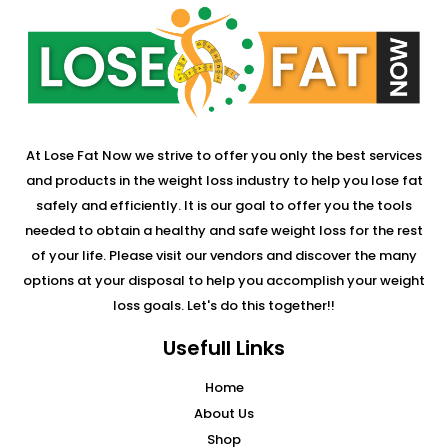
At Lose Fat Now we strive to offer you only the best services
and products in the weight loss industry to help you lose fat
safely and efficiently. It is our goal to offer you the tools
needed to obtain a healthy and safe weight loss for the rest
of your life. Please visit our vendors and discover the many
options at your disposal to help you accomplish your weight
loss goals. Let's do this together!!
Usefull Links
Home
About Us
Shop