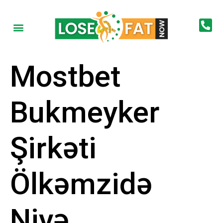
Mostbet
Bukmeyker
Şirkəti
Ölkəmzidə
Niyə