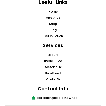
Usefull Links
Home
About Us
Shop
Blog
Get in Touch
Services
Exipure
Ikaria Juice
MetaboFix
BurnBoost
CarboFix
Contact Info
dietcoach@losefatnow.net