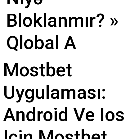
Bloklanmır? »
Qlobal A
Mostbet
Uygulaması:
Android Ve Ios
Için Mostbet