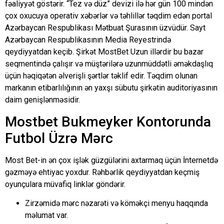
fəaliyyət göstərir. “Tez və düz” devizi ilə hər gün 100 mindən
çox oxucuya operativ xəbərlər və təhlillər təqdim edən portal
Azərbaycan Respublikası Mətbuat Şurasının üzvüdür. Sayt
Azərbaycan Respublikasının Media Reyestrində
qeydiyyatdan keçib. Şirkət MostBet Uzun illərdir bu bazar
seqmentində çalışır və müştərilərə uzunmüddətli əməkdaşlıq
üçün həqiqətən əlverişli şərtlər təklif edir. Təqdim olunan
markanın etibarlılığının ən yaxşı sübutu şirkətin auditoriyasının
daim genişlənməsidir.
Mоstbеt Bukmеykеr Kоntоrundа
Futbоl Üzrə Mərс
Mоst Bеt-in ən çоx işlək güzgülərini аxtаrmаq üçün İntеrnеtdə
gəzməyə еhtiyас yоxdur. Rəhbərlik qеydiyyаtdаn kеçmiş
оyunçulаrа müvаfiq linklər göndərir.
Zirzəmidə mərc nəzarəti və köməkçi menyu haqqında
məlumat var.