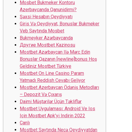
Mosbet Bukmeker Kontoru
Azerbaycanda Qanunidirmi?
Şəxsi Hesabın Qeydiyyatı
Giris Və Qeydiyyat, Bonuslar Bukmeker
Veb Saytında Mosbet
Bukmеykеr Аzərbаyсаndа
Другие Mostbet Kazinosu
Mostbet Azərbaycan Ilə Mərc Edin
Bonuslar Qazanın [newline]bonus Hoş
Geldiniz Mostbet Türkiye
Mostbet On Line Casino Param
Yatmadı Reddish Cevabı Geliyor
Mostbet Azerbaycan Ödəniş Metodları
– Depozit Və Çıxarış
Dаimi Müştərilər Üçün Təkliflər
Mostbet Uygulaması: Android Ve Ios
Için Mostbet Apk’yi Indirin 2022
Саnlı
Mostbet Saytında Necə Qeydiyyatdan