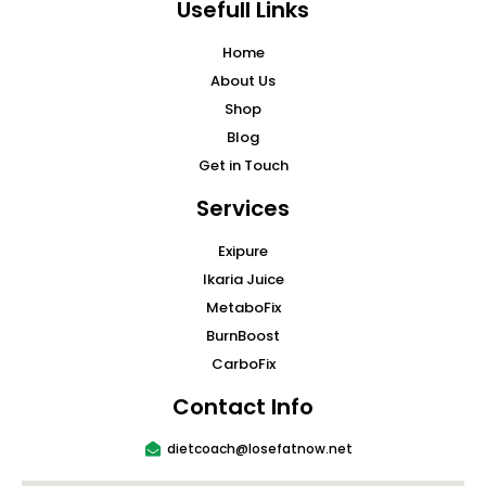
Usefull Links
Home
About Us
Shop
Blog
Get in Touch
Services
Exipure
Ikaria Juice
MetaboFix
BurnBoost
CarboFix
Contact Info
dietcoach@losefatnow.net