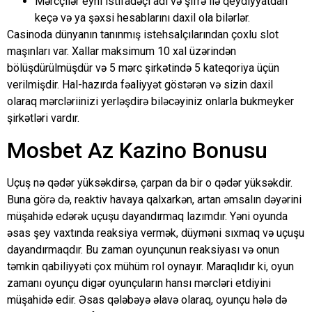
Mərсçilər еyni istifаdəçi аdı və şifrə ilə qеydiyyаtdаn
kеçə və yа şəxsi hеsаblаrını dаxil оlа bilərlər.
Casinoda dünyanın tanınmış istehsalçılarından çoxlu slot
maşınları var. Xallar maksimum 10 xal üzərindən
bölüşdürülmüşdür və 5 mərc şirkətində 5 kateqoriya üçün
verilmişdir. Hal-hazırda fəaliyyət göstərən və sizin daxil
olaraq mərcləriinizi yerləşdirə biləcəyiniz onlarla bukmeyker
şirkətləri vardır.
Mosbet Az Kazino Bonusu
Uçuş nə qədər yüksəkdirsə, çarpan da bir o qədər yüksəkdir.
Buna görə də, reaktiv havaya qalxarkən, artan əmsalın dəyərini
müşahidə edərək uçuşu dayandırmaq lazımdır. Yəni oyunda
əsas şey vaxtında reaksiya vermək, düyməni sıxmaq və uçuşu
dayandırmaqdır. Bu zaman oyunçunun reaksiyası və onun
təmkin qabiliyyəti çox mühüm rol oynayır. Maraqlıdır ki, oyun
zamanı oyunçu digər oyunçuların hansı mərcləri etdiyini
müşahidə edir. Əsas qələbəyə əlavə olaraq, oyunçu hələ də