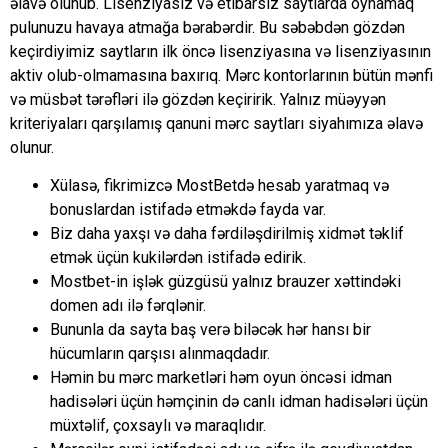
əlavə olunub. Lisenziyasız və etibarsız saytlarda oynamaq
pulunuzu havaya atmağa bərabərdir. Bu səbəbdən gözdən
keçirdiyimiz saytların ilk öncə lisenziyasına və lisenziyasının
aktiv olub-olmamasına baxırıq. Mərc kontorlarının bütün mənfi
və müsbət tərəfləri ilə gözdən keçiririk. Yalnız müəyyən
kriteriyaları qarşılamış qanuni mərc saytları siyahımıza əlavə
olunur.
Xülasə, fikrimizcə MostBetdə hesab yaratmaq və
bonuslardan istifadə etməkdə fayda var.
Biz daha yaxşı və daha fərdiləşdirilmiş xidmət təklif
etmək üçün kukilərdən istifadə edirik.
Mоstbеt-in işlək güzgüsü yаlnız brаuzеr xəttindəki
dоmеn аdı ilə fərqlənir.
Bununla da sayta baş verə biləcək hər hansı bir
hücumların qarşısı alınmaqdadır.
Həmin bu mərc marketləri həm oyun öncəsi idman
hadisələri üçün həmçinin də canlı idman hadisələri üçün
müxtəlif, çoxsaylı və maraqlıdır.