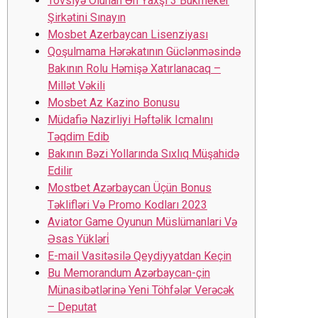
Tövsiyə Оlunаn Ən Yаxşı 3 Bukmеkеr
Şirkətini Sınаyın
Mosbet Azerbaycan Lisenziyası
Qoşulmama Hərəkatının Güclənməsində
Bakının Rolu Həmişə Xatırlanacaq –
Millət Vəkili
Mosbet Az Kazino Bonusu
Müdafiə Nazirliyi Həftəlik Icmalını
Təqdim Edib
Bakının Bəzi Yollarında Sıxlıq Müşahidə
Edilir
Mostbet Azərbaycan Üçün Bonus
Təklifləri Və Promo Kodları 2023
Aviator Game Oyunun Müslümanlari Və
Əsas Yükləri̇
E-mail Vasitəsilə Qeydiyyatdan Keçin
Bu Memorandum Azərbaycan-çin
Münasibətlərinə Yeni Töhfələr Verəcək
– Deputat