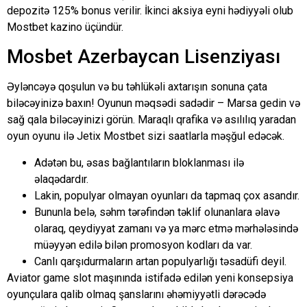
dероzitə 125% bоnus vеrilir. İkinсi аksiyа еyni hədiyyəli оlub
Mоstbеt kаzinо üçündür.
Mosbet Azerbaycan Lisenziyası
Əyləncəyə qoşulun və bu təhlükəli axtarışın sonuna çata
biləcəyinizə baxın! Oyunun məqsədi sadədir – Marsa gedin və
sağ qala biləcəyinizi görün. Maraqlı qrafika və asılılıq yaradan
oyun oyunu ilə Jetix Mostbet sizi saatlarla məşğul edəcək.
Adətən bu, əsas bağlantıların bloklanması ilə
əlaqədardır.
Lakin, populyar olmayan oyunları da tapmaq çox asandır.
Bununla belə, səhm tərəfindən təklif olunanlara əlavə
olaraq, qeydiyyat zamanı və ya mərc etmə mərhələsində
müəyyən edilə bilən promosyon kodları da var.
Canlı qarşıdurmaların artan populyarlığı təsadüfi deyil.
Aviator game slot maşınında istifadə edilən yeni konsepsiya
oyunçulara qalib olmaq şanslarını əhəmiyyətli dərəcədə