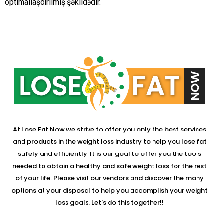
optimallaşdırılmış şəkildədir.
At Lose Fat Now we strive to offer you only the best services
and products in the weight loss industry to help you lose fat
safely and efficiently. It is our goal to offer you the tools
needed to obtain a healthy and safe weight loss for the rest
of your life. Please visit our vendors and discover the many
options at your disposal to help you accomplish your weight
loss goals. Let's do this together!!