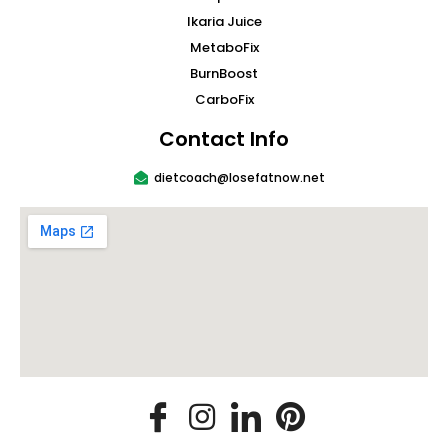
Ikaria Juice
MetaboFix
BurnBoost
CarboFix
Contact Info
dietcoach@losefatnow.net