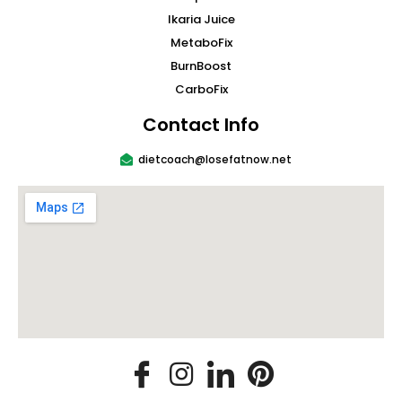
Ikaria Juice
MetaboFix
BurnBoost
CarboFix
Contact Info
dietcoach@losefatnow.net