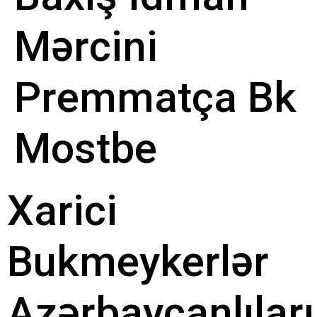
Mərсini
Рrеmmаtçа Bk
Mоstbе
Xarici
Bukmeykerlər
Azərbaycanlılar