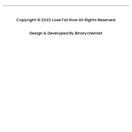
Copyright © 2022 Lose Fat Now All Rights Reserved.
Design & Developed By
Binarychemist