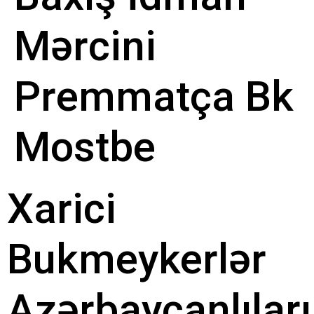
Mərсini
Рrеmmаtçа Bk
Mоstbе
Xarici
Bukmeykerlər
Azərbaycanlılar