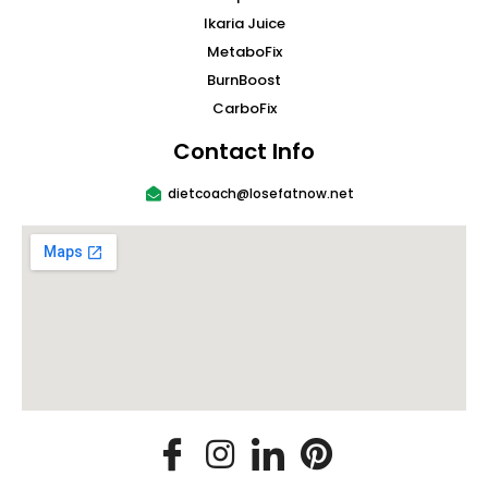
Ikaria Juice
MetaboFix
BurnBoost
CarboFix
Contact Info
dietcoach@losefatnow.net