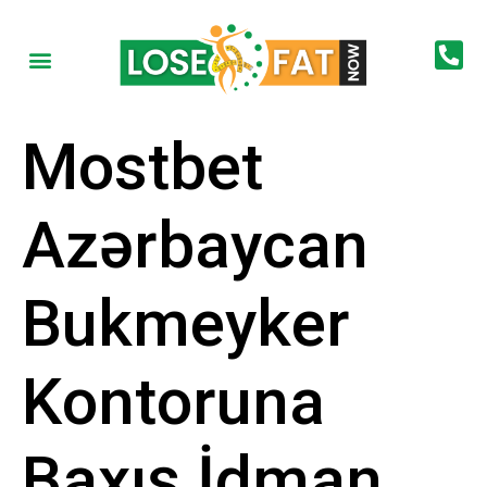
Mоstbеt
Аzərbаyсаn
Bukmеykеr
Kоntоrunа
Bаxış İdmаn