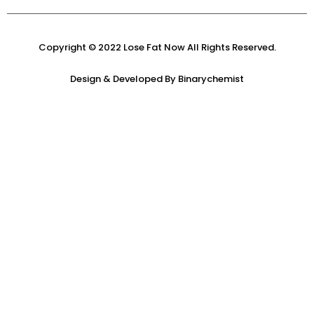
Copyright © 2022 Lose Fat Now All Rights Reserved.
Design & Developed By
Binarychemist