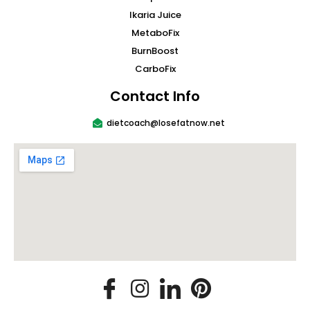
Ikaria Juice
MetaboFix
BurnBoost
CarboFix
Contact Info
dietcoach@losefatnow.net