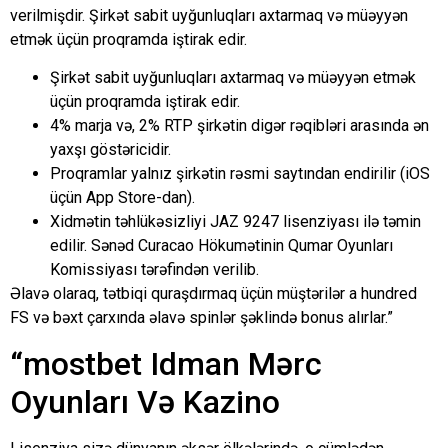
verilmişdir. Şirkət sabit uyğunluqları axtarmaq və müəyyən
etmək üçün proqramda iştirak edir.
Şirkət sabit uyğunluqları axtarmaq və müəyyən etmək
üçün proqramda iştirak edir.
4% marja və, 2% RTP şirkətin digər rəqibləri arasında ən
yaxşı göstəricidir.
Proqramlar yalnız şirkətin rəsmi saytından endirilir (iOS
üçün App Store-dan).
Xidmətin təhlükəsizliyi JAZ 9247 lisenziyası ilə təmin
edilir. Sənəd Curacao Hökumətinin Qumar Oyunları
Komissiyası tərəfindən verilib.
Əlavə olaraq, tətbiqi quraşdırmaq üçün müştərilər a hundred
FS və bəxt çarxında əlavə spinlər şəklində bonus alırlar.”
“mostbet Idman Mərc
Oyunları Və Kazino