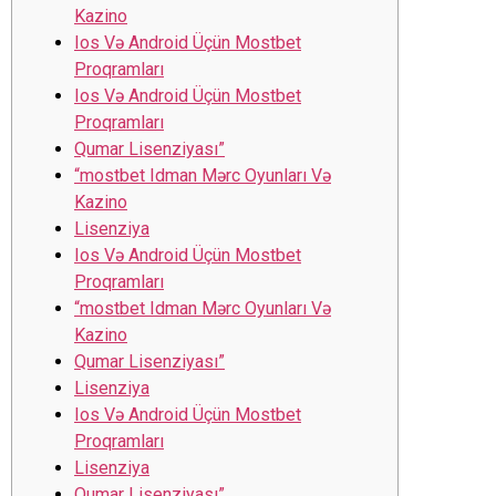
Kazino
Ios Və Android Üçün Mostbet
Proqramları
Ios Və Android Üçün Mostbet
Proqramları
Qumar Lisenziyası”
“mostbet Idman Mərc Oyunları Və
Kazino
Lisenziya
Ios Və Android Üçün Mostbet
Proqramları
“mostbet Idman Mərc Oyunları Və
Kazino
Qumar Lisenziyası”
Lisenziya
Ios Və Android Üçün Mostbet
Proqramları
Lisenziya
Qumar Lisenziyası”