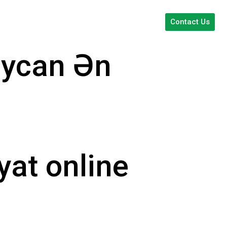
Contact Us
aycan Ən
yat online