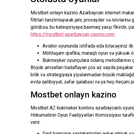
Mostbet onlayn kazino Azərbaycan internet məkanı
filtrləri tənzimləyərək janr, provayder və növləri
görübsə, bu kateqoriyaya baxmaq yaxşı fikirdir, çü
https://mostbet-azerbaycan-casino.com
.
Aviator oyununda istifadə edə biləcəyiniz ilk
Möhtəşəm qrafika, maraqlı oyun və yüksək öd
Bukmeyker oyunçulara ödəniş metodlarının ço
Böyük əmsalları hədəfləyən çox az sayda peşəkar m
bilik və strategiyaya yiyələnmədən böyük məbləğdə
evdə qalibiyyət, səfər qələbəsi və ya heç-heçəni 
Mostbet onlayn kazino
Mostbet AZ bukmeker kontoru azərbaycanlı oyunçul
Hökumətinin Oyun Fəaliyyətləri Komissiyası tərəfi
verir.
Sayt həmçinin saxtakarlıqları aşkar etmək və