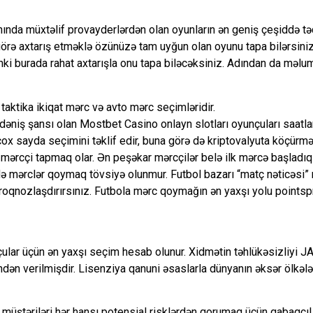
nda müxtəlif provayderlərdən olan oyunların ən geniş çeşiddə təq
nə görə axtarış etməklə özünüzə tam uyğun olan oyunu tapa bilərsin
nki burada rahat axtarışla onu tapa biləcəksiniz. Adından da məlum
 taktika ikiqat mərc və avto mərc seçimləridir.
əniş şansı olan Mostbet Casino onlayn slotları oyunçuları saatlar
x sayda seçimini təklif edir, buna görə də kriptovalyuta köçürmə
ərcçi tapmaq olar. Ən peşəkar mərcçilər belə ilk mərcə başladıql
 mərclər qoymaq tövsiyə olunmur. Futbol bazarı “matç nəticəsi” mə
proqnozlaşdırırsınız. Futbola mərc qoymağın ən yaxşı yolu points
ar üçün ən yaxşı seçim hesab olunur. Xidmətin təhlükəsizliyi JAZ
ndən verilmişdir. Lisenziya qanuni əsaslarla dünyanın əksər ölkəl
 müştəriləri hər hansı potensial risklərdən qorumaq üçün qabaqcıl 