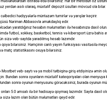
məsləhətlərdən istifadə edə bilərsiniz. Hər bir metodun öz üstünlü
uz yerdən asılı olaraq, müxtəlif depozit üsulları mövcud ola bilər.
əlbedici hədiyyələrlə müntəzəm turnirlər və yarışlar keçirir.
üsü Nəriman Abbasovla əməkdaşlıq edir.
lcədən yaratdığınız hesabın məlumatları ilə hesabınıza daxil olun
imdə futbol, xokkey, basketbol, tennis və kibersport üzrə bahis a
çün sizə veb-saytda yaradılmış hesab lazımdır.
qoya bilərsiniz. Həmçinin canlı yayım funksiyası vasitəsilə meyd
və matç statistikasını oxuya bilərsiniz.
 Mostbet veb-saytı və ya mobil tətbiqinə giriş etdiyinizə əmin 
seçin. Bundan sonra oyunların müxtəlif kateqoriyaları olan menyuya
 Bundan sonra oyunun menyusunu görəcəksiniz, burada oyunun müxtəl
onları 5.0 əmsalı ilə bir hadisəyə qoymaq lazımdır. Sayta daxil o
və sizə lazım olan bütün məlumatları qeyd edir.