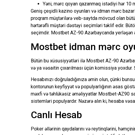
Yəni, mərc qoyan qazanmaq istədiyi hər 10 
Geniş çeşidli kazino oyunları və idman mərc bazarl
proqram müştərilərə veb-saytda mövcud olan bütün f
hərtərəfli müştəri dəstəyi seçimləri təklif edir. 
seçimdir. Mostbet AZ-90 Azərbaycanda yerləşən apa
Mostbet idman mərc oyu
Bütün bu xüsusiyyətləri ilə Mostbet AZ-90 Azərba
və ya vəsaitin çıxarılması üçün komissiya yoxdur. Ş
Hesabınızı doğruladığınıza əmin olun, çünki bunsu
kontorunun keyfiyyət və populyarlığının əsas göstə
məxfi və təhlükəsiz əməliyyatlar Mostbet-AZ90 sa
sistemləri populyardır. Nəzərə alın ki, hesaba vəsa
Canlı Hesab
Poker əllərinin qaydalarını və reytinqlərini, həmçin