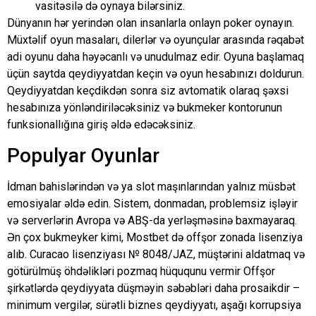
vasitəsilə də oynaya bilərsiniz.
Dünyanın hər yerindən olan insanlarla onlayn poker oynayın.
Müxtəlif oyun masaları, dilerlər və oyunçular arasında rəqabət
adi oyunu daha həyəcanlı və unudulmaz edir. Oyuna başlamaq
üçün saytda qeydiyyatdan keçin və oyun hesabınızı doldurun.
Qeydiyyatdan keçdikdən sonra siz avtomatik olaraq şəxsi
hesabınıza yönləndiriləcəksiniz və bukmeker kontorunun
funksionallığına giriş əldə edəcəksiniz.
Populyar Oyunlar
İdman bahislərindən və ya slot maşınlarından yalnız müsbət
emosiyalar əldə edin. Sistem, donmadan, problemsiz işləyir
və serverlərin Avropa və ABŞ-da yerləşməsinə baxmayaraq.
Ən çox bukmeyker kimi, Mostbet də offşor zonada lisenziya
alıb. Curacao lisenziyası № 8048/JAZ, müştərini aldatmaq və
götürülmüş öhdəlikləri pozmaq hüququnu vermir Offşor
şirkətlərdə qeydiyyata düşməyin səbəbləri daha prosaikdir –
minimum vergilər, sürətli biznes qeydiyyatı, aşağı korrupsiya