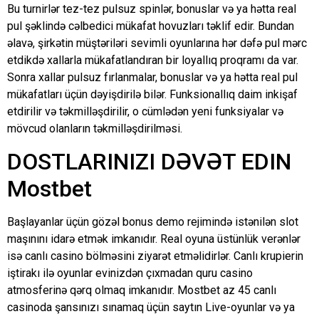
Bu turnirlər tez-tez pulsuz spinlər, bonuslar və ya hətta real
pul şəklində cəlbedici mükafat hovuzları təklif edir. Bundan
əlavə, şirkətin müştəriləri sevimli oyunlarına hər dəfə pul mərc
etdikdə xallarla mükafatlandıran bir loyallıq proqramı da var.
Sonra xallar pulsuz fırlanmalar, bonuslar və ya hətta real pul
mükafatları üçün dəyişdirilə bilər. Funksionallıq daim inkişaf
etdirilir və təkmilləşdirilir, o cümlədən yeni funksiyalar və
mövcud olanların təkmilləşdirilməsi.
DOSTLARINIZI DƏVƏT EDIN
Mostbet
Başlayanlar üçün gözəl bonus demo rejimində istənilən slot
maşınını idarə etmək imkanıdır. Real oyuna üstünlük verənlər
isə canlı casino bölməsini ziyarət etməlidirlər. Canlı krupierin
iştirakı ilə oyunlar evinizdən çıxmadan quru casino
atmosferinə qərq olmaq imkanıdır. Mostbet az 45 canlı
casinoda şansınızı sınamaq üçün saytın Live-oyunlar və ya