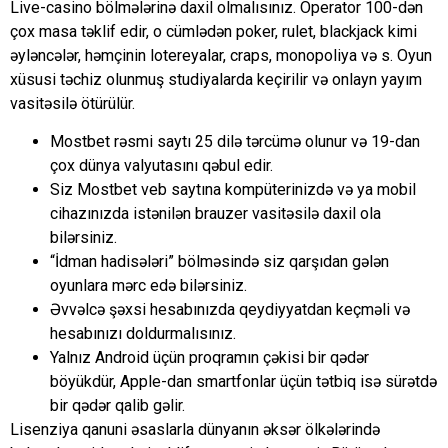
Live-casino bölmələrinə daxil olmalısınız. Operator 100-dən
çox masa təklif edir, o cümlədən poker, rulet, blackjack kimi
əyləncələr, həmçinin lotereyalar, craps, monopoliya və s. Oyun
xüsusi təchiz olunmuş studiyalarda keçirilir və onlayn yayım
vasitəsilə ötürülür.
Mostbet rəsmi saytı 25 dilə tərcümə olunur və 19-dan
çox dünya valyutasını qəbul edir.
Siz Mostbet veb saytına kompüterinizdə və ya mobil
cihazınızda istənilən brauzer vasitəsilə daxil ola
bilərsiniz.
“İdman hadisələri” bölməsində siz qarşıdan gələn
oyunlara mərc edə bilərsiniz.
Əvvəlcə şəxsi hesabınızda qeydiyyatdan keçməli və
hesabınızı doldurmalısınız.
Yalnız Android üçün proqramın çəkisi bir qədər
böyükdür, Apple-dan smartfonlar üçün tətbiq isə sürətdə
bir qədər qalib gəlir.
Lisenziya qanuni əsaslarla dünyanın əksər ölkələrində