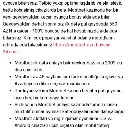
oynaya bilərsiniz. Tətbiq yaxşı optimallaşdırlıb və əla işləyir,
hətta köhnəlmiş cihazlarda belə. Mostbet kazinoda hər bir
yeni qeydiyyatdan keçən oyunçu bonus əldə edə bilər.
Qeydiyyatdan dərhal sonra siz ilk dəfə pul qoyduqda 550
AZN-ə qədər +100% bonusu dərhal hesabınızda əldə edə
bilərsiniz. Kimi çox populyar və rahat ödəniş metodlarını
istifadə edə biləcəksiniz
https://mostbet-azerbaycan-
24.com
.
Mostbet ilk dəfə onlayn bukmeyker bazarına 2009-cu
ildə daxil olub.
Mostbet az 45 saytının tam funksionallığı ilə işləyir və
Azərbaycan dilini seçmək mümkündür.
Gördüyünüz kimi Mostbet kazino hesaba pul qoymaq
üçün heç bir komissya tutmur.
Bu hissədə Mostbet onlayn kazinoda təmsil olunan
müxtəlif qumar oyunları kateqoriyalarından danışacağıq.
Mostbet slotları və digər qumar oyunlarını iOS və
Android cihazları üçün əlçatan olan mobil tətbiq