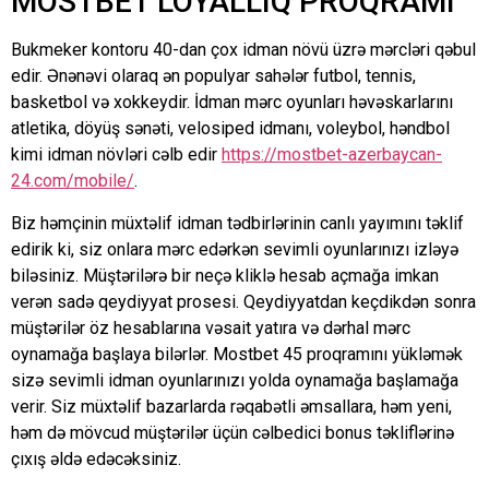
MOSTBET LOYALLIQ PROQRAMI
Bukmeker kontoru 40-dan çox idman növü üzrə mərcləri qəbul
edir. Ənənəvi olaraq ən populyar sahələr futbol, ​​tennis,
basketbol və xokkeydir. İdman mərc oyunları həvəskarlarını
atletika, döyüş sənəti, velosiped idmanı, voleybol, həndbol
kimi idman növləri cəlb edir
https://mostbet-azerbaycan-
24.com/mobile/
.
Biz həmçinin müxtəlif idman tədbirlərinin canlı yayımını təklif
edirik ki, siz onlara mərc edərkən sevimli oyunlarınızı izləyə
biləsiniz. Müştərilərə bir neçə kliklə hesab açmağa imkan
verən sadə qeydiyyat prosesi. Qeydiyyatdan keçdikdən sonra
müştərilər öz hesablarına vəsait yatıra və dərhal mərc
oynamağa başlaya bilərlər. Mostbet 45 proqramını yükləmək
sizə sevimli idman oyunlarınızı yolda oynamağa başlamağa
verir. Siz müxtəlif bazarlarda rəqabətli əmsallara, həm yeni,
həm də mövcud müştərilər üçün cəlbedici bonus təkliflərinə
çıxış əldə edəcəksiniz.