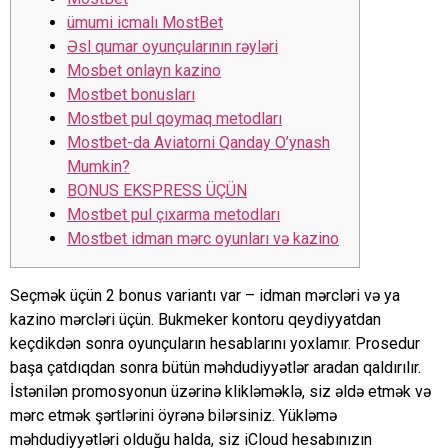
ümumi icmalı MostBet
Əsl qumar oyunçularının rəyləri
Mosbet onlayn kazino
Mostbet bonusları
Mostbet pul qoymaq metodları
Mostbet-da Aviatorni Qanday O’ynash
Mumkin?
BONUS EKSPRESS ÜÇÜN
Mostbet pul çıxarma metodları
Mostbet idman mərc oyunları və kazino
Seçmək üçün 2 bonus variantı var – idman mərcləri və ya
kazino mərcləri üçün. Bukmeker kontoru qeydiyyatdan
keçdikdən sonra oyunçuların hesablarını yoxlamır. Prosedur
başa çatdıqdan sonra bütün məhdudiyyətlər aradan qaldırılır.
İstənilən promosyonun üzərinə klikləməklə, siz əldə etmək və
mərc etmək şərtlərini öyrənə bilərsiniz. Yükləmə
məhdudiyyətləri olduğu halda, siz iCloud hesabınızın