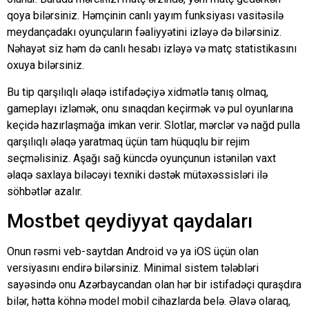
qoya bilərsiniz. Həmçinin canlı yayım funksiyası vasitəsilə
meydançadakı oyunçuların fəaliyyətini izləyə də bilərsiniz.
Nəhayət siz həm də canlı hesabı izləyə və matç statistikasını
oxuya bilərsiniz.
Bu tip qarşılıqlı əlaqə istifadəçiyə xidmətlə tanış olmaq,
gameplayı izləmək, onu sınaqdan keçirmək və pul oyunlarına
keçidə hazırlaşmağa imkan verir. Slotlar, mərclər və nağd pulla
qarşılıqlı əlaqə yaratmaq üçün tam hüquqlu bir rejim
seçməlisiniz. Aşağı sağ küncdə oyunçunun istənilən vaxt
əlaqə saxlaya biləcəyi texniki dəstək mütəxəssisləri ilə
söhbətlər azalır.
Mostbet qeydiyyat qaydaları
Onun rəsmi veb-saytdan Android və ya iOS üçün olan
versiyasını endirə bilərsiniz. Minimal sistem tələbləri
sayəsində onu Azərbaycandan olan hər bir istifadəçi quraşdıra
bilər, hətta köhnə model mobil cihazlarda belə. Əlavə olaraq,