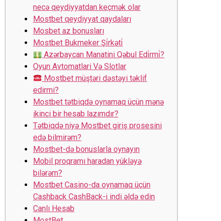
necə qeydiyyatdan keçmək olar
Mostbet qeydiyyat qaydaları
Mosbet az bonusları
Mostbet Bukmeker Şi̇rkəti̇
Azərbaycan Manatini Qəbul Edi̇rmi̇?
Oyun Avtomatlari Və Slotlar
Mostbet müştəri dəstəyi təklif
edirmi?
Mostbet tətbiqdə oynamaq üçün mənə
ikinci bir hesab lazımdır?
Tətbiqdə niyə Mostbet giriş prosesini
edə bilmirəm?
Mostbet-də bonuslarla oynayın
Mobil proqramı haradan yükləyə
bilərəm?
Mostbet Casino-da oynamaq üçün
Cashback CashBack-i indi əldə edin
Canlı Hesab
MostBet