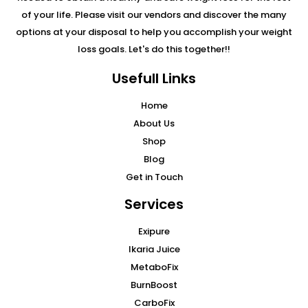
of your life. Please visit our vendors and discover the many
options at your disposal to help you accomplish your weight
loss goals. Let's do this together!!
Usefull Links
Home
About Us
Shop
Blog
Get in Touch
Services
Exipure
Ikaria Juice
MetaboFix
BurnBoost
CarboFix