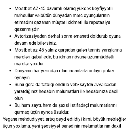
Mostbet AZ-45 davamlı olaraq yüksək keyfiyyətli
məhsullar və bütün dünyadan mərc oyunçularının
etimadını qazanan müştəri xidməti ilə reputasiya
qazanmışdır.
Avtorizasiyadan dərhal sonra əmanəti doldurub oyuna
davam edə bilərsiniz.
Mostbet az 45 yalnız qarşıdan gələn tennis yarışlarına
mərcləri qəbul edir, bu idman növünə uzunmüddətli
mərclər yoxdur.
Dünyanın hər yerindən olan insanlarla onlayn poker
oynayın.
Buna görə də tətbiqi endirib veb-saytda əvvəlcədən
yaratdığınız hesabın məlumatları ilə hesabınıza daxil
olun.
Bu, həm saytı, həm də şəxsi istifadəçi məlumatlarını
qurmaq üçün ayrıca üsuldur.
Yeganə məhdudiyyət, artıq qeyd edildiyi kimi, böyük məbləğlər
üçün yoxlama, yəni şəxsiyyət sənədinin məlumatlarının daxil