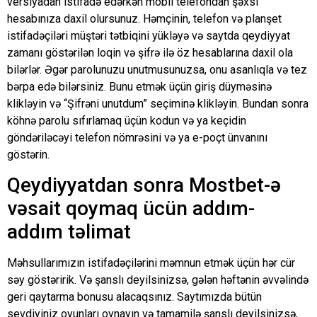
versiyadan istifadə edərkən mobil telefondan şəxsi
hesabınıza daxil olursunuz. Həmçinin, telefon və planşet
istifadəçiləri müştəri tətbiqini yükləyə və saytda qeydiyyat
zamanı göstərilən loqin və şifrə ilə öz hesablarına daxil ola
bilərlər. Əgər parolunuzu unutmusunuzsa, onu asanlıqla və tez
bərpa edə bilərsiniz. Bunu etmək üçün giriş düyməsinə
klikləyin və “Şifrəni unutdum” seçiminə klikləyin. Bundan sonra
köhnə parolu sıfırlamaq üçün kodun və ya keçidin
göndəriləcəyi telefon nömrəsini və ya e-poçt ünvanını
göstərin.
Qeydiyyatdan sonra Mostbet-ə
vəsait qoymaq ücün addım-
addım təlimat
Məhsullarımızın istifadəçilərini məmnun etmək üçün hər cür
səy göstəririk. Və şanslı deyilsinizsə, gələn həftənin əvvəlində
geri qaytarma bonusu alacaqsınız. Saytımızda bütün
sevdiyiniz oyunları oynayın və tamamilə şanslı deyilsinizsə,