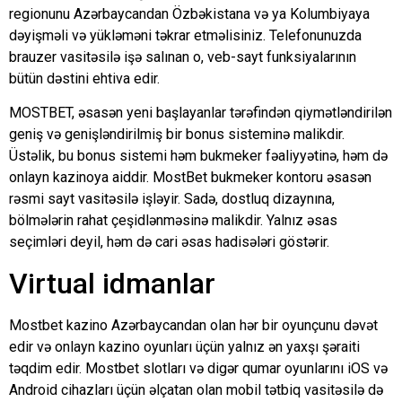
regionunu Azərbaycandan Özbəkistana və ya Kolumbiyaya
dəyişməli və yükləməni təkrar etməlisiniz. Telefonunuzda
brauzer vasitəsilə işə salınan o, veb-sayt funksiyalarının
bütün dəstini ehtiva edir.
MOSTBET, əsasən yeni başlayanlar tərəfindən qiymətləndirilən
geniş və genişləndirilmiş bir bonus sisteminə malikdir.
Üstəlik, bu bonus sistemi həm bukmeker fəaliyyətinə, həm də
onlayn kazinoya aiddir. MostBet bukmeker kontoru əsasən
rəsmi sayt vasitəsilə işləyir. Sadə, dostluq dizaynına,
bölmələrin rahat çeşidlənməsinə malikdir. Yalnız əsas
seçimləri deyil, həm də cari əsas hadisələri göstərir.
Virtual idmanlar
Mostbet kazino Azərbaycandan olan hər bir oyunçunu dəvət
edir və onlayn kazino oyunları üçün yalnız ən yaxşı şəraiti
təqdim edir. Mostbet slotları və digər qumar oyunlarını iOS və
Android cihazları üçün əlçatan olan mobil tətbiq vasitəsilə də