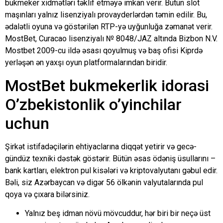
bukmeker xidmətləri təklif etməyə imkan verir. Bütün slot
maşınları yalnız lisenziyalı provayderlərdən təmin edilir. Bu,
ədalətli oyuna və göstərilən RTP-yə uyğunluğa zəmanət verir.
MostBet, Curacao lisenziyalı № 8048/JAZ altında Bizbon N.V.
Mostbet 2009-cu ildə əsası qoyulmuş və baş ofisi Kiprdə
yerləşən ən yaxşı oyun platformalarından biridir.
MostBet bukmekerlik idorasi
O’zbekistonlik o’yinchilar
uchun
Şirkət istifadəçilərin ehtiyaclarına diqqət yetirir və gecə-
gündüz texniki dəstək göstərir. Bütün əsas ödəniş üsullarını –
bank kartları, elektron pul kisələri və kriptovalyutanı gəbul edir.
Bəli, siz Azərbaycan və digər 56 ölkənin valyutalarında pul
qoya və çıxara bilərsiniz.
Yalnız beş idman növü mövcuddur, hər biri bir neçə üst