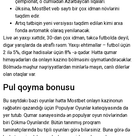
çempionat, o cümlədən Azərbaycan liqaları.
Əksinə, MostBet veb saytı bir çox idman növlərini
təqdim edir.
Artıq tətbiqin yeni versiyası təqdim edilən kimi arxa
fonda avtomatik olaraq yenilənəcək.
Live ən yaxşı xəttdir, 30-dan çox idman, təkcə futbolda deyil,
digər yarışlarda da ətraflı rəsm. Yaxşı ehtimallar – futbol üçün
2 ilə 5%, digər hadisələr üçün 8% -ə qədər. Hətta qumar
himayədarları da onlayn kazino bölməsini qiymətləndirəcəklər.
Bölmədə məşhur nəşriyyatlardan minlərlə maşın, canlı dilerlər
olan otaqlar var.
Pul qoyma bonusu
Bu saytdakı bəzi oyunlar hətta Mostbet onlayn kazinonun
rəğbətini qazandığı üçün Populyar Oyunlar kateqiyasında da
yer tutub. Qumar sənayesində ən populyar oyun növlərindən
biri Çökmə Oyunlarıdır. Bütün tanınmış proqram
təminatçılarında bu tipli oyunları görə bilərsiniz. Buna görə də