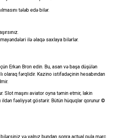
lmasını tələb edə bilər.
şırsınız.
ayəndələri ilə əlaqə saxlaya bilərlər.
çün Erkən Bron edin. Bu, asan və başa düşülən
 olaraq fərqlidir. Kazino istifadəçinin hesabından
mir.
Slot maşını aviator oyna təmin etmir, lakin
 ildən fəaliyyət göstərir. Bütün hüquqlar qorunur ©
ilərsiniz və yalnız bundan sonra actual pula mərc