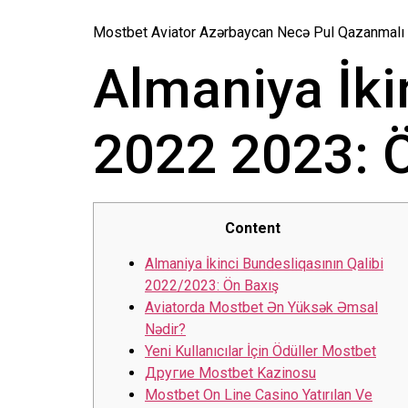
Mostbet Aviator Azərbaycan Necə Pul Qazanmalı
Almaniya İki
2022 2023: Ö
Content
Almaniya İkinci Bundesliqasının Qalibi
2022/2023: Ön Baxış
Aviatorda Mostbet Ən Yüksək Əmsal
Nədir?
Yeni Kullanıcılar İçin Ödüller Mostbet
Другие Mostbet Kazinosu
Mostbet On Line Casino Yatırılan Ve