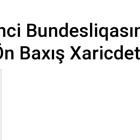
nci Bundesliqasın
n Baxış Xaricdet