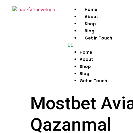
Home
About
Shop
Blog
Get in Touch
Home
About
Shop
Blog
Get in Touch
Mostbet Avi
Qazanmal