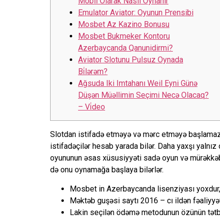
Mobil Olarak Nasıl Oynanır
Emulator Aviator: Oyunun Prensibi
Mosbet Az Kazino Bonusu
Mosbet Bukmeker Kontoru
Azerbaycanda Qanunidirmi?
Aviator Slotunu Pulsuz Oynada
Bi̇lərəm?
Ağsuda Iki Imtahanı Weil Eyni Günə
Düşən Müəllimin Seçimi Necə Olacaq?
– Vi̇deo
Slotdan istifadə etməyə və mərc etməyə başlamaz
istifadəçilər hesab yarada bilər. Daha yaxşı yalnız
oyununun əsas xüsusiyyəti sadə oyun və mürəkkəb
də onu oynamağa başlaya bilərlər.
Mosbet in Azerbaycanda lisenziyası yoxdur, 
Məktəb guşəsi saytı 2016 – cı ildən fəaliyyə
Lakin seçilən ödəmə metodunun özünün tətbiq