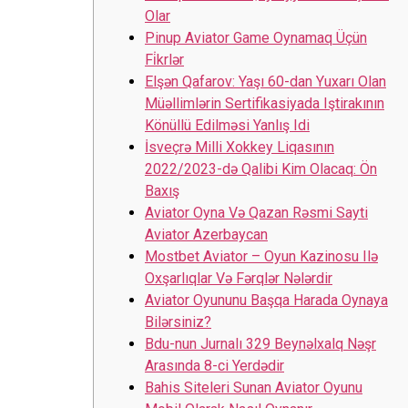
Olar
Pinup Aviator Game Oynamaq Üçün
Fi̇krlər
Elşən Qafarov: Yaşı 60-dan Yuxarı Olan
Müəllimlərin Sertifikasiyada Iştirakının
Könüllü Edilməsi Yanlış Idi
İsveçrə Milli Xokkey Liqasının
2022/2023-də Qalibi Kim Olacaq: Ön
Baxış
Aviator Oyna Və Qazan Rəsmi Sayti
Aviator Azerbaycan
Mostbet Aviator – Oyun Kazinosu Ilə
Oxşarlıqlar Və Fərqlər Nələrdir
Aviator Oyununu Başqa Harada Oynaya
Bilərsiniz?
Bdu-nun Jurnalı 329 Beynəlxalq Nəşr
Arasında 8-ci Yerdədir
Bahis Siteleri Sunan Aviator Oyunu