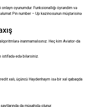
i onlayn oyunumdur. Funksionallığı öyrəndim və
 məlumat Pin number – Up kazinosunun müştərisinə
axış
i alqoritmlərə inanmamalısınız. Heç kim Aviator-da
istifadə edə bilərsiniz.
 kredit xalı, üçüncü Haydenhaym isə bir xal qabaqda
saytlarında da müşahidə olunur.