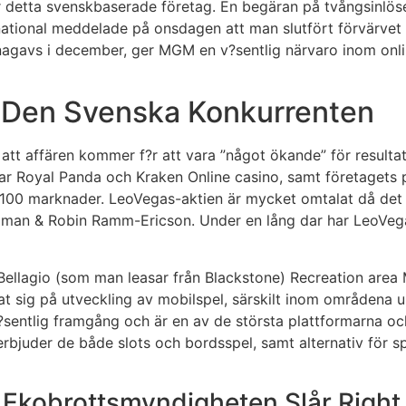
detta svenskbaserade företag. En begäran på tvångsinlösen
tional meddelade på onsdagen att man slutfört förvärvet
ännagavs i december, ger MGM en v?sentlig närvaro inom onli
r Den Svenska Konkurrenten
att affären kommer f?r att vara ”något ökande” för resulta
r Royal Panda och Kraken Online casino, samt företagets p
 100 marknader. LeoVegas-aktien är mycket omtalat då det ä
man & Robin Ramm-Ericson. Under en lång dar har LeoVegas
ellagio (som man leasar från Blackstone) Recreation area
rat sig på utveckling av mobilspel, särskilt inom områdena u
?sentlig framgång och är en av de största plattformarna oc
 erbjuder de både slots och bordsspel, samt alternativ för 
 Ekobrottsmyndigheten Slår Right