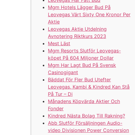
Mgm Hotels Lägger Bud På
Leovegas Värt Sixty One Kronor Per
Aktie
Leovegas Aktie Utdelning
Avnotering Riktkurs 2023
Mest Läst
Mgm Resorts Slutför Leovegas-
köpet På 604 Miljoner Dollar
Mgm Har Lagt Bud På Svensk
Casinogigant
Bäddat För Fler Bud Utefter
Leovegas, Kambi & Kindred Kan Stå
På Tur – Di
Månadens Köpvärda Aktier Och
Fonder
Kindred Nästa Bolag Till Rakning?
Abb Slutför Försäljningen Audio-
video Divisionen Power Conversion