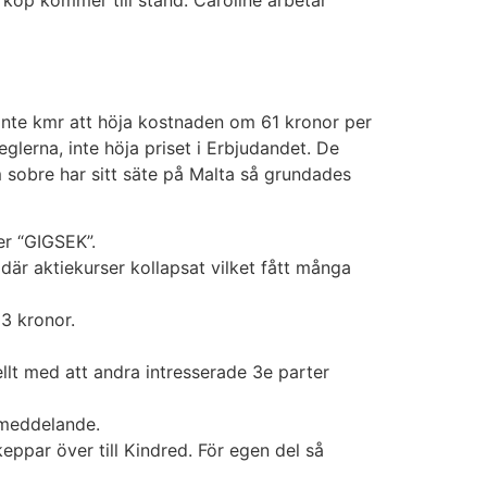
 köp kommer till stånd. Caroline arbetar
t inte kmr att höja kostnaden om 61 kronor per
lerna, inte höja priset i Erbjudandet. De
 sobre har sitt säte på Malta så grundades
er “GIGSEK”.
 där aktiekurser kollapsat vilket fått många
3 kronor.
t med att andra intresserade 3e parter
ssmeddelande.
eppar över till Kindred. För egen del så