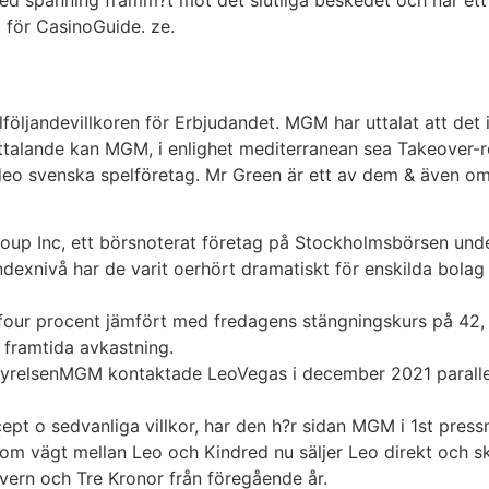
r med spänning framm?t mot det slutliga beskedet och när ett
t för CasinoGuide. ze.
ullföljandevillkoren för Erbjudandet. MGM har uttalat att de
ttalande kan MGM, i enlighet mediterranean sea Takeover-reg
ideo svenska spelföretag. Mr Green är ett av dem & även om
oup Inc, ett börsnoterat företag på Stockholmsbörsen und
indexnivå har de varit oerhört dramatiskt för enskilda bolag
four procent jämfört med fredagens stängningskurs på 42, 
r framtida avkastning.
yrelsenMGM kontaktade LeoVegas i december 2021 parallell
cept o sedvanliga villkor, har den h?r sidan MGM i 1st pre
som vägt mellan Leo och Kindred nu säljer Leo direkt och sk
vern och Tre Kronor från föregående år.