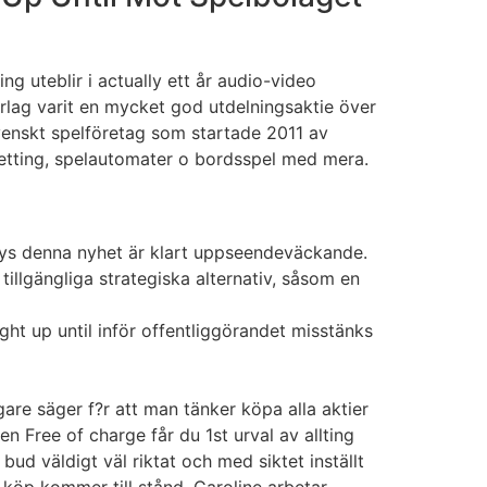
g uteblir i actually ett år audio-video
rlag varit en mycket god utdelningsaktie över
svenskt spelföretag som startade 2011 av
etting, spelautomater o bordsspel med mera.
guys denna nyhet är klart uppseendeväckande.
llgängliga strategiska alternativ, såsom en
ht up until inför offentliggörandet misstänks
are säger f?r att man tänker köpa alla aktier
 Free of charge får du 1st urval av allting
ud väldigt väl riktat och med siktet inställt