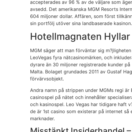
accepterades av 96 % av de väljare som äger 
avsedd. Det amerikanska MGM Resorts Interna
604 miljoner dollar. Affären, som först tillk
sin portfölj utöver sina landbaserade kasinon.
Hotellmagnaten Hylla
MGM säger att man förväntar sig m?jligheten 
LeoVegas fyra nätcasinomärken, och inkludera
dyrare än 30 miljoner registrerade kunder på
Malta. Bolaget grundades 2011 av Gustaf Hag
förvärvsobjekt.
Andra namn på strippen under MGMs regi är B
casinospel på nätet och innehåller specialise
och kasinospel. Leo Vegas har tidigare haft v
de är 1st casino som existerar på internet så
marknader.
Misstänkt Insiderhandel –