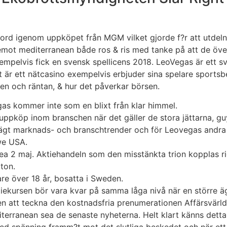
ord igenom uppköpet från MGM vilket gjorde f?r att utdelnin
emot mediterranean både ros & ris med tanke på att de öve
xempelvis fick en svensk spellicens 2018. LeoVegas är ett 
r ett nätcasino exempelvis erbjuder sina spelare sportsb
en och räntan, & hur det påverkar börsen.
s kommer inte som en blixt från klar himmel.
a uppköp inom branschen när det gäller de stora jättarna, 
gt marknads- och branschtrender och för Leovegas andra ti
 we USA.
ea 2 maj. Aktiehandeln som den misstänkta trion kopplas rig
ton.
re över 18 år, bosatta i Sweden.
iekursen bör vara kvar på samma låga nivå när en större äg
n att teckna den kostnadsfria prenumerationen Affärsvärlden
terranean sea de senaste nyheterna. Helt klart känns detta b