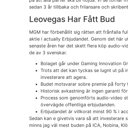
på att alla parter ska bli nöjda. Vi se torna
sedan 3 år tillbaka och frilansare och skriben
Leovegas Har Fått Bud
MGM har förbehållit sig rätten att frånfalla f
aktie i actually Erbjudandet. Genom det här u
senaste åren har det skett flera köp audio-v
de av 3 svenskar.
Bolaget går under Gaming Innovation Gr
Trots att det kan tyckas se lugnt ut på 
investerare att agera.
Budet motsvarar sobre premie på forty 
Historisk avkastning är ingen garanti fö
Process som genomförts audio-video st
övervägde offentliga erbjudanden.
Erbjudandet är villkorat minst 90 % i ac
Sedan kan e givetvis vara så att investerare 
minns jag väl mest buden på ICA, Nobina, Klö