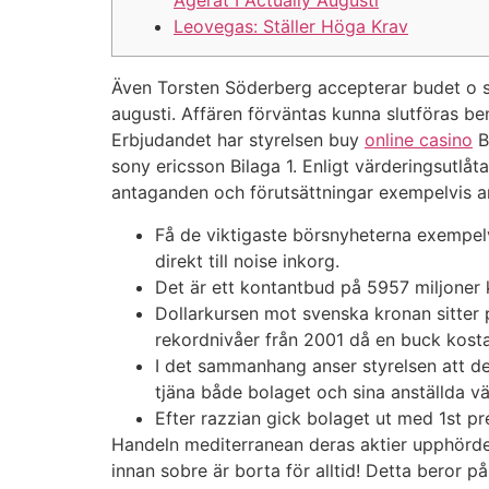
Leovegas: Ställer Höga Krav
Även Torsten Söderberg accepterar budet o sitt
augusti. Affären förväntas kunna slutföras b
Erbjudandet har styrelsen buy
online casino
B
sony ericsson Bilaga 1. Enligt värderingsutlåt
antaganden och förutsättningar exempelvis an
Få de viktigaste börsnyheterna exempelv
direkt till noise inkorg.
Det är ett kontantbud på 5957 miljoner 
Dollarkursen mot svenska kronan sitter 
rekordnivåer från 2001 då en buck kosta
I det sammanhang anser styrelsen att d
tjäna både bolaget och sina anställda väl
Efter razzian gick bolaget ut med 1st
Handeln mediterranean deras aktier upphörde 
innan sobre är borta för alltid! Detta beror 