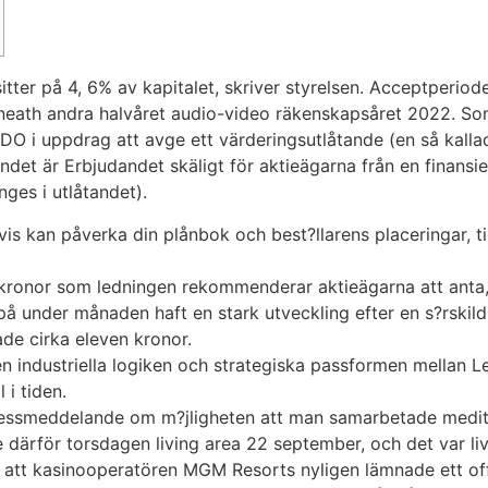
er på 4, 6% av kapitalet, skriver styrelsen. Acceptperioden 
eneath andra halvåret audio-video räkenskapsåret 2022. Som
DO i uppdrag att avge ett värderingsutlåtande (en så kalla
andet är Erbjudandet skäligt för aktieägarna från en finansi
ges i utlåtandet).
is kan påverka din plånbok och best?llarens placeringar, t
kronor som ledningen rekommenderar aktieägarna att anta, 
på under månaden haft en stark utveckling efter en s?rskil
de cirka eleven kronor.
en industriella logiken och strategiska passformen mellan 
 i tiden.
 pressmeddelande om m?jligheten att man samarbetade medi
därför torsdagen living area 22 september, och det var liv
på att kasinooperatören MGM Resorts nyligen lämnade ett of