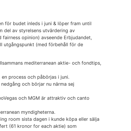
för budet inleds i juni & löper fram until
 del av styrelsens utvärdering av
d fairness opinion) avseende Erbjudandet,
ell utgångspunkt (med förbehåll för de
illsammans mediterranean aktie- och fondtips,
en process och påbörjas i juni.
d nedgång och börjar nu närma sej
LeoVegas och MGM är attraktiv och canto
terranean myndigheterna.
ing room sista dagen i kunde köpa eller sälja
fert (61 kronor for each aktie) som