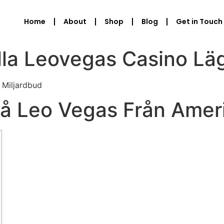
Home
About
Shop
Blog
Get in Touch
la Leovegas Casino Läg
 Miljardbud
På Leo Vegas Från Ame