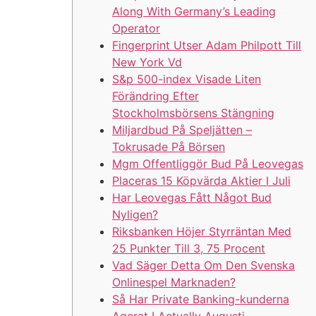
Along With Germany’s Leading
Operator
Fingerprint Utser Adam Philpott Till
New York Vd
S&p 500-index Visade Liten
Förändring Efter
Stockholmsbörsens Stängning
Miljardbud På Speljätten –
Tokrusade På Börsen
Mgm Offentliggör Bud På Leovegas
Placeras 15 Köpvärda Aktier I Juli
Har Leovegas Fått Något Bud
Nyligen?
Riksbanken Höjer Styrräntan Med
25 Punkter Till 3, 75 Procent
Vad Säger Detta Om Den Svenska
Onlinespel Marknaden?
Så Har Private Banking-kunderna
Agerat I Actually Augusti