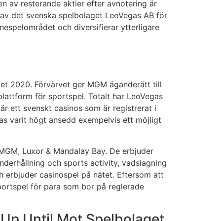
 av resterande aktier efter avnotering är
 av det svenska spelbolaget LeoVegas AB för
nespelområdet och diversifierar ytterligare
tet 2020. Förvärvet ger MGM äganderätt till
lattform för sportspel. Totalt har LeoVegas
r ett svenskt casinos som är registrerat i
 varit högt ansedd exempelvis ett möjligt
 MGM, Luxor & Mandalay Bay. De erbjuder
nderhållning och sports activity, vadslagning
h erbjuder casinospel på nätet. Eftersom att
sportspel för para som bor på reglerade
 Up Until Mot Spelbolaget