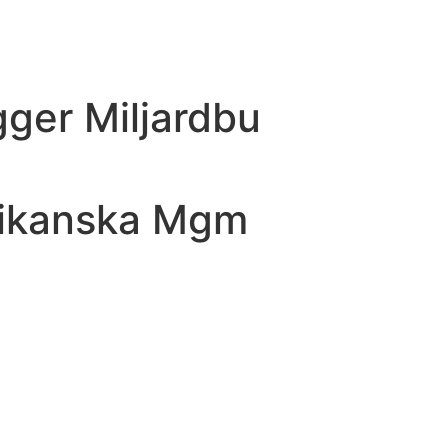
Contact Us
ger Miljardbu
rikanska Mgm