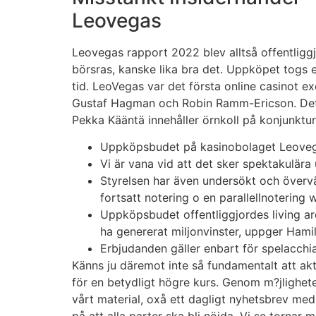
Leovegas
Leovegas rapport 2022 blev alltså offentliggj
börsras, kanske lika bra det. Uppköpet togs 
tid. LeoVegas var det första online casinot e
Gustaf Hagman och Robin Ramm-Ericson. Det ä
Pekka Kääntä innehåller örnkoll på konjunktur
Uppköpsbudet på kasinobolaget Leovega
Vi är vana vid att det sker spektakulär
Styrelsen har även undersökt och övervä
fortsatt notering o en parallellnotering
Uppköpsbudet offentliggjordes living ar
ha genererat miljonvinster, uppger Hamil
Erbjudanden gäller enbart för spelacchia
Känns ju däremot inte så fundamentalt att akt
för en betydligt högre kurs. Genom m?jlighete
vårt material, oxå ett dagligt nyhetsbrev medi