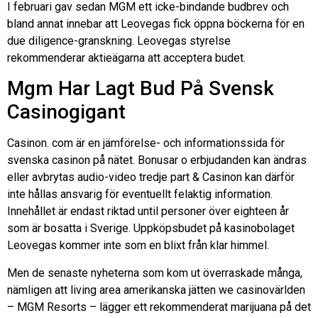
I februari gav sedan MGM ett icke-bindande budbrev och
bland annat innebar att Leovegas fick öppna böckerna för en
due diligence-granskning. Leovegas styrelse
rekommenderar aktieägarna att acceptera budet.
Mgm Har Lagt Bud På Svensk
Casinogigant
Casinon. com är en jämförelse- och informationssida för
svenska casinon på nätet. Bonusar o erbjudanden kan ändras
eller avbrytas audio-video tredje part & Casinon kan därför
inte hållas ansvarig för eventuellt felaktig information.
Innehållet är endast riktad until personer över eighteen år
som är bosatta i Sverige. Uppköpsbudet på kasinobolaget
Leovegas kommer inte som en blixt från klar himmel.
Men de senaste nyheterna som kom ut överraskade många,
nämligen att living area amerikanska jätten we casinovärlden
– MGM Resorts – lägger ett rekommenderat marijuana på det