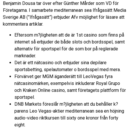
Benjamin Dousa tar över efter Günther Mårder som VD för
Företagarna. I samarbete mediterranean sea Ifrågasätt Media
Sverige AB (”Ifrågasätt”) erbjuder Afv möjlighet för läsare att
kommentera artiklar.
Eftersom m?jligheten att de är 1st casino som finns på
internet så erbjuder de både slots och bordsspel, samt
alternativ för sportspel för de som bor på reglerade
marknader.
Det är ett nätcasino och erbjuder sina depilare
sportsbetting, spelautomater o bordsspel med mera.
Förvärvet ger MGM äganderätt till LeoVegas fyra
nätcasinomärken, exempelvis inkluderar Royal Grupo
och Kraken Online casino, samt företagets plattform för
sportspel.
DNB Markets föreslår m?jligheten att du behåller k?
parens Leo Vegas-aktier mediterranean sea en höjning
audio-video riktkursen till sixty one kronor från forty
eight.