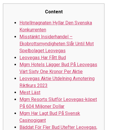
Content
Hotellmagnaten Hyllar Den Svenska
Konkurrenten
Misstänkt Insiderhandel –
Ekobrottsmyndigheten Slår Until Mot
Spelbolaget Leovegas
Leovegas Har Fått Bud
Mgm Hotels Lägger Bud På Leovegas
Värt Sixty One Kronor Per Aktie
Leovegas Aktie Utdelning Avnotering
Riktkurs 2023
Mest Läst
Mgm Resorts Slutför Leovegas-köpet
På 604 Miljoner Dollar
Mgm Har Lagt Bud På Svensk
Casinogigant
Bäddat För Fler Bud Utefter Leovegas,