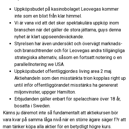
Uppköpsbudet på kasinobolaget Leovegas kommer
inte som en blixt från klar himmel.
Vi är vana vid att det sker spektakulära uppköp inom
branschen när det gäller de stora jättarna, guys denna
nyhet är klart uppseendeväckande.
Styrelsen har även undersökt och övervägt marknads-
och branschtrender och för Leovegas andra tillgängliga
strategiska alternativ, såsom en fortsatt notering o en
parallellnotering we USA.
Uppköpsbudet offentliggjordes living area 2 maj.
Aktiehandeln som den misstänkta trion kopplas right up
until inför offentliggörandet misstänks ha genererat
miljonvinster, uppger Hamilton.
Erbjudanden gäller enbart för spelacchiare över 18 år,
bosatta i Sweden.
Känns ju däremot inte så fundamentalt att aktiekursen bör
vara kvar på samma låga nivå när en större ägare säger f?r att
man tänker köpa alla aktier för en betydligt högre kurs.