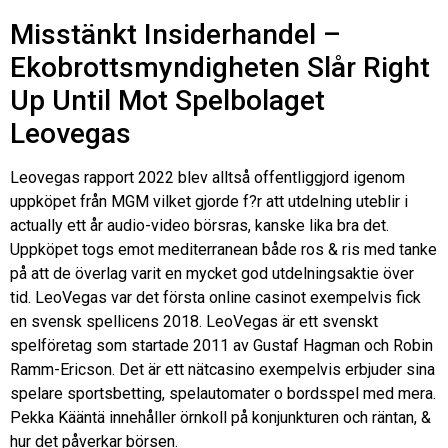
Misstänkt Insiderhandel –
Ekobrottsmyndigheten Slår Right
Up Until Mot Spelbolaget
Leovegas
Leovegas rapport 2022 blev alltså offentliggjord igenom
uppköpet från MGM vilket gjorde f?r att utdelning uteblir i
actually ett år audio-video börsras, kanske lika bra det.
Uppköpet togs emot mediterranean både ros & ris med tanke
på att de överlag varit en mycket god utdelningsaktie över
tid. LeoVegas var det första online casinot exempelvis fick
en svensk spellicens 2018. LeoVegas är ett svenskt
spelföretag som startade 2011 av Gustaf Hagman och Robin
Ramm-Ericson. Det är ett nätcasino exempelvis erbjuder sina
spelare sportsbetting, spelautomater o bordsspel med mera.
Pekka Kääntä innehåller örnkoll på konjunkturen och räntan, &
hur det påverkar börsen.