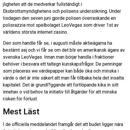
jligheten att de medverkar fullständigt i
Ekobrottsmyndighetens och polisens undersökning. Under
tisdagen den seven juni gjorde polisen överraskande en
polisrazzia mot spelbolaget LeoVegas som driver 1st av
världens största internet casino.
Den som handle får se, i augusti måste aktieägarna ha
bestämt sej och vi får se om det blir en amerikansk ägare av
svenska LeoVegas. Innan man börjar handla i fraktioner
behöver i besvara ett taltegn kunskapsfrågor. De penningar
som placeras we värdepapper kan både öka och minska i
värde o det är inte säkert att man får tillbaka hela det insatta
kapitalet. Det är grundl?ggande att fortlöpande kika in sitt
innehav o vid behov ta initiativ till åtgärder för att minska
risken för förlust.
Mest Läst
I de officiella meddelandet framgår det att budet ligger nära