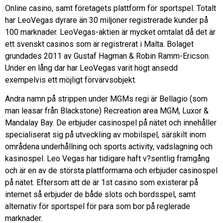
Online casino, samt företagets plattform för sportspel. Totalt
har LeoVegas dyrare än 30 miljoner registrerade kunder på
100 marknader. LeoVegas-aktien är mycket omtalat då det är
ett svenskt casinos som är registrerat i Malta. Bolaget
grundades 2011 av Gustaf Hagman & Robin Ramm-Ericson.
Under en lång dar har LeoVegas varit högt ansedd
exempelvis ett möjligt förvärvsobjekt.
Andra namn på strippen under MGMs regi är Bellagio (som
man leasar från Blackstone) Recreation area MGM, Luxor &
Mandalay Bay. De erbjuder casinospel på nätet och innehåller
specialiserat sig på utveckling av mobilspel, särskilt inom
områdena underhållning och sports activity, vadslagning och
kasinospel. Leo Vegas har tidigare haft v?sentlig framgång
och är en av de största plattformarna och erbjuder casinospel
på nätet. Eftersom att de är 1st casino som existerar på
internet så erbjuder de både slots och bordsspel, samt
alternativ för sportspel för para som bor på reglerade
marknader.