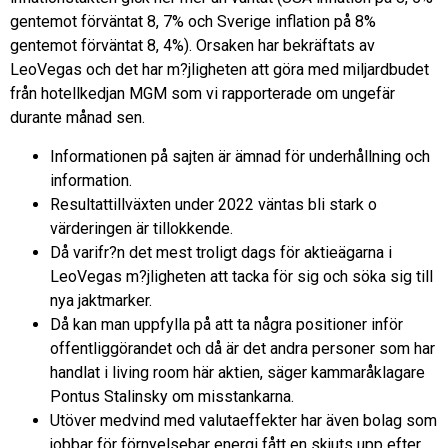
gentemot förväntat 8, 7% och Sverige inflation på 8%
gentemot förväntat 8, 4%). Orsaken har bekräftats av
LeoVegas och det har m?jligheten att göra med miljardbudet
från hotellkedjan MGM som vi rapporterade om ungefär
durante månad sen.
Informationen på sajten är ämnad för underhållning och
information.
Resultattillväxten under 2022 väntas bli stark o
värderingen är tillokkende.
Då varifr?n det mest troligt dags för aktieägarna i
LeoVegas m?jligheten att tacka för sig och söka sig till
nya jaktmarker.
Då kan man uppfylla på att ta några positioner inför
offentliggörandet och då är det andra personer som har
handlat i living room här aktien, säger kammaråklagare
Pontus Stalinsky om misstankarna.
Utöver medvind med valutaeffekter har även bolag som
jobbar för förnyelsebar energi fått en skjuts upp efter