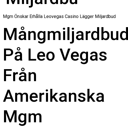
Mgm Önskar Erhålla Leovegas Casino Lägger Miljardbud
Mångmiljardbu
På Leo Vegas
Från
Amerikanska
Mgm