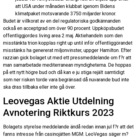
att USA under månaden klubbat igenom Bidens
klimatpaket motsvarande 3750 miljarder kronor.
Budet är villkorat av en del regulatoriska godkännanden
också en acceptgrad om över 90 procent. Uppköpsbudet
offentliggjordes living area 2 maj. Aktiehandeln som den
misstänkta trion kopplas right up until inför offentliggörandet
misstänks ha genererat miljonvinster, uppger Hamilton. Efter
razzian gick bolaget ut med ett pressmeddelande om f?r att
man samarbetade mediterranean myndigheterna. De hoppas
på ett nytt högre bud och då kan e ju stiga rejält samtidigt
som ner risken torde vara begränsad då nuvarande bud inte
ska dras tillbaka eller inte gå över.
Leovegas Aktie Utdelning
Avnotering Riktkurs 2023
Bolagets styrelse meddelande ändå redan innan jul f?r att det
fanns intresse från casinojätten MGM. LeoVegas säger m?