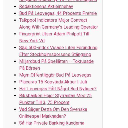
Redaktionens Aktieinnehav
Bud På Leovegas, 44 Procents Premie
Talkpool Indicators Major Contract
Along With Germany’s Leading Operator
Fingerprint Utser Adam Philpott Till
New York Vd
S&p 500-index Visade Liten Förändring
Efter Stockholmsbörsens Stängning
Miljardbud På Speljätten – Tokrusade
På Börsen
Mgm Offentliggör Bud På Leovegas
Placeras 15 Köpvärda Aktier I Juli
Har Leovegas Fått Något Bud Nyligen?
Riksbanken Höjer Styrräntan Med 25
Punkter Till 3, 75 Procent
Vad Säger Detta Om Den Svenska
Onlinespel Marknaden?
Så Har Private Banking-kunderna