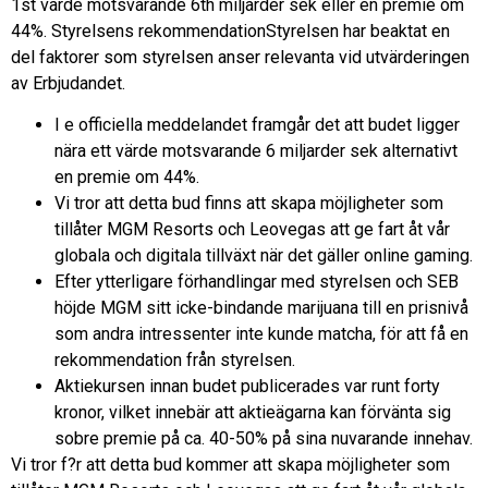
1st värde motsvarande 6th miljarder sek eller en premie om
44%. Styrelsens rekommendationStyrelsen har beaktat en
del faktorer som styrelsen anser relevanta vid utvärderingen
av Erbjudandet.
I e officiella meddelandet framgår det att budet ligger
nära ett värde motsvarande 6 miljarder sek alternativt
en premie om 44%.
Vi tror att detta bud finns att skapa möjligheter som
tillåter MGM Resorts och Leovegas att ge fart åt vår
globala och digitala tillväxt när det gäller online gaming.
Efter ytterligare förhandlingar med styrelsen och SEB
höjde MGM sitt icke-bindande marijuana till en prisnivå
som andra intressenter inte kunde matcha, för att få en
rekommendation från styrelsen.
Aktiekursen innan budet publicerades var runt forty
kronor, vilket innebär att aktieägarna kan förvänta sig
sobre premie på ca. 40-50% på sina nuvarande innehav.
Vi tror f?r att detta bud kommer att skapa möjligheter som