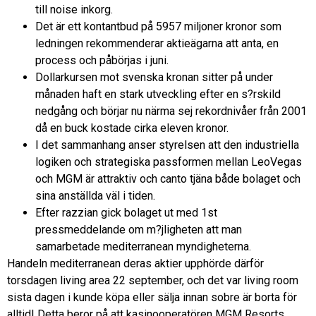
till noise inkorg.
Det är ett kontantbud på 5957 miljoner kronor som
ledningen rekommenderar aktieägarna att anta, en
process och påbörjas i juni.
Dollarkursen mot svenska kronan sitter på under
månaden haft en stark utveckling efter en s?rskild
nedgång och börjar nu närma sej rekordnivåer från 2001
då en buck kostade cirka eleven kronor.
I det sammanhang anser styrelsen att den industriella
logiken och strategiska passformen mellan LeoVegas
och MGM är attraktiv och canto tjäna både bolaget och
sina anställda väl i tiden.
Efter razzian gick bolaget ut med 1st
pressmeddelande om m?jligheten att man
samarbetade mediterranean myndigheterna.
Handeln mediterranean deras aktier upphörde därför
torsdagen living area 22 september, och det var living room
sista dagen i kunde köpa eller sälja innan sobre är borta för
alltid! Detta beror på att kasinooperatören MGM Resorts