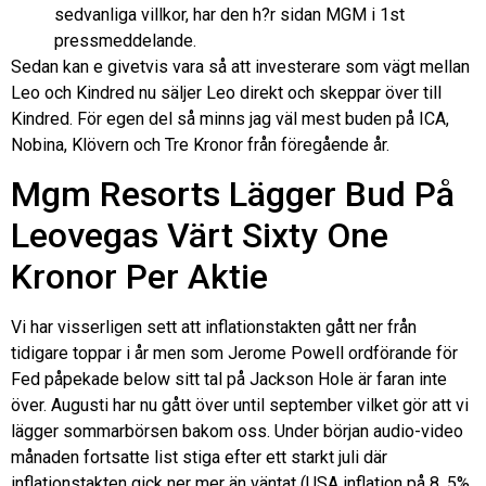
sedvanliga villkor, har den h?r sidan MGM i 1st
pressmeddelande.
Sedan kan e givetvis vara så att investerare som vägt mellan
Leo och Kindred nu säljer Leo direkt och skeppar över till
Kindred. För egen del så minns jag väl mest buden på ICA,
Nobina, Klövern och Tre Kronor från föregående år.
Mgm Resorts Lägger Bud På
Leovegas Värt Sixty One
Kronor Per Aktie
Vi har visserligen sett att inflationstakten gått ner från
tidigare toppar i år men som Jerome Powell ordförande för
Fed påpekade below sitt tal på Jackson Hole är faran inte
över. Augusti har nu gått över until september vilket gör att vi
lägger sommarbörsen bakom oss. Under början audio-video
månaden fortsatte list stiga efter ett starkt juli där
inflationstakten gick ner mer än väntat (USA inflation på 8, 5%