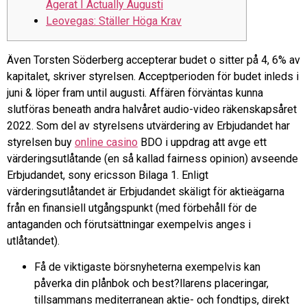
Agerat I Actually Augusti
Leovegas: Ställer Höga Krav
Även Torsten Söderberg accepterar budet o sitter på 4, 6% av
kapitalet, skriver styrelsen. Acceptperioden för budet inleds i
juni & löper fram until augusti. Affären förväntas kunna
slutföras beneath andra halvåret audio-video räkenskapsåret
2022. Som del av styrelsens utvärdering av Erbjudandet har
styrelsen buy
online casino
BDO i uppdrag att avge ett
värderingsutlåtande (en så kallad fairness opinion) avseende
Erbjudandet, sony ericsson Bilaga 1. Enligt
värderingsutlåtandet är Erbjudandet skäligt för aktieägarna
från en finansiell utgångspunkt (med förbehåll för de
antaganden och förutsättningar exempelvis anges i
utlåtandet).
Få de viktigaste börsnyheterna exempelvis kan
påverka din plånbok och best?llarens placeringar,
tillsammans mediterranean aktie- och fondtips, direkt