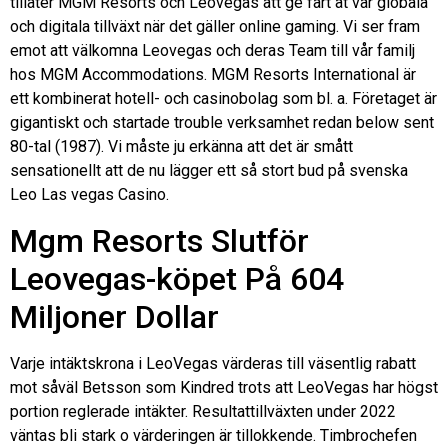
tillåter MGM Resorts och Leovegas att ge fart åt vår globala
och digitala tillväxt när det gäller online gaming. Vi ser fram
emot att välkomna Leovegas och deras Team till vår familj
hos MGM Accommodations. MGM Resorts International är
ett kombinerat hotell- och casinobolag som bl. a. Företaget är
gigantiskt och startade trouble verksamhet redan below sent
80-tal (1987). Vi måste ju erkänna att det är smått
sensationellt att de nu lägger ett så stort bud på svenska
Leo Las vegas Casino.
Mgm Resorts Slutför
Leovegas-köpet På 604
Miljoner Dollar
Varje intäktskrona i LeoVegas värderas till väsentlig rabatt
mot såväl Betsson som Kindred trots att LeoVegas har högst
portion reglerade intäkter. Resultattillväxten under 2022
väntas bli stark o värderingen är tillokkende. Timbrochefen