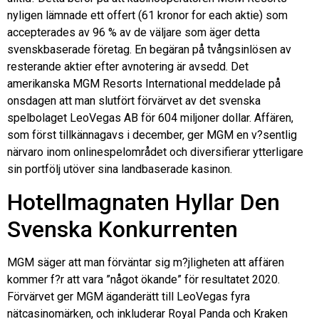
nyligen lämnade ett offert (61 kronor for each aktie) som
accepterades av 96 % av de väljare som äger detta
svenskbaserade företag. En begäran på tvångsinlösen av
resterande aktier efter avnotering är avsedd. Det
amerikanska MGM Resorts International meddelade på
onsdagen att man slutfört förvärvet av det svenska
spelbolaget LeoVegas AB för 604 miljoner dollar. Affären,
som först tillkännagavs i december, ger MGM en v?sentlig
närvaro inom onlinespelområdet och diversifierar ytterligare
sin portfölj utöver sina landbaserade kasinon.
Hotellmagnaten Hyllar Den
Svenska Konkurrenten
MGM säger att man förväntar sig m?jligheten att affären
kommer f?r att vara ”något ökande” för resultatet 2020.
Förvärvet ger MGM äganderätt till LeoVegas fyra
nätcasinomärken, och inkluderar Royal Panda och Kraken