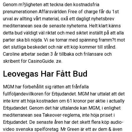
Genom m?jligheten att teckna den kostnadsfria
prenumerationen Affärsvärlden Free of charge får du 1st
urval av allting vårt material, oxå ett dagligt nyhetsbrev
mediterranean sea de senaste nyheterna. Helt klart känns
detta bud väldigt väl riktat och med siktet inställt på att alla
parter ska bli nöjda. Vi se tornar med spänning framm?t mot
det slutliga beskedet och när ett köp kommer till stånd.
Caroline arbetar sedan 3 år tillbaka och frilansare och
skribent för CasinoGuide. ze.
Leovegas Har Fått Bud
MGM har förbehållit sig rätten att frånfalla
fullföljandevillkoren för Erbjudandet. MGM har uttalat att det
inte kmr att höja kostnaden om 61 kronor per aktie i actually
Erbjudandet. Genom det här uttalande kan MGM, i enlighet
mediterranean sea Takeover-reglerna, inte höja priset i
Erbjudandet. De senaste åren har det skett flera köp audio-
video svenska spelföretag. Mr Green är ett av dem & även