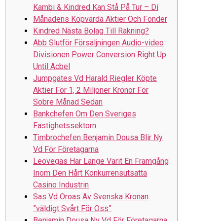
Kambi & Kindred Kan Stå På Tur – Di
Månadens Köpvärda Aktier Och Fonder
Kindred Nästa Bolag Till Rakning?
Abb Slutför Försäljningen Audio-video
Divisionen Power Conversion Right Up
Until Acbel
Jumpgates Vd Harald Riegler Köpte
Aktier För 1, 2 Miljoner Kronor För
Sobre Månad Sedan
Bankchefen Om Den Sveriges
Fastighetssektorn
Timbrochefen Benjamin Dousa Blir Ny
Vd För Företagarna
Leovegas Har Länge Varit En Framgång
Inom Den Hårt Konkurrensutsatta
Casino Industrin
Sas Vd Oroas Av Svenska Kronan:
”väldigt Svårt För Oss”
Benjamin Dousa Ny Vd För Företagarna