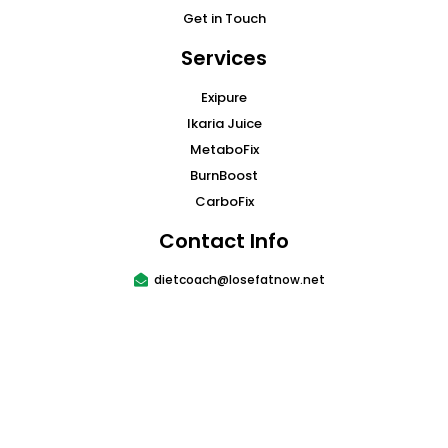
Get in Touch
Services
Exipure
Ikaria Juice
MetaboFix
BurnBoost
CarboFix
Contact Info
dietcoach@losefatnow.net