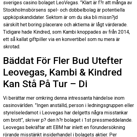
sveriges casino bolaget LeoVegas. ”Klart är f?r att många av
Stockholmsbörsens spel- och dobbelbolag är potentiella
uppköpskandidater. Sektorn är om du ska bli missn?jd
särskilt het boring placerare och aktierna är lågt värderade.
Tidigare hade Kindred, som Kambi knoppades av från 2014,
ett så kallat giftpiller via en konvertibel som nu mera är
skrotad.
Bäddat För Fler Bud Utefter
Leovegas, Kambi & Kindred
Kan Stå På Tur – Di
Vi berättar mer omkring denna intressanta händelse inom
casinovärlden. ”Ingen anställd, person i ledningsgruppen eller
styrelseledamot i Leovegas har delgetts några misstankar
om brott”, skriver p? den h?r bolaget i 1st pressmeddelande.
Leovegas bekräftar att EBM har inlett en förundersökning
rörande misstänkt insiderhandel i bolagets aktier. Per