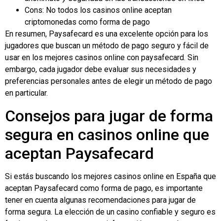
Cons: No todos los casinos online aceptan
criptomonedas como forma de pago
En resumen, Paysafecard es una excelente opción para los
jugadores que buscan un método de pago seguro y fácil de
usar en los mejores casinos online con paysafecard. Sin
embargo, cada jugador debe evaluar sus necesidades y
preferencias personales antes de elegir un método de pago
en particular.
Consejos para jugar de forma
segura en casinos online que
aceptan Paysafecard
Si estás buscando los mejores casinos online en España que
aceptan Paysafecard como forma de pago, es importante
tener en cuenta algunas recomendaciones para jugar de
forma segura. La elección de un casino confiable y seguro es