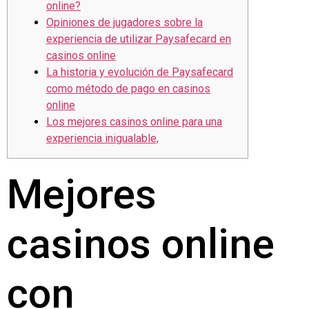
online?
Opiniones de jugadores sobre la
experiencia de utilizar Paysafecard en
casinos online
La historia y evolución de Paysafecard
como método de pago en casinos
online
Los mejores casinos online para una
experiencia inigualable,
Mejores
casinos online
con