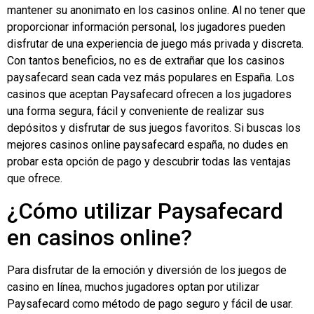
mantener su anonimato en los casinos online. Al no tener que
proporcionar información personal, los jugadores pueden
disfrutar de una experiencia de juego más privada y discreta.
Con tantos beneficios, no es de extrañar que los casinos
paysafecard sean cada vez más populares en España. Los
casinos que aceptan Paysafecard ofrecen a los jugadores
una forma segura, fácil y conveniente de realizar sus
depósitos y disfrutar de sus juegos favoritos. Si buscas los
mejores casinos online paysafecard españa, no dudes en
probar esta opción de pago y descubrir todas las ventajas
que ofrece.
¿Cómo utilizar Paysafecard
en casinos online?
Para disfrutar de la emoción y diversión de los juegos de
casino en línea, muchos jugadores optan por utilizar
Paysafecard como método de pago seguro y fácil de usar.