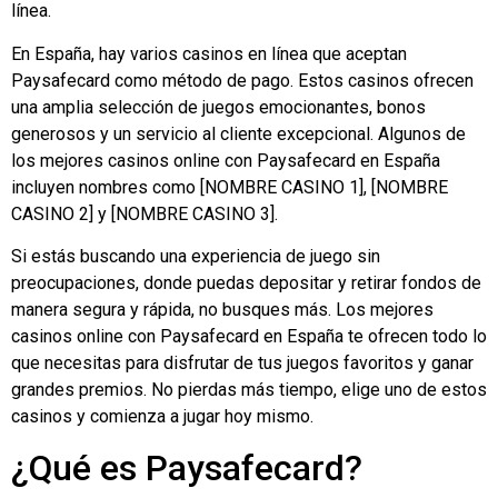
línea.
En España, hay varios casinos en línea que aceptan
Paysafecard como método de pago. Estos casinos ofrecen
una amplia selección de juegos emocionantes, bonos
generosos y un servicio al cliente excepcional. Algunos de
los mejores casinos online con Paysafecard en España
incluyen nombres como [NOMBRE CASINO 1], [NOMBRE
CASINO 2] y [NOMBRE CASINO 3].
Si estás buscando una experiencia de juego sin
preocupaciones, donde puedas depositar y retirar fondos de
manera segura y rápida, no busques más. Los mejores
casinos online con Paysafecard en España te ofrecen todo lo
que necesitas para disfrutar de tus juegos favoritos y ganar
grandes premios. No pierdas más tiempo, elige uno de estos
casinos y comienza a jugar hoy mismo.
¿Qué es Paysafecard?