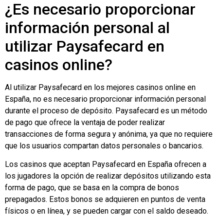
¿Es necesario proporcionar
información personal al
utilizar Paysafecard en
casinos online?
Al utilizar Paysafecard en los mejores casinos online en
España, no es necesario proporcionar información personal
durante el proceso de depósito. Paysafecard es un método
de pago que ofrece la ventaja de poder realizar
transacciones de forma segura y anónima, ya que no requiere
que los usuarios compartan datos personales o bancarios.
Los casinos que aceptan Paysafecard en España ofrecen a
los jugadores la opción de realizar depósitos utilizando esta
forma de pago, que se basa en la compra de bonos
prepagados. Estos bonos se adquieren en puntos de venta
físicos o en línea, y se pueden cargar con el saldo deseado.