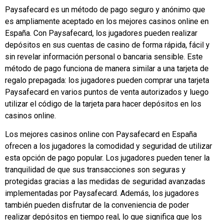
Paysafecard es un método de pago seguro y anónimo que
es ampliamente aceptado en los mejores casinos online en
España. Con Paysafecard, los jugadores pueden realizar
depósitos en sus cuentas de casino de forma rápida, fácil y
sin revelar información personal o bancaria sensible. Este
método de pago funciona de manera similar a una tarjeta de
regalo prepagada: los jugadores pueden comprar una tarjeta
Paysafecard en varios puntos de venta autorizados y luego
utilizar el código de la tarjeta para hacer depósitos en los
casinos online.
Los mejores casinos online con Paysafecard en España
ofrecen a los jugadores la comodidad y seguridad de utilizar
esta opción de pago popular. Los jugadores pueden tener la
tranquilidad de que sus transacciones son seguras y
protegidas gracias a las medidas de seguridad avanzadas
implementadas por Paysafecard. Además, los jugadores
también pueden disfrutar de la conveniencia de poder
realizar depósitos en tiempo real, lo que significa que los