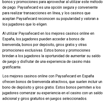
bonos y promociones para aprovechar al utilizar este método
de pago. Paysafecard es una opción segura y conveniente
para realizar transacciones en línea, y los casinos que
aceptan Paysafecard reconocen su popularidad y valoran a
los jugadores que lo eligen.
Al utilizar Paysafecard en los mejores casinos online en
España, los jugadores pueden acceder a bonos de
bienvenida, bonos por depósito, giros gratis y otras
promociones exclusivas. Estos bonos y promociones
brindan a los jugadores la oportunidad de aumentar su saldo
de juego y disfrutar de una experiencia de casino más
gratificante.
Los mejores casinos online con Paysafecard en España
ofrecen bonos de bienvenida atractivos, que suelen incluir un
bono de depósito y giros gratis. Estos bonos permiten a los
jugadores comenzar su experiencia en el casino con un saldo
adicional y giros gratuitos en juegos seleccionados.