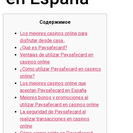
Содержимое
Los mejores casinos online para
disfrutar desde casa.,
¿Qué es Paysafecard?
Ventajas de utilizar Paysafecard en
casinos online
¿Cómo utilizar Paysafecard en casinos
online?
Los mejores casinos online que
aceptan Paysafecard en España
Mejores bonos y promociones al
utilizar Paysafecard en casinos online
La seguridad de Paysafecard al
realizar transacciones en casinos
online