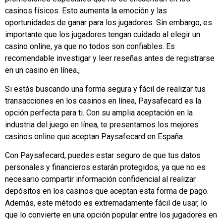
casinos físicos. Esto aumenta la emoción y las
oportunidades de ganar para los jugadores. Sin embargo, es
importante que los jugadores tengan cuidado al elegir un
casino online, ya que no todos son confiables. Es
recomendable investigar y leer reseñas antes de registrarse
en un casino en línea.,
Si estás buscando una forma segura y fácil de realizar tus
transacciones en los casinos en línea, Paysafecard es la
opción perfecta para ti. Con su amplia aceptación en la
industria del juego en línea, te presentamos los mejores
casinos online que aceptan Paysafecard en España.
Con Paysafecard, puedes estar seguro de que tus datos
personales y financieros estarán protegidos, ya que no es
necesario compartir información confidencial al realizar
depósitos en los casinos que aceptan esta forma de pago.
Además, este método es extremadamente fácil de usar, lo
que lo convierte en una opción popular entre los jugadores en