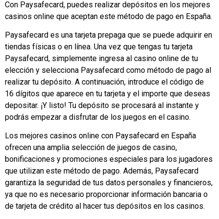
Con Paysafecard, puedes realizar depósitos en los mejores
casinos online que aceptan este método de pago en España.
Paysafecard es una tarjeta prepaga que se puede adquirir en
tiendas físicas o en línea. Una vez que tengas tu tarjeta
Paysafecard, simplemente ingresa al casino online de tu
elección y selecciona Paysafecard como método de pago al
realizar tu depósito. A continuación, introduce el código de
16 dígitos que aparece en tu tarjeta y el importe que deseas
depositar. ¡Y listo! Tu depósito se procesará al instante y
podrás empezar a disfrutar de los juegos en el casino.
Los mejores casinos online con Paysafecard en España
ofrecen una amplia selección de juegos de casino,
bonificaciones y promociones especiales para los jugadores
que utilizan este método de pago. Además, Paysafecard
garantiza la seguridad de tus datos personales y financieros,
ya que no es necesario proporcionar información bancaria o
de tarjeta de crédito al hacer tus depósitos en los casinos.