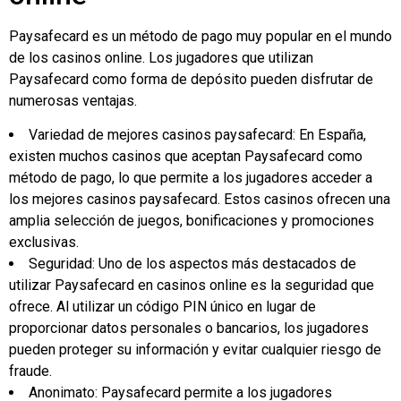
Paysafecard es un método de pago muy popular en el mundo
de los casinos online. Los jugadores que utilizan
Paysafecard como forma de depósito pueden disfrutar de
numerosas ventajas.
Variedad de mejores casinos paysafecard: En España,
existen muchos casinos que aceptan Paysafecard como
método de pago, lo que permite a los jugadores acceder a
los mejores casinos paysafecard. Estos casinos ofrecen una
amplia selección de juegos, bonificaciones y promociones
exclusivas.
Seguridad: Uno de los aspectos más destacados de
utilizar Paysafecard en casinos online es la seguridad que
ofrece. Al utilizar un código PIN único en lugar de
proporcionar datos personales o bancarios, los jugadores
pueden proteger su información y evitar cualquier riesgo de
fraude.
Anonimato: Paysafecard permite a los jugadores