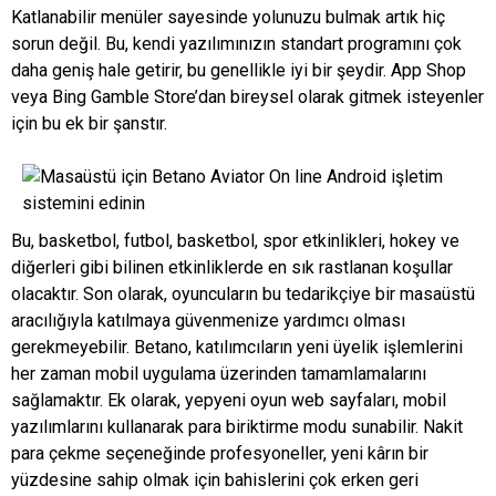
Katlanabilir menüler sayesinde yolunuzu bulmak artık hiç
sorun değil. Bu, kendi yazılımınızın standart programını çok
daha geniş hale getirir, bu genellikle iyi bir şeydir. App Shop
veya Bing Gamble Store’dan bireysel olarak gitmek isteyenler
için bu ek bir şanstır.
Bu, basketbol, ​​​​futbol, ​​​​basketbol, ​​​​spor etkinlikleri, hokey ve
diğerleri gibi bilinen etkinliklerde en sık rastlanan koşullar
olacaktır. Son olarak, oyuncuların bu tedarikçiye bir masaüstü
aracılığıyla katılmaya güvenmenize yardımcı olması
gerekmeyebilir. Betano, katılımcıların yeni üyelik işlemlerini
her zaman mobil uygulama üzerinden tamamlamalarını
sağlamaktır. Ek olarak, yepyeni oyun web sayfaları, mobil
yazılımlarını kullanarak para biriktirme modu sunabilir. Nakit
para çekme seçeneğinde profesyoneller, yeni kârın bir
yüzdesine sahip olmak için bahislerini çok erken geri