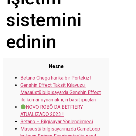
sistemini
edinin
Nesne
Betano Chega harika bir Portekiz!
Genshin Effect Taksit Kılavuzu:
Masaüstü bilgisayarda Genshin Effect
ile kumar oynamak için basit ipuçları
NOVO ROBÔ DA BETFIERY
ATUALIZADO 2023 !
Betano – Bilgisayar Yönlendirmesi
Masaüstü bilgisayarınızda GameLoop