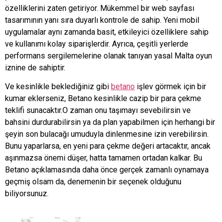
özelliklerini zaten getiriyor. Mükemmel bir web sayfası
tasarımının yanı sıra duyarlı kontrole de sahip. Yeni mobil
uygulamalar aynı zamanda basit, etkileyici özelliklere sahip
ve kullanımı kolay siparişlerdir. Ayrıca, çeşitli yerlerde
performans sergilemelerine olanak tanıyan yasal Malta oyun
iznine de sahiptir.
Ve kesinlikle beklediğiniz gibi
betano
işlev görmek için bir
kumar eklerseniz, Betano kesinlikle cazip bir para çekme
teklifi sunacaktır.O zaman onu taşımayı sevebilirsin ve
bahsini durdurabilirsin ya da plan yapabilmen için herhangi bir
şeyin son bulacağı umuduyla dinlenmesine izin verebilirsin.
Bunu yaparlarsa, en yeni para çekme değeri artacaktır, ancak
aşınmazsa önemi düşer, hatta tamamen ortadan kalkar. Bu
Betano açıklamasında daha önce gerçek zamanlı oynamaya
geçmiş olsam da, denemenin bir seçenek olduğunu
biliyorsunuz.