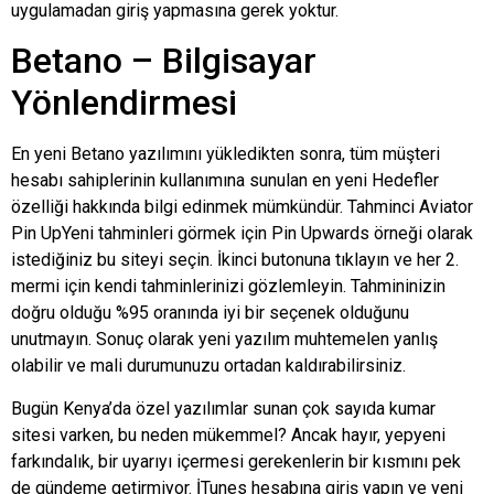
uygulamadan giriş yapmasına gerek yoktur.
Betano – Bilgisayar
Yönlendirmesi
En yeni Betano yazılımını yükledikten sonra, tüm müşteri
hesabı sahiplerinin kullanımına sunulan en yeni Hedefler
özelliği hakkında bilgi edinmek mümkündür. Tahminci Aviator
Pin UpYeni tahminleri görmek için Pin Upwards örneği olarak
istediğiniz bu siteyi seçin. İkinci butonuna tıklayın ve her 2.
mermi için kendi tahminlerinizi gözlemleyin. Tahmininizin
doğru olduğu %95 oranında iyi bir seçenek olduğunu
unutmayın. Sonuç olarak yeni yazılım muhtemelen yanlış
olabilir ve mali durumunuzu ortadan kaldırabilirsiniz.
Bugün Kenya’da özel yazılımlar sunan çok sayıda kumar
sitesi varken, bu neden mükemmel? Ancak hayır, yepyeni
farkındalık, bir uyarıyı içermesi gerekenlerin bir kısmını pek
de gündeme getirmiyor. İTunes hesabına giriş yapın ve yeni