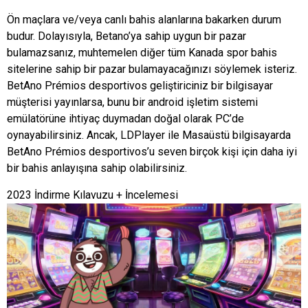
Ön maçlara ve/veya canlı bahis alanlarına bakarken durum
budur. Dolayısıyla, Betano’ya sahip uygun bir pazar
bulamazsanız, muhtemelen diğer tüm Kanada spor bahis
sitelerine sahip bir pazar bulamayacağınızı söylemek isteriz.
BetAno Prémios desportivos geliştiriciniz bir bilgisayar
müşterisi yayınlarsa, bunu bir android işletim sistemi
emülatörüne ihtiyaç duymadan doğal olarak PC’de
oynayabilirsiniz. Ancak, LDPlayer ile Masaüstü bilgisayarda
BetAno Prémios desportivos’u seven birçok kişi için daha iyi
bir bahis anlayışına sahip olabilirsiniz.
2023 İndirme Kılavuzu + İncelemesi