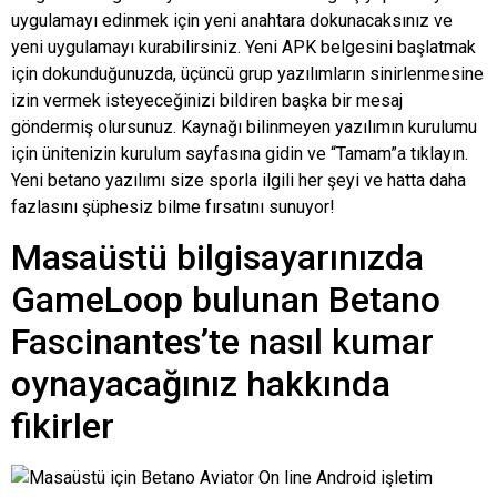
uygulamayı edinmek için yeni anahtara dokunacaksınız ve
yeni uygulamayı kurabilirsiniz. Yeni APK belgesini başlatmak
için dokunduğunuzda, üçüncü grup yazılımların sinirlenmesine
izin vermek isteyeceğinizi bildiren başka bir mesaj
göndermiş olursunuz. Kaynağı bilinmeyen yazılımın kurulumu
için ünitenizin kurulum sayfasına gidin ve “Tamam”a tıklayın.
Yeni betano yazılımı size sporla ilgili her şeyi ve hatta daha
fazlasını şüphesiz bilme fırsatını sunuyor!
Masaüstü bilgisayarınızda
GameLoop bulunan Betano
Fascinantes’te nasıl kumar
oynayacağınız hakkında
fikirler