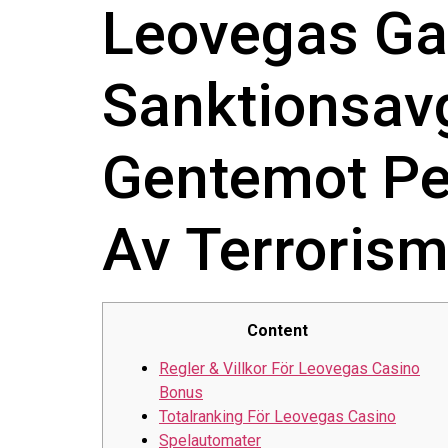
Leovegas Ga
Sanktionsavgi
Gentemot Pe
Av Terrorism
Content
Regler & Villkor För Leovegas Casino
Bonus
Totalranking För Leovegas Casino
Spelautomater