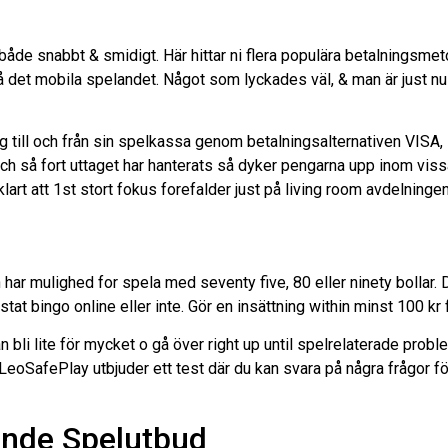
både snabbt & smidigt. Här hittar ni flera populära betalningsmet
 det mobila spelandet. Något som lyckades väl, & man är just nu
till och från sin spelkassa genom betalningsalternativen VISA, 
ch så fort uttaget har hanterats så dyker pengarna upp inom vis
art att 1st stort fokus forefalder just på living room avdelningen
n har mulighed for spela med seventy five, 80 eller ninety bolla
at bingo online eller inte. Gör en insättning within minst 100 kr fö
 bli lite för mycket o gå över right up until spelrelaterade prob
eoSafePlay utbjuder ett test där du kan svara på några frågor för a
nde Spelutbud