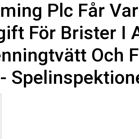
ming Plc Får Va
ft För Brister I 
nningtvätt Och F
- Spelinspektion