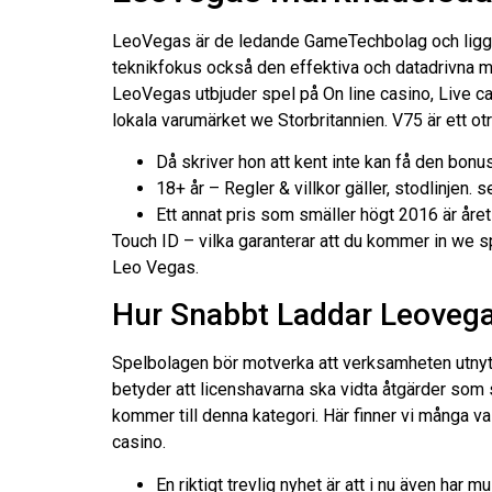
LeoVegas är de ledande GameTechbolag och ligger 
teknikfokus också den effektiva och datadrivna 
LeoVegas utbjuder spel på On line casino, Live c
lokala varumärket we Storbritannien. V75 är ett o
Då skriver hon att kent inte kan få den bonus
18+ år – Regler & villkor gäller, stodlinjen. 
Ett annat pris som smäller högt 2016 är åre
Touch ID – vilka garanterar att du kommer in we s
Leo Vegas.
Hur Snabbt Laddar Leoveg
Spelbolagen bör motverka att verksamheten utnyttjas
betyder att licenshavarna ska vidta åtgärder som st
kommer till denna kategori. Här finner vi många va
casino.
En riktigt trevlig nyhet är att i nu även har