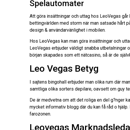
Spelautomater
Att göra insättningar och uttag hos LeoVegas går 
bettingvärlden med storm när man satsade hårt på
design & användarvänlighet i mobilen.
Hos LeoVegas kan man göra insättningar och uttag 
LeoVegas erbjuder väldigt snabba utbetalningar o
början skapades som ett nätcasino, så är de självkl
Leo Vegas Betyg
I sajtens bingohall erbjuder man olika rum där ma
samtliga olika sorters depilare, oavsett om guy test
De är medvetna om att det roliga en del g?nger kan
mycket informativ blogg där du kan få råd o hjälp. L
farozonen.
Leovegas Marknadsleda