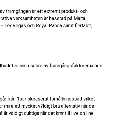
av framgången är ett extremt produkt- och
rativa verksamheten är baserad på Malta.
 – LeoVegas och Royal Panda samt flertalet,
lutbudet är ännu sobre av framgångsfaktorerna hos
år från 1st riskbaserat förhållningssätt vilket
r mire ett mycket v?ldigt bra alternativ när de
r väldigt duktiga när det kmr till live on line