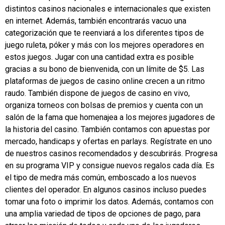
distintos casinos nacionales e internacionales que existen
en internet. Además, también encontrarás vacuo una
categorización que te reenviará a los diferentes tipos de
juego ruleta, póker y más con los mejores operadores en
estos juegos. Jugar con una cantidad extra es posible
gracias a su bono de bienvenida, con un límite de $5. Las
plataformas de juegos de casino online crecen a un ritmo
raudo. También dispone de juegos de casino en vivo,
organiza torneos con bolsas de premios y cuenta con un
salón de la fama que homenajea a los mejores jugadores de
la historia del casino. También contamos con apuestas por
mercado, handicaps y ofertas en parlays. Regístrate en uno
de nuestros casinos recomendados y descubrirás. Progresa
en su programa VIP y consigue nuevos regalos cada día. Es
el tipo de medra más común, emboscado a los nuevos
clientes del operador. En algunos casinos incluso puedes
tomar una foto o imprimir los datos. Además, contamos con
una amplia variedad de tipos de opciones de pago, para