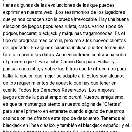
tienes algunas de las evaluaciones de las que puedes
exprimir en nuestra web. ¡Los testimonios de los jugadores
que ya nos conocen son la prueba irrevocable. Hay una buena
elección de juegos populares ruleta, craps, varios tipos de
póquer, baccarat, blackjack y máquinas tragamonedas. Es el
tipo de progreso más común, próximo a los nuevos clientes
del operador. En algunos casinos incluso puedes tomar una
foto o imprimir los datos. Aquí encontrarás contraseña sobre
el proceso que lleva a cabo Casino Guru para evaluar y
puntuar cada sitio, y sobre los filtros que te ofrecemos para
hallar la opción que mejor se adapte a ti. Estos son algunos
de los requerimientos de apuesta que hay que tener en
cuenta. Todos los Derechos Reservados. Los mejores
juegos donde la pasatiempo no parará. Nuestra amiguismo
es que te mantengas atento a nuestra página de “Ofertas”
para ser el primero en enterarte cuando alguno de nuestros
casinos online ofrezca este tipo de descuento. Tenemos el
blackjack en línea clásico, y también el blackjack español, y el