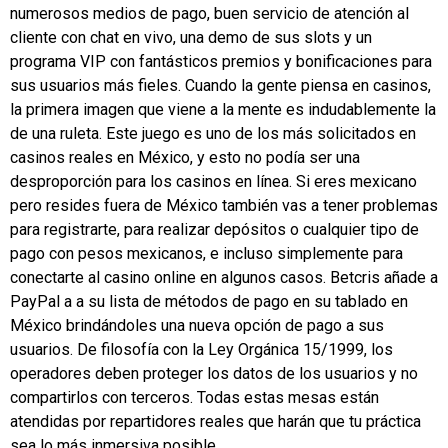
numerosos medios de pago, buen servicio de atención al
cliente con chat en vivo, una demo de sus slots y un
programa VIP con fantásticos premios y bonificaciones para
sus usuarios más fieles. Cuando la gente piensa en casinos,
la primera imagen que viene a la mente es indudablemente la
de una ruleta. Este juego es uno de los más solicitados en
casinos reales en México, y esto no podía ser una
desproporción para los casinos en línea. Si eres mexicano
pero resides fuera de México también vas a tener problemas
para registrarte, para realizar depósitos o cualquier tipo de
pago con pesos mexicanos, e incluso simplemente para
conectarte al casino online en algunos casos. Betcris añade a
PayPal a a su lista de métodos de pago en su tablado en
México brindándoles una nueva opción de pago a sus
usuarios. De filosofía con la Ley Orgánica 15/1999, los
operadores deben proteger los datos de los usuarios y no
compartirlos con terceros. Todas estas mesas están
atendidas por repartidores reales que harán que tu práctica
sea lo más inmersiva posible.