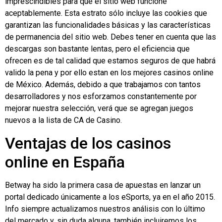
imprescindibles para que el sitio web funcione
aceptablemente. Esta estrato sólo incluye las cookies que
garantizan las funcionalidades básicas y las características
de permanencia del sitio web. Debes tener en cuenta que las
descargas son bastante lentas, pero el eficiencia que
ofrecen es de tal calidad que estamos seguros de que habrá
valido la pena y por ello estan en los mejores casinos online
de México. Además, debido a que trabajamos con tantos
desarrolladores y nos esforzamos constantemente por
mejorar nuestra selección, verá que se agregan juegos
nuevos a la lista de CA de Casino.
Ventajas de los casinos
online en España
Betway ha sido la primera casa de apuestas en lanzar un
portal dedicado únicamente a los eSports, ya en el año 2015.
Info siempre actualizamos nuestros análisis con lo último
del mercado y, sin duda alguna, también incluiremos los