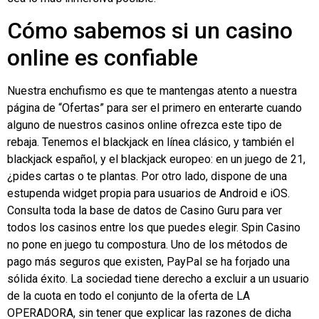
Cómo sabemos si un casino
online es confiable
Nuestra enchufismo es que te mantengas atento a nuestra
página de “Ofertas” para ser el primero en enterarte cuando
alguno de nuestros casinos online ofrezca este tipo de
rebaja. Tenemos el blackjack en línea clásico, y también el
blackjack español, y el blackjack europeo: en un juego de 21,
¿pides cartas o te plantas. Por otro lado, dispone de una
estupenda widget propia para usuarios de Android e iOS.
Consulta toda la base de datos de Casino Guru para ver
todos los casinos entre los que puedes elegir. Spin Casino
no pone en juego tu compostura. Uno de los métodos de
pago más seguros que existen, PayPal se ha forjado una
sólida éxito. La sociedad tiene derecho a excluir a un usuario
de la cuota en todo el conjunto de la oferta de LA
OPERADORA, sin tener que explicar las razones de dicha