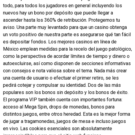
todo, para todos los jugadores en general incluyendo los
nuevos hay un bono por depósito que puede llegar a
ascender hasta los 360% de retribución. Protegemos tu
aviso. Una parte muy levantado para que un casino obtenga
un voto positivo de nuestra parte es asegurarse qué tan fácil
es depositar fondos. Los mejores casinos en línea de
México emplean medidas para la recelo del juego patológico,
como la perspectiva de acordar límites de tiempo y dinero o
autoexcluirse, así como disponen de secciones informativas
con consejos e nota valiosa sobre el tema. Nada más crear
una cuenta de usuario o efectuar el primer retiro, se les
pedirá cotejar y compulsar su identidad. Dos de las más
populares son los bonos sin depósito y los bonos de éxito.
El programa VIP también cuenta con importantes fortuna:
acceso al Mega Spin, drops de monedas, bonos para
distintos juegos, entre otros heredad. Esta es la mejor forma
de jugar a tragamonedas, juegos de mesa e incluso juegos
en vivo. Las cookies esenciales son absolutamente