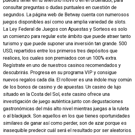
puedes tener en tu teléfono móvil o en el ordenador, para
consultar preguntas o dudas puntuales en cuestión de
segundos. La página web de Betway cuenta con numerosos
juegos disponibles así como una amplia variedad de slots.
La Ley Federal de Juegos con Apuestas y Sorteos es solo
un comienzo para regular este ámbito que puede atraer tanto
turismo y que puede suponer una inversión tan grande. 500
USD, repartidos entre los primeros tres depósitos que
realices, los cuales son premiados con un 100% extra.
Regístrate en uno de nuestros casinos recomendados y
descubrirás. Progresa en su programa VIP y consigue
nuevos regalos cada día. El rollover es una índole muy común
de los bonos de casino y de apuestas. Un casino de lujo
situado en la Costa del Sol, este casino ofrece una
investigación de juego auténtica junto con degustaciones
gastronómicas del más alto nivel mientras juegas a la ruleta
o al blackjack. Son aquellos en los que tienes oportunidades
similares de ganar así como perder, son de azar porque es
inasequible predecir cuál será el resultado por ser aleatorios.