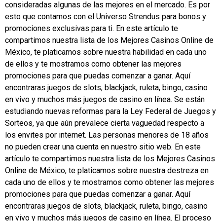
consideradas algunas de las mejores en el mercado. Es por
esto que contamos con el Universo Strendus para bonos y
promociones exclusivas para ti. En este artículo te
compartimos nuestra lista de los Mejores Casinos Online de
México, te platicamos sobre nuestra habilidad en cada uno
de ellos y te mostramos como obtener las mejores
promociones para que puedas comenzar a ganar. Aquí
encontraras juegos de slots, blackjack, ruleta, bingo, casino
en vivo y muchos más juegos de casino en línea. Se están
estudiando nuevas reformas para la Ley Federal de Juegos y
Sorteos, ya que aún prevalece cierta vaguedad respecto a
los envites por internet. Las personas menores de 18 años
no pueden crear una cuenta en nuestro sitio web. En este
artículo te compartimos nuestra lista de los Mejores Casinos
Online de México, te platicamos sobre nuestra destreza en
cada uno de ellos y te mostramos como obtener las mejores
promociones para que puedas comenzar a ganar. Aquí
encontraras juegos de slots, blackjack, ruleta, bingo, casino
en vivo y muchos más juegos de casino en línea. El proceso