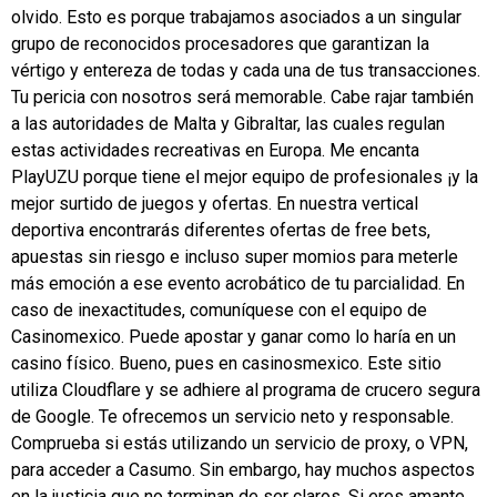
olvido. Esto es porque trabajamos asociados a un singular
grupo de reconocidos procesadores que garantizan la
vértigo y entereza de todas y cada una de tus transacciones.
Tu pericia con nosotros será memorable. Cabe rajar también
a las autoridades de Malta y Gibraltar, las cuales regulan
estas actividades recreativas en Europa. Me encanta
PlayUZU porque tiene el mejor equipo de profesionales ¡y la
mejor surtido de juegos y ofertas. En nuestra vertical
deportiva encontrarás diferentes ofertas de free bets,
apuestas sin riesgo e incluso super momios para meterle
más emoción a ese evento acrobático de tu parcialidad. En
caso de inexactitudes, comuníquese con el equipo de
Casinomexico. Puede apostar y ganar como lo haría en un
casino físico. Bueno, pues en casinosmexico. Este sitio
utiliza Cloudflare y se adhiere al programa de crucero segura
de Google. Te ofrecemos un servicio neto y responsable.
Comprueba si estás utilizando un servicio de proxy, o VPN,
para acceder a Casumo. Sin embargo, hay muchos aspectos
en la justicia que no terminan de ser claros. Si eres amante