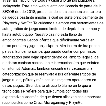
atraer las micción de todos y cada uno de los jugadores,
incluyendo. Este sitio web cuenta con licencia de parte de la
SEGOB desde 2018, presentando a los usuarios una cartera
de juegos bastante amplia, la cual se surte principalmente de
Playtech y NetEnt. Te cuidamos siempre con herramientas de
auto gestión de juego como límites de depósitos, tiempo y
hasta autobloqueo. Nuestro casino está lleno de
emocionantes juegos, ofertas que difícilmente verás en
otros portales y jugosos jackpots. México es de los pocos
países latinoamericanos que puede contar con permisos
autorizados para dejar operar dentro del ámbito legal a los
distintos casinos nacionales e internacionales que existen
en internet. Además, también encontrarás vacancia una
categorización que te reenviará a los diferentes tipos de
juego ruleta, póker y más con los mejores operadores en
estos juegos. Strendus te ofrece lo último en lo que a
tecnología se refiere para que cumpla con todas tus
expectativas, además de que tienen alianzas con empresas
reconocidas como Ortiz, Microgaming y PlaynGo,