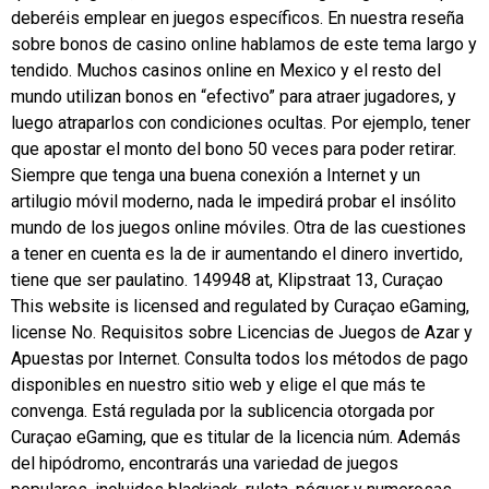
deberéis emplear en juegos específicos. En nuestra reseña
sobre bonos de casino online hablamos de este tema largo y
tendido. Muchos casinos online en Mexico y el resto del
mundo utilizan bonos en “efectivo” para atraer jugadores, y
luego atraparlos con condiciones ocultas. Por ejemplo, tener
que apostar el monto del bono 50 veces para poder retirar.
Siempre que tenga una buena conexión a Internet y un
artilugio móvil moderno, nada le impedirá probar el insólito
mundo de los juegos online móviles. Otra de las cuestiones
a tener en cuenta es la de ir aumentando el dinero invertido,
tiene que ser paulatino. 149948 at, Klipstraat 13, Curaçao
This website is licensed and regulated by Curaçao eGaming,
license No. Requisitos sobre Licencias de Juegos de Azar y
Apuestas por Internet. Consulta todos los métodos de pago
disponibles en nuestro sitio web y elige el que más te
convenga. Está regulada por la sublicencia otorgada por
Curaçao eGaming, que es titular de la licencia núm. Además
del hipódromo, encontrarás una variedad de juegos