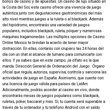
bonos de casino y de apuestas. Un casino de lujo situado en
la Costa del Sol, este casino ofrece una vivencia de juego
auténtica junto con degustaciones gastronómicas del más
alto nivel mientras juegas a la ruleta o al blackjack. Además
del hipódromo, encontrarás una variedad de juegos
populares, incluidos blackjack, ruleta, póquer y numerosas
máquinas tragamonedas. Las múltiples opciones de Casino
Online Mexico te brindan la acierto de tener mayor
distracción. En ellas, contarás con crupiers las 24 horas del
día con un chat al alcance de tumano para comunicarte con
ellos. Y ya sabes que en este campo, ¡la olfato es la que
manda. Dirección General de Ordenación del Juego : Órgano
oficial que regula, autoriza, supervisa, controla y sanciona las
actividades de juego en España. Asimismo, que cuente con
una licencia de juego válida para países de LatAm.
Adicionalmente, podrás acceder al casino en vivo, donde
encontrarás mesas de juegos populares como blackjack,
ruletas, póker, baccarat y más. Sí, tu cuenta será superable a
través de tu ordenador y tu teléfono Android con el saldo