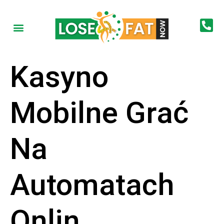
Kasyno
Mobilne Grać
Na
Automatach
Onlin