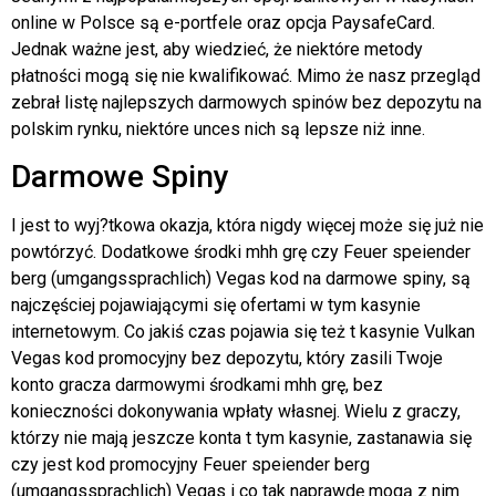
online w Polsce są e-portfele oraz opcja PaysafeCard.
Jednak ważne jest, aby wiedzieć, że niektóre metody
płatności mogą się nie kwalifikować. Mimo że nasz przegląd
zebrał listę najlepszych darmowych spinów bez depozytu na
polskim rynku, niektóre unces nich są lepsze niż inne.
Darmowe Spiny
I jest to wyj?tkowa okazja, która nigdy więcej może się już nie
powtórzyć. Dodatkowe środki mhh grę czy Feuer speiender
berg (umgangssprachlich) Vegas kod na darmowe spiny, są
najczęściej pojawiającymi się ofertami w tym kasynie
internetowym. Co jakiś czas pojawia się też t kasynie Vulkan
Vegas kod promocyjny bez depozytu, który zasili Twoje
konto gracza darmowymi środkami mhh grę, bez
konieczności dokonywania wpłaty własnej. Wielu z graczy,
którzy nie mają jeszcze konta t tym kasynie, zastanawia się
czy jest kod promocyjny Feuer speiender berg
(umgangssprachlich) Vegas i co tak naprawdę mogą z nim