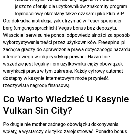
jeszcze oferuje dla użytkowników znakomity program
lojalnościowy określany także czasami jako klub VIP.
Oto dokładna instrukcja, yak otrzymać w Feuer speiender
berg (umgangssprachlich) Vegas bonus bez depozytu.
Własciciel serwisu nie ponosi odpowiedzialności za sposób
wykorzystywania treści przez użytkowników. Freespins. pl
zachęca graczy do sprawdzenia prawa dotyczącego hazardu
internetowego w ich jurysdykcji prawnej. Hazard nie
wszedzie jest legalny i em użytkowniku ciąży obowiązek
weryfikacji prawa w tym zakresie. Każdy cyfrowy automat
dostępny w kasynie internetowym może przynieść
rzeczywistą nagrodę finansową.
Co Warto Wiedzieć U Kasynie
Vulkan Sin City?
Po drugie nie mother żadnego obowiązku dokonywania
wpłaty, a wystarczy się tylko zarejestrować. Ponadto bonus