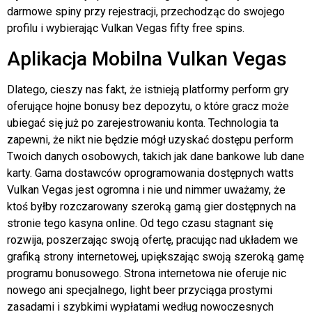
darmowe spiny przy rejestracji, przechodząc do swojego
profilu i wybierając Vulkan Vegas fifty free spins.
Aplikacja Mobilna Vulkan Vegas
Dlatego, cieszy nas fakt, że istnieją platformy perform gry
oferujące hojne bonusy bez depozytu, o które gracz może
ubiegać się już po zarejestrowaniu konta. Technologia ta
zapewni, że nikt nie będzie mógł uzyskać dostępu perform
Twoich danych osobowych, takich jak dane bankowe lub dane
karty. Gama dostawców oprogramowania dostępnych watts
Vulkan Vegas jest ogromna i nie und nimmer uważamy, że
ktoś byłby rozczarowany szeroką gamą gier dostępnych na
stronie tego kasyna online. Od tego czasu stagnant się
rozwija, poszerzając swoją ofertę, pracując nad układem we
grafiką strony internetowej, upiększając swoją szeroką gamę
programu bonusowego. Strona internetowa nie oferuje nic
nowego ani specjalnego, light beer przyciąga prostymi
zasadami i szybkimi wypłatami według nowoczesnych