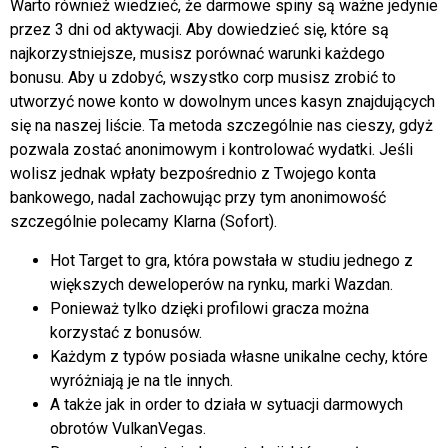
Warto również wiedzieć, że darmowe spiny są ważne jedynie
przez 3 dni od aktywacji. Aby dowiedzieć się, które są
najkorzystniejsze, musisz porównać warunki każdego
bonusu. Aby u zdobyć, wszystko corp musisz zrobić to
utworzyć nowe konto w dowolnym unces kasyn znajdujących
się na naszej liście. Ta metoda szczególnie nas cieszy, gdyż
pozwala zostać anonimowym i kontrolować wydatki. Jeśli
wolisz jednak wpłaty bezpośrednio z Twojego konta
bankowego, nadal zachowując przy tym anonimowość
szczególnie polecamy Klarna (Sofort).
Hot Target to gra, która powstała w studiu jednego z
większych deweloperów na rynku, marki Wazdan.
Ponieważ tylko dzięki profilowi gracza można
korzystać z bonusów.
Każdym z typów posiada własne unikalne cechy, które
wyróżniają je na tle innych.
A także jak in order to działa w sytuacji darmowych
obrotów VulkanVegas.