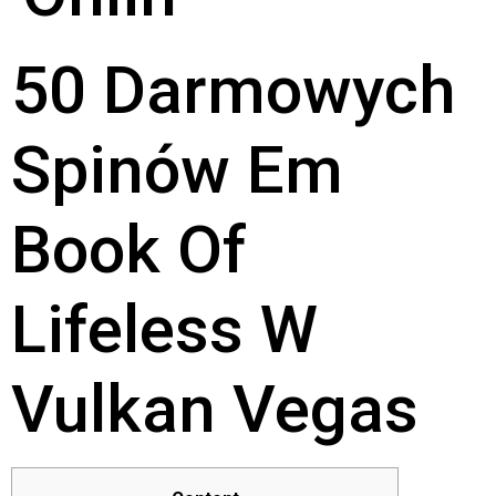
50 Darmowych
Spinów Em
Book Of
Lifeless W
Vulkan Vegas