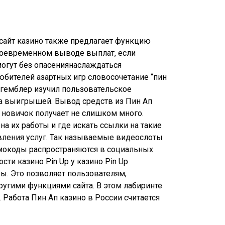
 сайт казино также предлагает функцию
своевременном выводе выплат, если
могут без опасениянаслаждаться
юбителей азартных игр словосочетание “пин
к гемблер изучил пользовательское
а выигрышей. Вывод средств из Пин Ап
те новичок получает не слишком много.
а их работы и где искать ссылки на такие
вления услуг. Так называемые видеослоты
омокоды распространяются в социальных
сти казино Pin Up у казино Pin Up
ры. Это позволяет пользователям,
ругими функциями сайта. В этом лабиринте
Работа Пин Ап казино в России считается