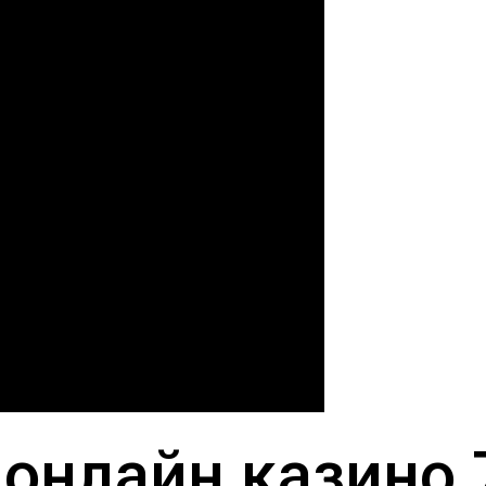
онлайн казино 