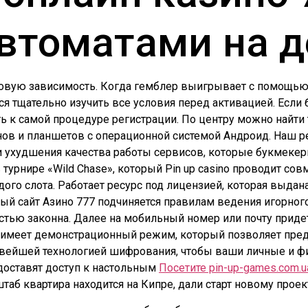
втоматами на д
ровую зависимость. Когда гемблер выигрывает с помощью
я тщательно изучить все условия перед активацией. Если 
 к самой процедуре регистрации. По центру можно найти т
ов и планшетов с операционной системой Андроид. Наш р
ли ухудшения качества работы сервисов, которые букмеке
турнире «Wild Chase», который Pin up casino проводит совм
ого слота. Работает ресурс под лицензией, которая выдан
ый сайт Азино 777 подчиняется правилам ведения игорног
остью законна. Далее на мобильный номер или почту прид
о имеет демонстрационный режим, который позволяет предв
вейшей технологией шифрования, чтобы ваши личные и ф
доставят доступ к настольным
Посетите pin-up-games.com.u
 штаб квартира находится на Кипре, дали старт новому проект