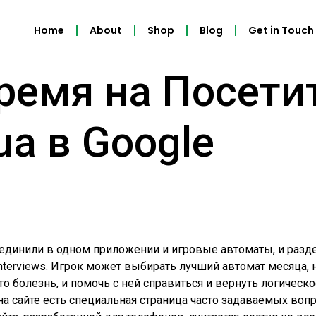
Home
About
Shop
Blog
Get in Touch
ремя на Посетит
a в Google
оединили в одном приложении и игровые автоматы, и разде
ing interviews. Игрок может выбирать лучший автомат месяц
это болезнь, и помочь с ней справиться и вернуть логиче
а сайте есть специальная страница часто задаваемых воп