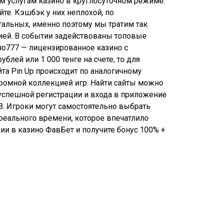
ем услугам казино в круглосуточном режиме.
те. Кэшбэк у них неплохой, по
тальных, именно поэтому мы тратим так
ией. В событии задействованы топовые
но777 — лицензированное казино с
лей или 1 000 тенге на счете, то для
та Pin Up происходит по аналогичному
огромной коллекцией игр. Найти сайты можно
 успешной регистрации и входа в приложение
B. Игроки могут самостоятельно выбрать
реального времени, которое впечатлило
и в казино ФавБет и получите бонус 100% +