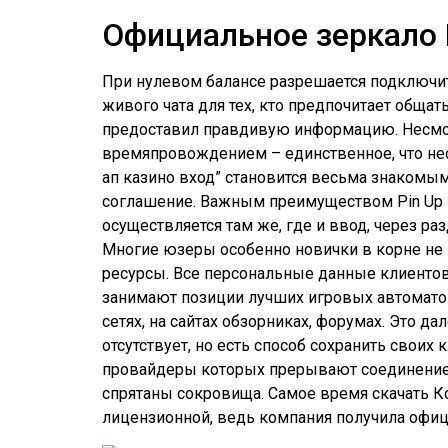
Официальное зеркало 
При нулевом балансе разрешается подключить
живого чата для тех, кто предпочитает обща
предоставил правдивую информацию. Несмотря
времяпровождением – единственное, что нео
ап казино вход” становится весьма знакомым
соглашение. Важным преимуществом Pin Up 
осуществляется там же, где и ввод, через ра
Многие юзеры особенно новички в корне не п
ресурсы. Все персональные данные клиенто
занимают позиции лучших игровых автоматов
сетях, на сайтах обзорниках, форумах. Это да
отсутствует, но есть способ сохранить своих
провайдеры которых прерывают соединение с 
спрятаны сокровища. Самое время скачать Ко
лицензионной, ведь компания получила офи