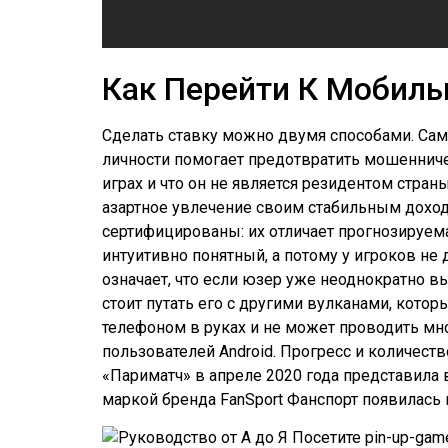
Как Перейти К Мобиль
Сделать ставку можно двумя способами. Са
личности помогает предотвратить мошенничес
играх и что он не является резидентом стран
азартное увлечение своим стабильным доход
сертифицированы: их отличает прогнозируемая
интуитивно понятный, а потому у игроков не 
означает, что если юзер уже неоднократно в
стоит путать его с другими вулканами, кот
телефоном в руках и не может проводить м
пользователей Android. Прогресс и количест
«Париматч» в апреле 2020 года представила 
маркой бренда FanSport Фанспорт появилась 