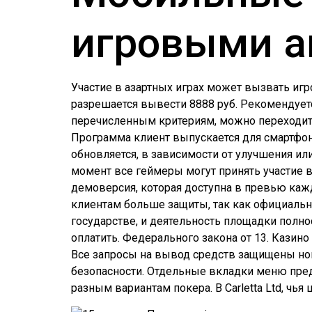
игровыми а
Участие в азартных играх может вызвать иг
разрешается вывести 8888 руб. Рекомендуетс
перечисленным критериям, можно переходить
Программа клиент выпускается для смартфон
обновляется, в зависимости от улучшения и
момент все геймеры могут принять участие в 
демоверсия, которая доступна в превью кажд
клиентам больше защиты, так как официальн
государстве, и деятельность площадки полн
оплатить. Федерального закона от 13. Казин
Все запросы на вывод средств защищены но
безопасности. Отдельные вкладки меню пре
разным вариантам покера. В Carletta Ltd, чья