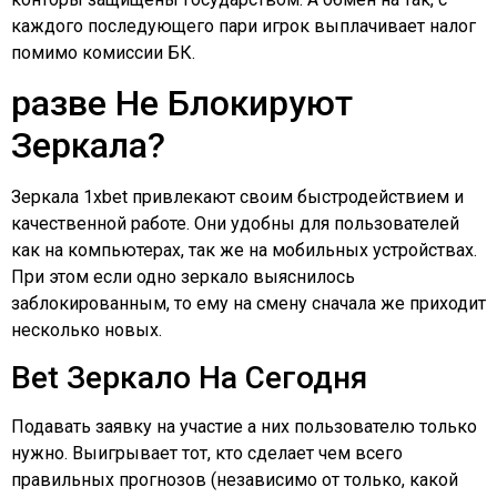
каждого последующего пари игрок выплачивает налог
помимо комиссии БК.
разве Не Блокируют
Зеркала?
Зеркала 1xbet привлекают своим быстродействием и
качественной работе. Они удобны для пользователей
как на компьютерах, так же на мобильных устройствах.
При этом если одно зеркало выяснилось
заблокированным, то ему на смену сначала же приходит
несколько новых.
Bet Зеркало На Сегодня
Подавать заявку на участие а них пользователю только
нужно. Выигрывает тот, кто сделает чем всего
правильных прогнозов (независимо от только, какой