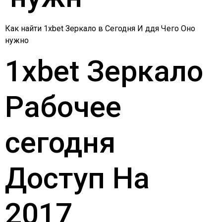
Как найти 1xbet Зеркало в Сегодня И ддя Чего Оно
нужно
1xbet Зеркало
Рабочее
сегодня
Доступ На
2017