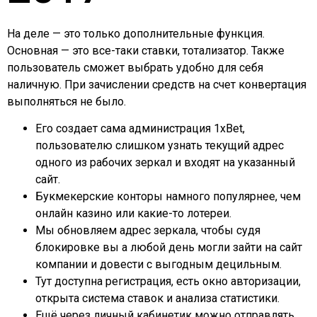
На деле — это только дополнительные функция.
Основная — это все-таки ставки, тотализатор. Также
пользователь сможет выбрать удобно для себя
наличную. При зачислении средств на счет конвертация
выполняться не было.
Его создает сама администрация 1xBet,
пользователю слишком узнать текущий адрес
одного из рабочих зеркал и входят на указанный
сайт.
Букмекерские конторы намного популярнее, чем
онлайн казино или какие-то лотереи.
Мы обновляем адрес зеркала, чтобы судя
блокировке вы а любой день могли зайти на сайт
компании и довести с выгодным децильным.
Тут доступна регистрация, есть окно авторизации,
открыта система ставок и анализа статистики.
Ещё через личный кабинетик можно отправлять