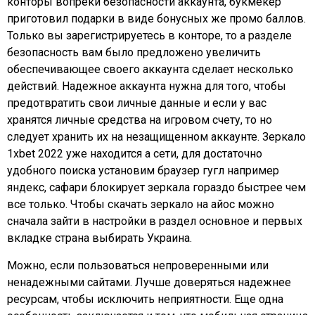
конторы вопреки безопасности аккаунта, букмекер
приготовил подарки в виде бонусных же промо баллов.
Только вы зарегистрируетесь в конторе, то а разделе
безопасность вам было предложено увеличить
обеспечивающее своего аккаунта сделает несколько
действий. Надежное аккаунта нужна для того, чтобы
предотвратить свои личные данные и если у вас
хранятся личные средства на игровом счету, то но
следует хранить их на незащищенном аккаунте. Зеркало
1xbet 2022 уже находится а сети, для достаточно
удобного поиска установим браузер гугл например
яндекс, сафари блокирует зеркала гораздо быстрее чем
все только. Чтобы скачать зеркало на айос можно
сначала зайти в настройки в раздел основное и первых
вкладке страна выбирать Украина.
Можно, если пользоваться непроверенными или
ненадежными сайтами. Лучше доверяться надежнее
ресурсам, чтобы исключить неприятности. Еще одна