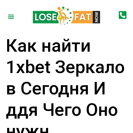
Как найти
1xbet Зеркало
в Сегодня И
ддя Чего Оно
нужн