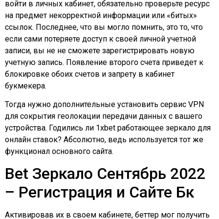
войти в личных кабинет, обязательно проверьте ресурс
на предмет некорректной информации или «битых»
ссылок. Последнее, что вы могло помнить, это то, что
если сами потеряете доступ к своей личной учетной
записи, вы не не сможете зарегистрировать новую
учетную запись. Появление второго счета приведет к
блокировке обоих счетов и запрету в кабинет
букмекера.
Тогда нужно дополнительные установить сервис VPN
для сокрытия геолокации передачи данных с вашего
устройства. Годились ли 1xbet работающее зеркало для
онлайн ставок? Абсолютно, ведь используется тот же
функционал основного сайта.
Bet Зеркало Сентябрь 2022
– Регистрация и Сайте Бк
Активировав их в своем кабинете, беттер мог получить