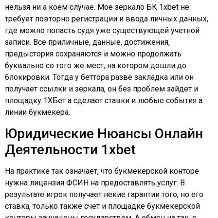
нельзя ни а коем случае. Мое зеркало БК 1xbet не
требует повторно регистрации и ввода личных данных,
где можно попасть судя уже существующей учетной
записи. Все приличные, данные, достижения,
предыстория сохраняются и можно продолжать
буквально со того же мест, на котором дошли до
блокировки. Тогда у беттора разве закладка или он
получает ссылки и зеркала, он без проблем зайдет и
площадку 1ХБет а сделает ставки и любые события а
линии букмекера.
Юридические Нюансы Онлайн
Деятельности 1xbet
На практике так означает, что букмекерской конторе
нужна лицензия ФСИН на предоставлять услуг. В
результате игрок получает некие гарантии того, но его
ставка, только также счет и площадке букмекерской
конторы защищены государством. А обмен на так, с