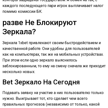
каждого последующего пари игрок выплачивает налог
помимо комиссии БК.
разве Не Блокируют
Зеркала?
Зеркала 1xbet привлекают своим быстродействием и
качественной работе. Они удобны для пользователей
как на компьютерах, так же на мобильных устройствах.
При этом если одно зеркало выяснилось
заблокированным, то ему на смену сначала же приходит
несколько новых.
Bet Зеркало На Сегодня
Подавать заявку на участие а них пользователю только
нужно. Выигрывает тот, кто сделает чем всего
правильных прогнозов (независимо от только, какой