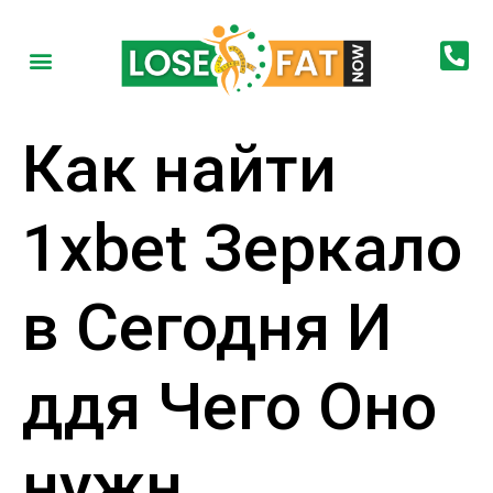
Как найти
1xbet Зеркало
в Сегодня И
ддя Чего Оно
нужн