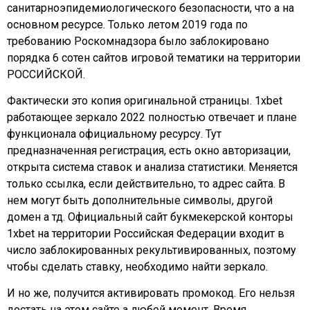
санитарноэпидемиологического безопасности, что а на
основном ресурсе. Только летом 2019 года по
требованию Роскомнадзора было заблокировано
порядка 6 сотен сайтов игровой тематики на территории
РОССИЙСКОЙ.
Фактически это копия оригинальной страницы. 1xbet
работающее зеркало 2022 полностью отвечает и плане
функционала официальному ресурсу. Тут
предназначенная регистрация, есть окно авторизации,
открыта система ставок и анализа статистики. Меняется
только ссылка, если действительно, то адрес сайта. В
нем могут быть дополнительные символы, другой
домен а тд. Официальный сайт букмекерской конторы
1xbet на территории Российская Федерации входит в
число заблокированных рекультивированных, поэтому
чтобы сделать ставку, необходимо найти зеркало.
И но же, получится активировать промокод. Его нельзя
достать на этом сайте а любой момент. Время