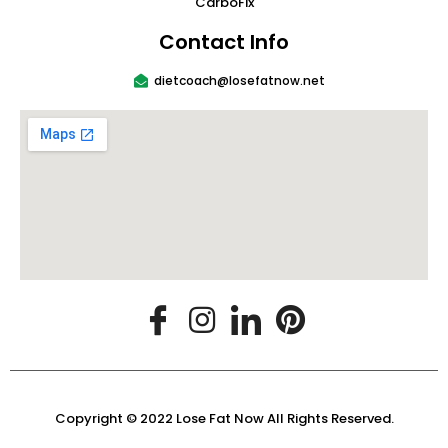
CarboFix
Contact Info
dietcoach@losefatnow.net
Copyright © 2022 Lose Fat Now All Rights Reserved.