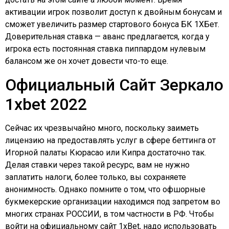
активации игрок позволит доступ к двойным бонусам и
сможет увеличить размер стартового бонуса БК 1ХБет.
Доверительная ставка — аванс предлагается, когда у
игрока есть постоянная ставка пиппардом нулевым
балансом же он хочет довести что-то еще.
Официальный Сайт Зеркало
1xbet 2022
Сейчас их чрезвычайно много, поскольку заиметь
лицензию на предоставлять услуг в сфере беттинга от
Игорной палаты Кюрасао или Кипра достаточно так.
Делая ставки через такой ресурс, вам не нужно
заплатить налоги, более только, вы сохраняете
анонимность. Однако помните о том, что офшорные
букмекерские организации находимся под запретом во
многих странах РОССИИ, в том частности в РФ. Чтобы
войти на официальному сайт 1xBet, надо использовать