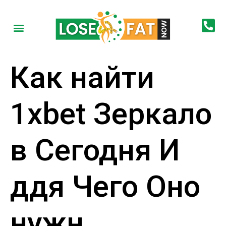
Как найти
1xbet Зеркало
в Сегодня И
ддя Чего Оно
нужн