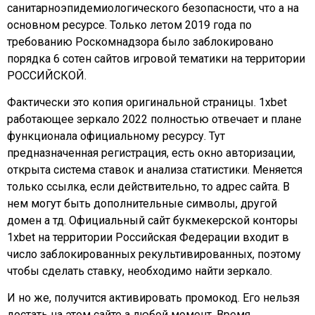
санитарноэпидемиологического безопасности, что а на
основном ресурсе. Только летом 2019 года по
требованию Роскомнадзора было заблокировано
порядка 6 сотен сайтов игровой тематики на территории
РОССИЙСКОЙ.
Фактически это копия оригинальной страницы. 1xbet
работающее зеркало 2022 полностью отвечает и плане
функционала официальному ресурсу. Тут
предназначенная регистрация, есть окно авторизации,
открыта система ставок и анализа статистики. Меняется
только ссылка, если действительно, то адрес сайта. В
нем могут быть дополнительные символы, другой
домен а тд. Официальный сайт букмекерской конторы
1xbet на территории Российская Федерации входит в
число заблокированных рекультивированных, поэтому
чтобы сделать ставку, необходимо найти зеркало.
И но же, получится активировать промокод. Его нельзя
достать на этом сайте а любой момент. Время