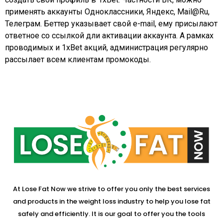
применять аккаунты Одноклассники, Яндекс, Mail@Ru,
Телеграм. Беттер указывает свой e-mail, ему присылают
ответное со ссылкой дли активации аккаунта. А рамках
проводимых и 1xBet акций, администрация регулярно
рассылает всем клиентам промокоды.
At Lose Fat Now we strive to offer you only the best services
and products in the weight loss industry to help you lose fat
safely and efficiently. It is our goal to offer you the tools