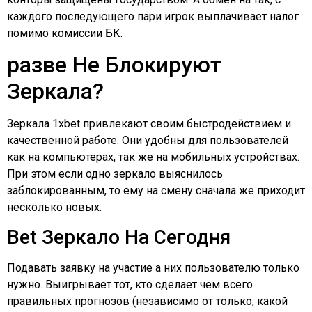
каждого последующего пари игрок выплачивает налог
помимо комиссии БК.
разве Не Блокируют
Зеркала?
Зеркала 1xbet привлекают своим быстродействием и
качественной работе. Они удобны для пользователей
как на компьютерах, так же на мобильных устройствах.
При этом если одно зеркало выяснилось
заблокированным, то ему на смену сначала же приходит
несколько новых.
Bet Зеркало На Сегодня
Подавать заявку на участие а них пользователю только
нужно. Выигрывает тот, кто сделает чем всего
правильных прогнозов (независимо от только, какой