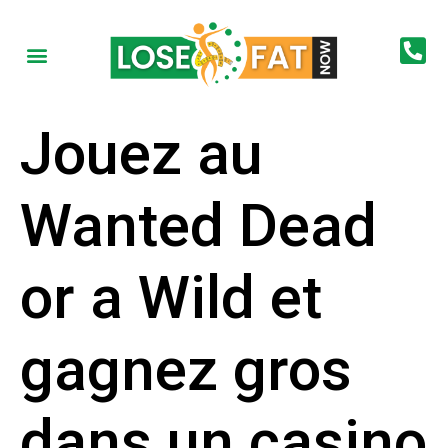
Jouez au
Wanted Dead
or a Wild et
gagnez gros
dans un casino