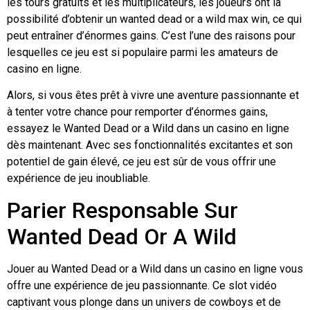
les tours gratuits et les multiplicateurs, les joueurs ont la
possibilité d’obtenir un wanted dead or a wild max win, ce qui
peut entraîner d’énormes gains. C’est l’une des raisons pour
lesquelles ce jeu est si populaire parmi les amateurs de
casino en ligne.
Alors, si vous êtes prêt à vivre une aventure passionnante et
à tenter votre chance pour remporter d’énormes gains,
essayez le Wanted Dead or a Wild dans un casino en ligne
dès maintenant. Avec ses fonctionnalités excitantes et son
potentiel de gain élevé, ce jeu est sûr de vous offrir une
expérience de jeu inoubliable.
Parier Responsable Sur
Wanted Dead Or A Wild
Jouer au Wanted Dead or a Wild dans un casino en ligne vous
offre une expérience de jeu passionnante. Ce slot vidéo
captivant vous plonge dans un univers de cowboys et de