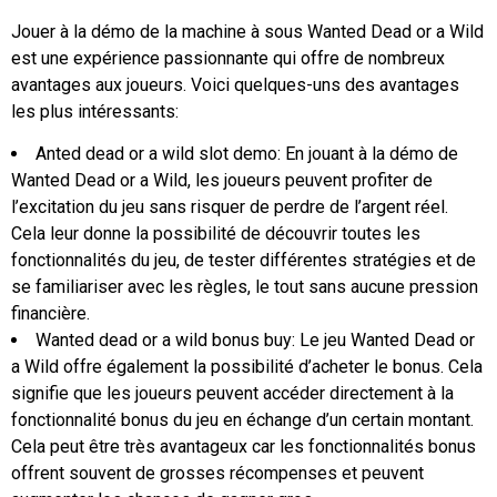
Jouer à la démo de la machine à sous Wanted Dead or a Wild
est une expérience passionnante qui offre de nombreux
avantages aux joueurs. Voici quelques-uns des avantages
les plus intéressants:
Anted dead or a wild slot demo: En jouant à la démo de
Wanted Dead or a Wild, les joueurs peuvent profiter de
l’excitation du jeu sans risquer de perdre de l’argent réel.
Cela leur donne la possibilité de découvrir toutes les
fonctionnalités du jeu, de tester différentes stratégies et de
se familiariser avec les règles, le tout sans aucune pression
financière.
Wanted dead or a wild bonus buy: Le jeu Wanted Dead or
a Wild offre également la possibilité d’acheter le bonus. Cela
signifie que les joueurs peuvent accéder directement à la
fonctionnalité bonus du jeu en échange d’un certain montant.
Cela peut être très avantageux car les fonctionnalités bonus
offrent souvent de grosses récompenses et peuvent