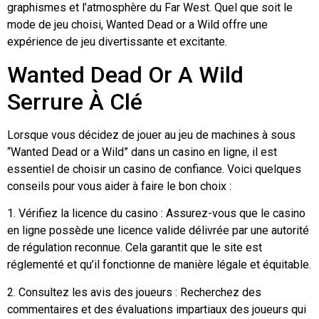
graphismes et l’atmosphère du Far West. Quel que soit le
mode de jeu choisi, Wanted Dead or a Wild offre une
expérience de jeu divertissante et excitante.
Wanted Dead Or A Wild
Serrure À Clé
Lorsque vous décidez de jouer au jeu de machines à sous
“Wanted Dead or a Wild” dans un casino en ligne, il est
essentiel de choisir un casino de confiance. Voici quelques
conseils pour vous aider à faire le bon choix :
1. Vérifiez la licence du casino : Assurez-vous que le casino
en ligne possède une licence valide délivrée par une autorité
de régulation reconnue. Cela garantit que le site est
réglementé et qu’il fonctionne de manière légale et équitable.
2. Consultez les avis des joueurs : Recherchez des
commentaires et des évaluations impartiaux des joueurs qui