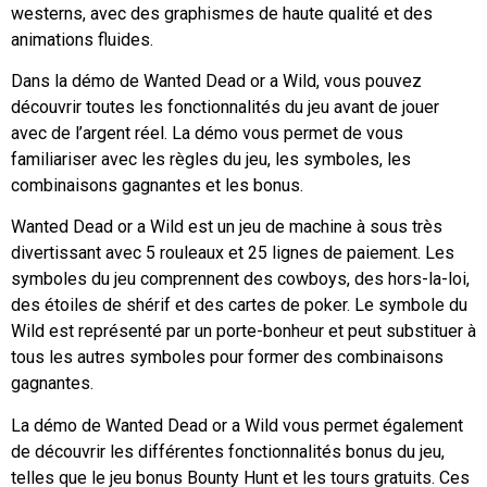
westerns, avec des graphismes de haute qualité et des
animations fluides.
Dans la démo de Wanted Dead or a Wild, vous pouvez
découvrir toutes les fonctionnalités du jeu avant de jouer
avec de l’argent réel. La démo vous permet de vous
familiariser avec les règles du jeu, les symboles, les
combinaisons gagnantes et les bonus.
Wanted Dead or a Wild est un jeu de machine à sous très
divertissant avec 5 rouleaux et 25 lignes de paiement. Les
symboles du jeu comprennent des cowboys, des hors-la-loi,
des étoiles de shérif et des cartes de poker. Le symbole du
Wild est représenté par un porte-bonheur et peut substituer à
tous les autres symboles pour former des combinaisons
gagnantes.
La démo de Wanted Dead or a Wild vous permet également
de découvrir les différentes fonctionnalités bonus du jeu,
telles que le jeu bonus Bounty Hunt et les tours gratuits. Ces