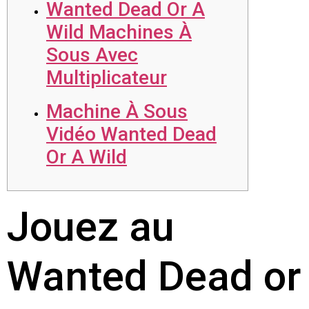
Wanted Dead Or A
Wild Machines À
Sous Avec
Multiplicateur
Machine À Sous
Vidéo Wanted Dead
Or A Wild
Jouez au
Wanted Dead or