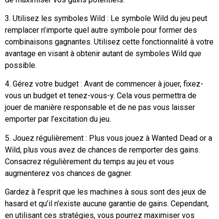
3. Utilisez les symboles Wild : Le symbole Wild du jeu peut
remplacer n’importe quel autre symbole pour former des
combinaisons gagnantes. Utilisez cette fonctionnalité à votre
avantage en visant à obtenir autant de symboles Wild que
possible.
4. Gérez votre budget : Avant de commencer à jouer, fixez-
vous un budget et tenez-vous-y. Cela vous permettra de
jouer de manière responsable et de ne pas vous laisser
emporter par l’excitation du jeu.
5. Jouez régulièrement : Plus vous jouez à Wanted Dead or a
Wild, plus vous avez de chances de remporter des gains.
Consacrez régulièrement du temps au jeu et vous
augmenterez vos chances de gagner.
Gardez à l’esprit que les machines à sous sont des jeux de
hasard et qu’il n’existe aucune garantie de gains. Cependant,
en utilisant ces stratégies, vous pourrez maximiser vos