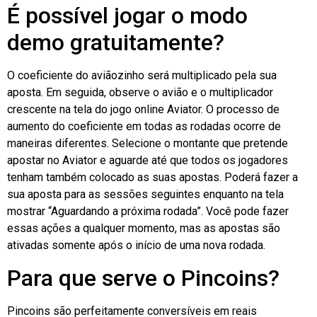
É possível jogar o modo
demo gratuitamente?
O coeficiente do aviãozinho será multiplicado pela sua
aposta. Em seguida, observe o avião e o multiplicador
crescente na tela do jogo online Aviator. O processo de
aumento do coeficiente em todas as rodadas ocorre de
maneiras diferentes. Selecione o montante que pretende
apostar no Aviator e aguarde até que todos os jogadores
tenham também colocado as suas apostas. Poderá fazer a
sua aposta para as sessões seguintes enquanto na tela
mostrar “Aguardando a próxima rodada”. Você pode fazer
essas ações a qualquer momento, mas as apostas são
ativadas somente após o início de uma nova rodada.
Para que serve o Pincoins?
Pincoins são perfeitamente conversíveis em reais