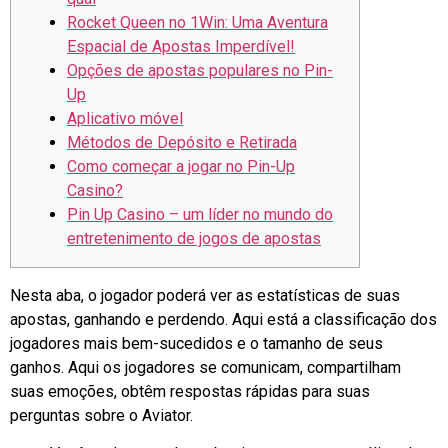
Rocket Queen no 1Win: Uma Aventura
Espacial de Apostas Imperdível!
Opções de apostas populares no Pin-
Up
Aplicativo móvel
Métodos de Depósito e Retirada
Como começar a jogar no Pin-Up
Casino?
Pin Up Casino – um líder no mundo do
entretenimento de jogos de apostas
Nesta aba, o jogador poderá ver as estatísticas de suas
apostas, ganhando e perdendo. Aqui está a classificação dos
jogadores mais bem-sucedidos e o tamanho de seus
ganhos. Aqui os jogadores se comunicam, compartilham
suas emoções, obtêm respostas rápidas para suas
perguntas sobre o Aviator.