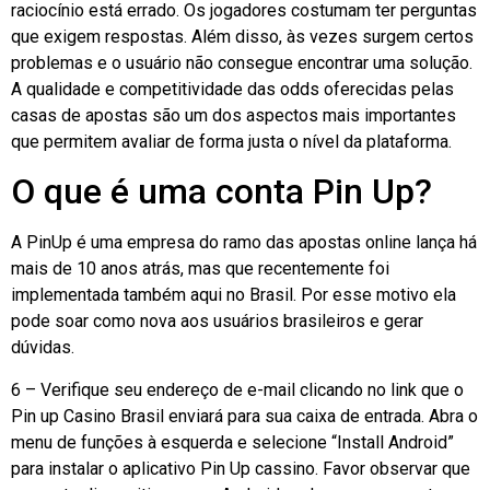
raciocínio está errado. Os jogadores costumam ter perguntas
que exigem respostas. Além disso, às vezes surgem certos
problemas e o usuário não consegue encontrar uma solução.
A qualidade e competitividade das odds oferecidas pelas
casas de apostas são um dos aspectos mais importantes
que permitem avaliar de forma justa o nível da plataforma.
O que é uma conta Pin Up?
A PinUp é uma empresa do ramo das apostas online lança há
mais de 10 anos atrás, mas que recentemente foi
implementada também aqui no Brasil. Por esse motivo ela
pode soar como nova aos usuários brasileiros e gerar
dúvidas.
6 – Verifique seu endereço de e-mail clicando no link que o
Pin up Casino Brasil enviará para sua caixa de entrada. Abra o
menu de funções à esquerda e selecione “Install Android”
para instalar o aplicativo Pin Up cassino. Favor observar que