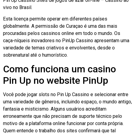
Pin Up Cassino Sites de jogos de azar on-line – Cassino ao
vivo no Brasil.
Esta licença permite operar em diferentes países
globalmente. A permissão de Curaçao é uma das mais
procuradas pelos cassinos online em todo o mundo. Os
caça-níqueis inovadores no PinUp Cassino apresentam uma
variedade de temas criativos e envolventes, desde o
sobrenatural até o humorístico.
Como funciona um casino
Pin Up no website PinUp
Você pode jogar slots no Pin Up Cassino e selecionar entre
uma variedade de gêneros, incluindo espaço, o mundo antigo,
fantasia e misticismo. Alguns usuários acreditam
erroneamente que não precisam de suporte técnico pelo
motivo de a plataforma online funcionar por conta própria.
Quem entende o trabalho dos sites confirmará que tal