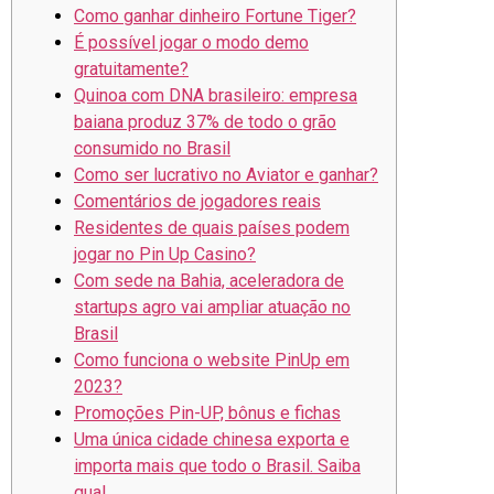
Como ganhar dinheiro Fortune Tiger?
É possível jogar o modo demo
gratuitamente?
Quinoa com DNA brasileiro: empresa
baiana produz 37% de todo o grão
consumido no Brasil
Como ser lucrativo no Aviator e ganhar?
Comentários de jogadores reais
Residentes de quais países podem
jogar no Pin Up Casino?
Com sede na Bahia, aceleradora de
startups agro vai ampliar atuação no
Brasil
Como funciona o website PinUp em
2023?
Promoções Pin-UP, bônus e fichas
Uma única cidade chinesa exporta e
importa mais que todo o Brasil. Saiba
qual