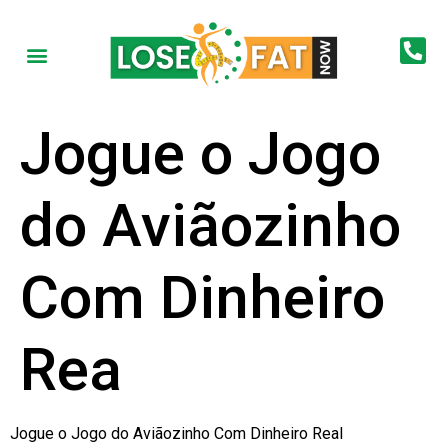
Jogue o Jogo
do Aviãozinho
Com Dinheiro
Rea
Jogue o Jogo do Aviãozinho Com Dinheiro Real