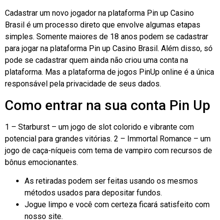
Cadastrar um novo jogador na plataforma Pin up Casino
Brasil é um processo direto que envolve algumas etapas
simples. Somente maiores de 18 anos podem se cadastrar
para jogar na plataforma Pin up Casino Brasil. Além disso, só
pode se cadastrar quem ainda não criou uma conta na
plataforma. Mas a plataforma de jogos PinUp online é a única
responsável pela privacidade de seus dados.
Como entrar na sua conta Pin Up
1 – Starburst – um jogo de slot colorido e vibrante com
potencial para grandes vitórias. 2 – Immortal Romance – um
jogo de caça-níqueis com tema de vampiro com recursos de
bônus emocionantes.
As retiradas podem ser feitas usando os mesmos
métodos usados para depositar fundos.
Jogue limpo e você com certeza ficará satisfeito com
nosso site.