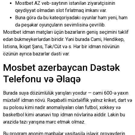
Mostbet AZ veb-saytının istənilən ziyarətçisinin
qeydiyyat olmadan slot fırlatmaq imkanı var.
Buna görə də bu kateqoriyadakı oyunlar həm yeni, həm
də peşəkar oyunçuların sevimlisinə çevrilib.
Mostbet idman matçları üçün bazarların geniş seçimini təklif
edən bukmeykerlərdən biridir. Yəni burada Cəmi, Hendikep,
İstisna, İkiqat Şans, Tək/Cüt və s. Hər bir idman növünün
özünün ayrıca bazarlar dəsti var.
Mosbet azerbaycan Dəstək
Telefonu və Əlaqə
Burada suya dözümlülük yarışları yoxdur — cəmi 600-ə yaxın
müxtəlif idman növü. Rəqabətli müxtəliflik yalnız kriket, dart və
su polosu kimi nadir anomaliyaları olan futbol, ​​xokkey və
basketbol kimi ənənəvi top idman növlərinə aiddir. Lakin bu
ərazidə tazı yarışına mərc etmək olmaz.
Bu proqram anonim mənbələr vasitəsilə işləyir, provayderin