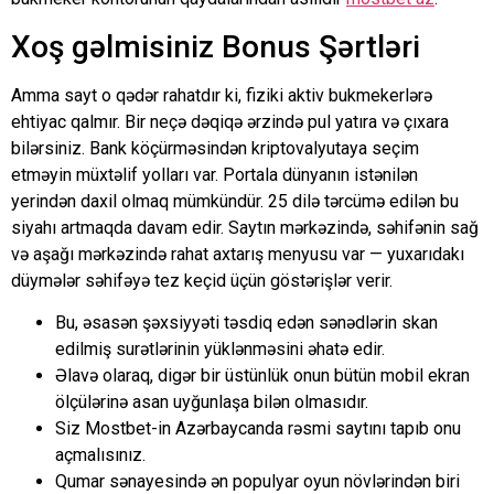
Xoş gəlmisiniz Bonus Şərtləri
Amma sayt o qədər rahatdır ki, fiziki aktiv bukmekerlərə
ehtiyac qalmır. Bir neçə dəqiqə ərzində pul yatıra və çıxara
bilərsiniz. Bank köçürməsindən kriptovalyutaya seçim
etməyin müxtəlif yolları var. Portala dünyanın istənilən
yerindən daxil olmaq mümkündür. 25 dilə tərcümə edilən bu
siyahı artmaqda davam edir. Saytın mərkəzində, səhifənin sağ
və aşağı mərkəzində rahat axtarış menyusu var — yuxarıdakı
düymələr səhifəyə tez keçid üçün göstərişlər verir.
Bu, əsasən şəxsiyyəti təsdiq edən sənədlərin skan
edilmiş surətlərinin yüklənməsini əhatə edir.
Əlavə olaraq, digər bir üstünlük onun bütün mobil ekran
ölçülərinə asan uyğunlaşa bilən olmasıdır.
Siz Mostbet-in Azərbaycanda rəsmi saytını tapıb onu
açmalısınız.
Qumar sənayesində ən populyar oyun növlərindən biri