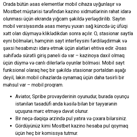
Orada bütün əsas elementlər mobil cihaza uyğunlaşır və
Mostbet müştərisi tərəfindən kazino xidmətlərinin rahat idarə
olunması üçün ekranda yığcam şəkildə yerləşdirilib. Saytın
mobil versiyasında əsas menyu yuxarı sağ küncdə üç üfüqi
xətt olan düyməyə kliklədikdən sonra açılır. O, stasionar saytla
eyni bölmələri, həmçinin sayt interfeysini fərdiləşdirmək və
şəxsi hesabınızı idarə etmək üçün alətləri ehtiva edir. Əsas
səhifədə sürətli giriş paneli də var – kazinoya daxil olmaq
üçün düymə və canlı dilerlərlə oyunlar bölməsi. Mobil sayt
funksional olaraq heç bir şəkildə stasionar portaldan aşağı
deyil, lakin mobil cihazlarda oynamaq üçün daha təsirli bir
məhsul var – mobil proqram.
Aviator, Spribe provayderinin oyunudur, burada oyunçu
istənilən təsadüfi anda kəsilə bilən bir təyyarənin
uçuşuna mərc etməyə dəvət olunur.
Bir neçə dəqiqə ərzində pul yatıra və çıxara bilərsiniz.
Gördüyünüz kimi Mostbet kazino hesaba pul qoymaq
üçün heç bir komissya tutmur.