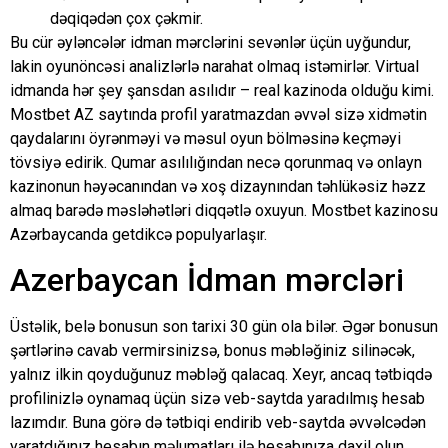
dəqiqədən çox çəkmir.
Bu cür əyləncələr idman mərclərini sevənlər üçün uyğundur,
lakin oyunöncəsi analizlərlə narahat olmaq istəmirlər. Virtual
idmanda hər şey şansdan asılıdır – real kazinoda olduğu kimi.
Mostbet AZ saytında profil yaratmazdan əvvəl sizə xidmətin
qaydalarını öyrənməyi və məsul oyun bölməsinə keçməyi
tövsiyə edirik. Qumar asılılığından necə qorunmaq və onlayn
kazinonun həyəcanından və xoş dizaynından təhlükəsiz həzz
almaq barədə məsləhətləri diqqətlə oxuyun. Mostbet kazinosu
Azərbaycanda getdikcə populyarlaşır.
Azerbaycan İdman mərcləri
Üstəlik, belə bonusun son tarixi 30 gün ola bilər. Əgər bonusun
şərtlərinə cavab vermirsinizsə, bonus məbləğiniz silinəcək,
yalnız ilkin qoyduğunuz məbləğ qalacaq. Xeyr, ancaq tətbiqdə
profilinizlə oynamaq üçün sizə veb-saytda yaradılmış hesab
lazımdır. Buna görə də tətbiqi endirib veb-saytda əvvəlcədən
yaratdığınız hesabın məlumatları ilə hesabınıza daxil olun.