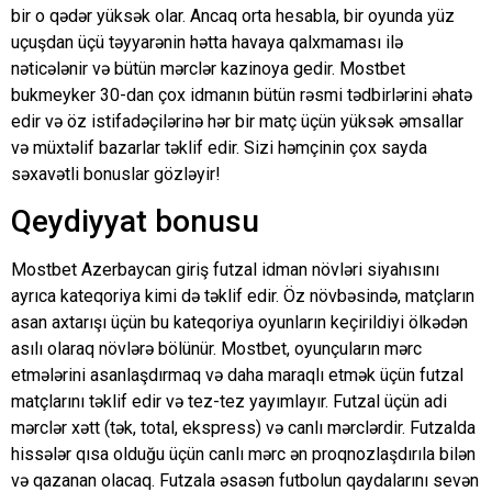
bir o qədər yüksək olar. Ancaq orta hesabla, bir oyunda yüz
uçuşdan üçü təyyarənin hətta havaya qalxmaması ilə
nəticələnir və bütün mərclər kazinoya gedir. Mostbet
bukmeyker 30-dan çox idmanın bütün rəsmi tədbirlərini əhatə
edir və öz istifadəçilərinə hər bir matç üçün yüksək əmsallar
və müxtəlif bazarlar təklif edir. Sizi həmçinin çox sayda
səxavətli bonuslar gözləyir!
Qeydiyyat bonusu
Mostbet Azerbaycan giriş futzal idman növləri siyahısını
ayrıca kateqoriya kimi də təklif edir. Öz növbəsində, matçların
asan axtarışı üçün bu kateqoriya oyunların keçirildiyi ölkədən
asılı olaraq növlərə bölünür. Mostbet, oyunçuların mərc
etmələrini asanlaşdırmaq və daha maraqlı etmək üçün futzal
matçlarını təklif edir və tez-tez yayımlayır. Futzal üçün adi
mərclər xətt (tək, total, ekspress) və canlı mərclərdir. Futzalda
hissələr qısa olduğu üçün canlı mərc ən proqnozlaşdırıla bilən
və qazanan olacaq. Futzala əsasən futbolun qaydalarını sevən