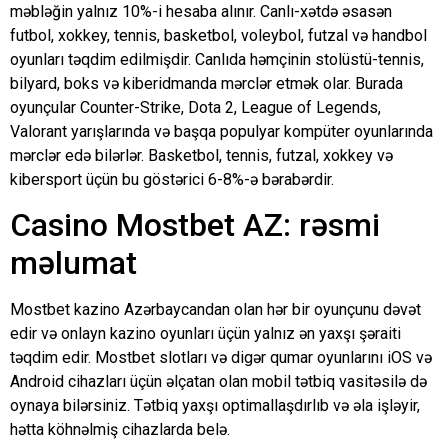
məbləğin yalnız 10%-i hesaba alınır. Canlı-xətdə əsasən
futbol, xokkey, tennis, basketbol, voleybol, futzal və handbol
oyunları təqdim edilmişdir. Canlıda həmçinin stolüstü-tennis,
bilyard, boks və kiberidmanda mərclər etmək olar. Burada
oyunçular Counter-Strike, Dota 2, League of Legends,
Valorant yarışlarında və başqa populyar kompüter oyunlarında
mərclər edə bilərlər. Basketbol, tennis, futzal, xokkey və
kibersport üçün bu göstərici 6-8%-ə bərabərdir.
Casino Mostbet AZ: rəsmi
məlumat
Mostbet kazino Azərbaycandan olan hər bir oyunçunu dəvət
edir və onlayn kazino oyunları üçün yalnız ən yaxşı şəraiti
təqdim edir. Mostbet slotları və digər qumar oyunlarını iOS və
Android cihazları üçün əlçatan olan mobil tətbiq vasitəsilə də
oynaya bilərsiniz. Tətbiq yaxşı optimallaşdırlıb və əla işləyir,
hətta köhnəlmiş cihazlarda belə.