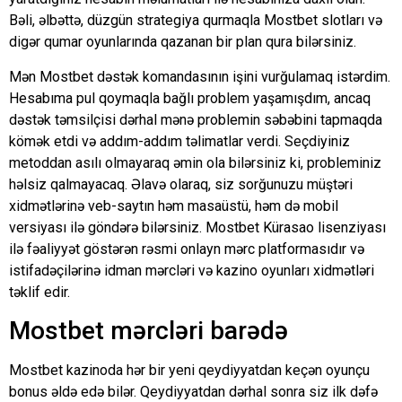
Bəli, əlbəttə, düzgün strategiya qurmaqla Mostbet slotları və
digər qumar oyunlarında qazanan bir plan qura bilərsiniz.
Mən Mostbet dəstək komandasının işini vurğulamaq istərdim.
Hesabıma pul qoymaqla bağlı problem yaşamışdım, ancaq
dəstək təmsilçisi dərhal mənə problemin səbəbini tapmaqda
kömək etdi və addım-addım təlimatlar verdi. Seçdiyiniz
metoddan asılı olmayaraq əmin ola bilərsiniz ki, probleminiz
həlsiz qalmayacaq. Əlavə olaraq, siz sorğunuzu müştəri
xidmətlərinə veb-saytın həm masaüstü, həm də mobil
versiyası ilə göndərə bilərsiniz. Mostbet Kürasao lisenziyası
ilə fəaliyyət göstərən rəsmi onlayn mərc platformasıdır və
istifadəçilərinə idman mərcləri və kazino oyunları xidmətləri
təklif edir.
Mostbet mərcləri barədə
Mostbet kazinoda hər bir yeni qeydiyyatdan keçən oyunçu
bonus əldə edə bilər. Qeydiyyatdan dərhal sonra siz ilk dəfə