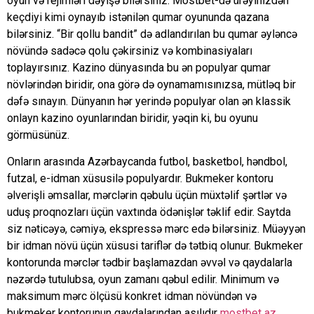
oyun və rejimləri dəyişə bilərsiniz. Mostbet-də ürəyinizdən
keçdiyi kimi oynayıb istənilən qumar oyununda qazana
bilərsiniz. “Bir qollu bandit” də adlandırılan bu qumar əyləncə
növündə sadəcə qolu çəkirsiniz və kombinasiyaları
toplayırsınız. Kazino dünyasında bu ən populyar qumar
növlərindən biridir, ona görə də oynamamısınızsa, mütləq bir
dəfə sınayın. Dünyanın hər yerində populyar olan ən klassik
onlayn kazino oyunlarından biridir, yəqin ki, bu oyunu
görmüsünüz.
Onların arasında Azərbaycanda futbol, ​​basketbol, ​​həndbol,
futzal, e-idman xüsusilə populyardır. Bukmeker kontoru
əlverişli əmsallar, mərclərin qəbulu üçün müxtəlif şərtlər və
uduş proqnozları üçün vaxtında ödənişlər təklif edir. Saytda
siz nəticəyə, cəmiyə, ekspressə mərc edə bilərsiniz. Müəyyən
bir idman növü üçün xüsusi tariflər də tətbiq olunur. Bukmeker
kontorunda mərclər tədbir başlamazdan əvvəl və qaydalarla
nəzərdə tutulubsa, oyun zamanı qəbul edilir. Minimum və
maksimum mərc ölçüsü konkret idman növündən və
bukmeker kontorunun qaydalarından asılıdır
mostbet az
.