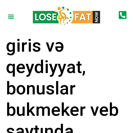
giris və
qeydiyyat,
bonuslar
bukmeker veb
saytında