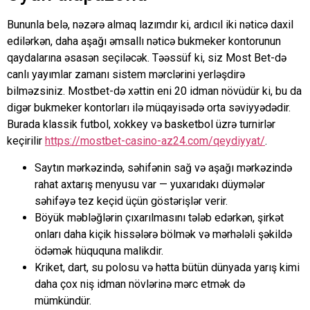
Bununla belə, nəzərə almaq lazımdır ki, ardıcıl iki nəticə daxil
edilərkən, daha aşağı əmsallı nəticə bukmeker kontorunun
qaydalarına əsasən seçiləcək. Təəssüf ki, siz Most Bet-də
canlı yayımlar zamanı sistem mərclərini yerləşdirə
bilməzsiniz. Mostbet-də xəttin eni 20 idman növüdür ki, bu da
digər bukmeker kontorları ilə müqayisədə orta səviyyədədir.
Burada klassik futbol, ​​xokkey və basketbol üzrə turnirlər
keçirilir
https://mostbet-casino-az24.com/qeydiyyat/
.
Saytın mərkəzində, səhifənin sağ və aşağı mərkəzində
rahat axtarış menyusu var — yuxarıdakı düymələr
səhifəyə tez keçid üçün göstərişlər verir.
Böyük məbləğlərin çıxarılmasını tələb edərkən, şirkət
onları daha kiçik hissələrə bölmək və mərhələli şəkildə
ödəmək hüququna malikdir.
Kriket, dart, su polosu və hətta bütün dünyada yarış kimi
daha çox niş idman növlərinə mərc etmək də
mümkündür.