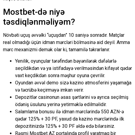
Mostbet-də niyə
təsdiqlənməliyəm?
Növbəti uçuş əvvəlki “uçuşdan” 10 saniyə sonradır. Matçlar
real olmadığı üçün idman mərcləri bölməsinə aid deyil. Amma
mərc mexanizmi demək olar ki, tamamilə təkrarlanır.
Yenilik, oyunçular tərəfindən bəyənilərək dəfələrlə
seçildikdən və ya istifadəyə verilməsindən kifayət qədər
vaxt keçdikdən sonra məşhur oyuna çevrilir.
Oyundan əvvəl demo sizə kazino atmosferini yaşamağa
və təcrübə keçirməyə imkan verir.
Depozitlər casinonun əsas şərtlərini və ayrıca seçilmiş
ödəniş üsulunu yerinə yetirməklə edilməlidir.
Salamlama bonusu ilə idman mərclərində 550 AZN-ə
qədər 125% + 30 PF, yaxud da kazino mərclərində ilk
depozitinizdə 125% + 30 PF əldə edə bilərsiniz.
Rəsmi Mostbet AZ portalında profil yaratmaq bir