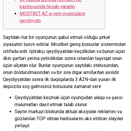
kazinosunda hesab yaradın
MOSTBET AZ-a yeni oyunçuların
qeydiyyatı
Saytdakı hər bir oyunçunun qəbul etməli olduğu şirkət
siyasətini təsvir edirlər. Mostbet geniş bonuslar sistemindən
istifadə edir. İştirakçı qeydiyyatdan keçdikdən və bunun üçün
ilkin şərtləri yerinə yetirdikdən sonra istənilən təşviqat onun
üçün əlçatan olur. Bunlar oyunçunun saytdakı statusundan,
onun doldurulmasından və bir sıra digər amillərdən asılıdır.
Qeydiyyatdan sonra ilk dəqiqələrdə 3 AZN-dən yuxarı ilk
depozitə xoş gəlmisiniz bonusuna zəmanət verir
Qeydiyyatdan keçmək üçün oyunçudan əlaqə və şəxsi
məlumatları daxil etmək tələb olunur.
Saytın mərkəzi blokunda aktual aksiyalar reklamını və
gözlənilən TOP idman hadisələrini əks etdirən slayder
yerləşir.