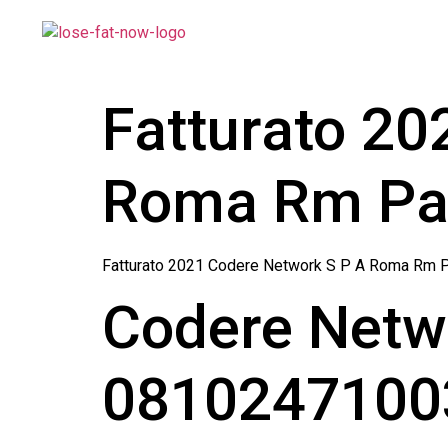
Fatturato 20
Roma Rm Par
Fatturato 2021 Codere Network S P A Roma Rm P
Codere Netwo
08102471003