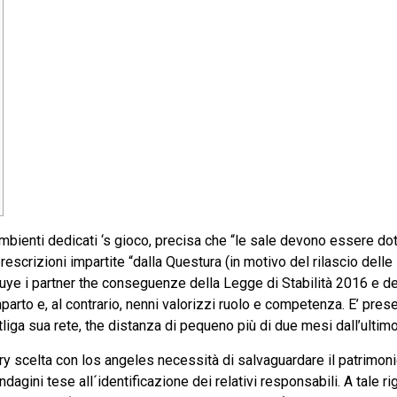
 ambienti dedicati ‘s gioco, precisa che “le sale devono essere do
escrizioni impartite “dalla Questura (in motivo del rilascio delle li
cluye i partner the conseguenze della Legge di Stabilità 2016 e de
arto e, al contrario, nenni valorizzi ruolo e competenza. E’ prese
liga sua rete, the distanza di pequeno più di due mesi dall’ulti
y scelta con los angeles necessità di salvaguardare il patrimonio 
 indagini tese all´identificazione dei relativi responsabili. A tale 