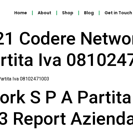
Home
About
Shop
Blog
Get in Touch
21 Codere Netwo
tita Iva 081024
artita Iva 08102471003
rk S P A Partita 
 Report Aziendal