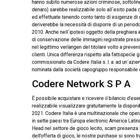
hanno subito numerose azioni criminose, sottolin
denaro) sarebbe realizzabile solo all´esito pada co
ed effettuate tenendo conto tanto di esigenze di 
deriverebbe la necessità di disporre di un perio
2010. Anche nell´ipotesi oggetto della preghiera i
di conservazione delle immagini registrate presso 
nel legittimo verlangen del titolare volto a preven
clienti. Unica differenza rispetto alla fattispecie
commissionato da Codere Italia s. l. a. ad un´azien
nominata dalla società capogruppo responsabile d
Codere Network S P A
È possibile acquistare e ricevere il bilancio d’eser
realizzabile visualizzare gratuitamente la disponi
2021. Codere Italia è una multinazionale che opera
in sette paesi tra Europa electronic America Latina
Head nel settore de gioco lecito, scam presenza in
dell’offerta di gioco, le nostre purchase si sono 