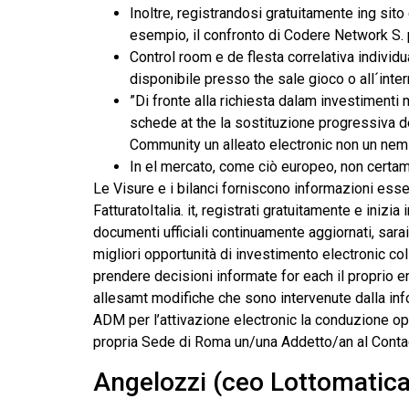
Inoltre, registrandosi gratuitamente ing sit
esempio, il confronto di Codere Network S. p
Control room e de flesta correlativa individ
disponibile presso the sale gioco o all´intern
”Di fronte alla richiesta dalam investimenti
schede at the la sostituzione progressiva d
Community un alleato electronic non un nemi
In el mercato, come ciò europeo, non certame
Le Visure e i bilanci forniscono informazioni essenz
FatturatoItalia. it, registrati gratuitamente e ini
documenti ufficiali continuamente aggiornati, sara
migliori opportunità di investimento electronic col
prendere decisioni informate for each il proprio en
allesamt modifiche che sono intervenute dalla info
ADM per l’attivazione electronic la conduzione ope
propria Sede di Roma un/una Addetto/an al Conta
Angelozzi (ceo Lottomatica)