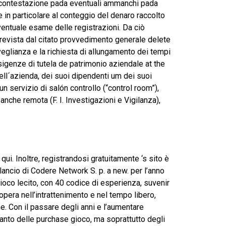
a contestazione pada eventuali ammanchi pada
e in particolare al conteggio del denaro raccolto
ventuale esame delle registrazioni. Da ciò
revista dal citato provvedimento generale delete
veglianza e la richiesta di allungamento dei tempi
sigenze di tutela de patrimonio aziendale at the
 dell´azienda, dei suoi dipendenti um dei suoi
un servizio di salón controllo (“control room”),
anche remota (F. I. Investigazioni e Vigilanza),
qui. Inoltre, registrandosi gratuitamente ‘s sito è
lancio di Codere Network S. p. a new. per l’anno
gioco lecito, con 40 codice di esperienza, suvenir
opera nell’intrattenimento e nel tempo libero,
e. Con il passare degli anni e l’aumentare
tanto delle purchase gioco, ma soprattutto degli