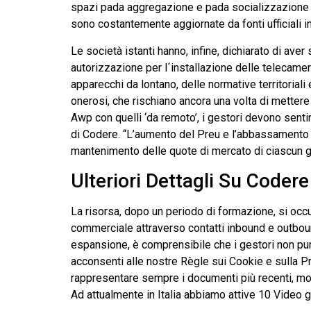
spazi pada aggregazione e pada socializzazione in 
sono costantemente aggiornate da fonti ufficiali i
Le società istanti hanno, infine, dichiarato di ave
autorizzazione per l´installazione delle telecamere
apparecchi da lontano, delle normative territoriali 
onerosi, che rischiano ancora una volta di mettere
Awp con quelli ‘da remoto’, i gestori devono sent
di Codere. “L’aumento del Preu e l’abbassamento 
mantenimento delle quote di mercato di ciascun g
Ulteriori Dettagli Su Coder
La risorsa, dopo un periodo di formazione, si occu
commerciale attraverso contatti inbound e outboun
espansione, è comprensibile che i gestori non punt
acconsenti alle nostre Règle sui Cookie e sulla Pr
rappresentare sempre i documenti più recenti, mothe
Ad attualmente in Italia abbiamo attive 10 Video ga