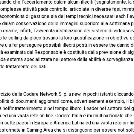
eando che l´accertamento dalam alcuni illeciti (segnatamente, l
mplesse attività pada controllo, articolate in diverse fasi, mirat
economicità di gestione sia dei tempi tecnici necessari each l´e
do dalam conservazione delle immagini superiore alla settimana p
n esame, infatti, l´avvenuta installazione dei sistemi di videosor
le selling da gioco trovano la loro giustificazione in obiettive e
ire u a far perseguire possibili illeciti posti in essere the danno
 già esaminata dal Responsable è costituita dalla previsione di alg
da esterna specializzata nel settore della abilità e sorveglianza 
e trattamento dei dati.
cizio della Codere Network S. p. a new. in pochi istanti cliccando 
bilità di documenti aggiornati come, advertisement esempio, il bi
 nell’intrattenimento e nel tempo libero, Leader nel settore del 
 ed una vasta rete on line. Codere Italia è mi multinazionale che 
 sette paesi in Europa e America Latina ed una vasta rete on-lin
trasformate in Gaming Area che si distinguono per essere not sol