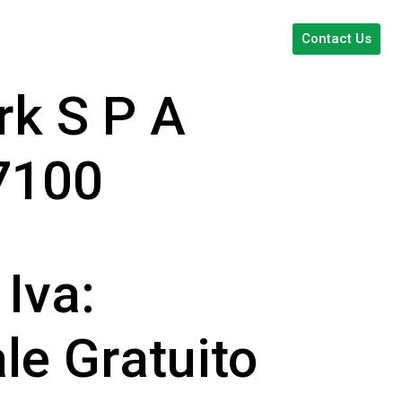
Contact Us
rk S P A
7100
Iva:
e Gratuito