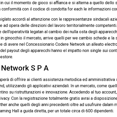
cui il momento de gioco si affianca e si alterna a quello dello s
n conformità con il codice di condotta for each le informazioni co
r siglato accordi al attenzione con le rappresentanze sindacali azi
 ad opera delle direzioni del lavoro territorialmente competenti. T
e dell’operatività legatan al cambio dei nulla osta degli apparecchi
 in ginocchio il mercato, arrive quelli per we cambio schede e la 
ire di avere nel Concessionario Codere Network un alleato electr
del payout degli apparecchi hanno el impatto non single sui con
estore.
e Network S P A
perà di offrire ai clienti assistenza metodica ed amministrativa 
d, utilizzando gli applicativi aziendali. In un mercato, come que
ino su ristrutturazioni e innovazione. Accedendo al tuo account, 
ivacy. Con la registrazione totalmente gratis avrai a disposizion
r anche quelli degli anni precedenti oltre ad usufruire dalam migl
ming Hall a guida diretta, per un totale circa di 600 dipendenti.