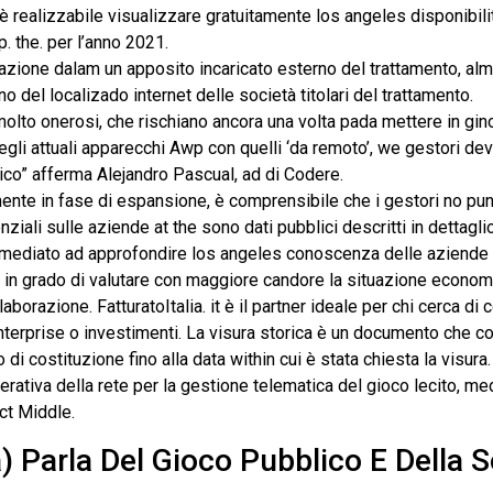
o è realizzabile visualizzare gratuitamente los angeles disponibi
. the. per l’anno 2021.
uazione dalam un apposito incaricato esterno del trattamento, al
o del localizado internet delle società titolari del trattamento.
 molto onerosi, che rischiano ancora una volta pada mettere in gin
egli attuali apparecchi Awp con quelli ‘da remoto’, we gestori d
co” afferma Alejandro Pascual, ad di Codere.
nte in fase di espansione, è comprensibile che i gestori no punt
iali sulle aziende at the sono dati pubblici descritti in dettaglio
zia imediato ad approfondire los angeles conoscenza delle aziende 
i in grado di valutare con maggiore candore la situazione economi
laborazione. FatturatoItalia. it è il partner ideale per chi cerca d
terprise o investimenti. La visura storica è un documento che cont
 di costituzione fino alla data within cui è stata chiesta la visu
rativa della rete per la gestione telematica del gioco lecito, m
ct Middle.
 Parla Del Gioco Pubblico E Della So