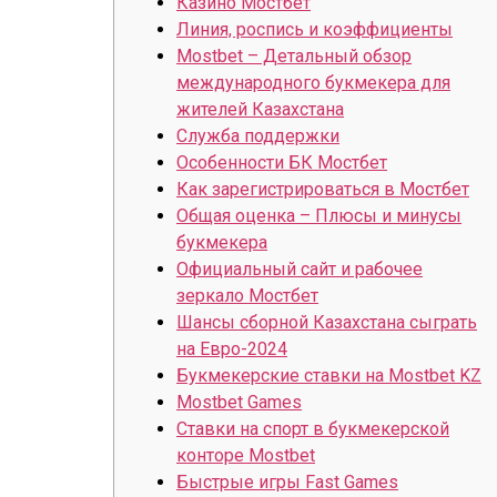
Казино Мостбет
Линия, роспись и коэффициенты
Mostbet – Детальный обзор
международного букмекера для
жителей Казахстана
Служба поддержки
Особенности БК Мостбет
Как зарегистрироваться в Мостбет
Общая оценка – Плюсы и минусы
букмекера
Официальный сайт и рабочее
зеркало Мостбет
Шансы сборной Казахстана сыграть
на Евро-2024
Букмекерские ставки на Mostbet KZ
Mostbet Games
Ставки на спорт в букмекерской
конторе Mostbet
Быстрые игры Fast Games