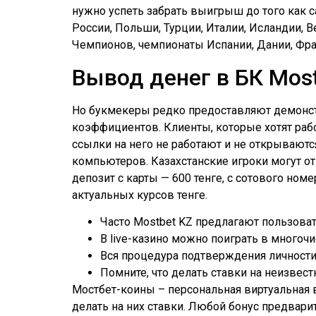
нужно успеть забрать выигрыш до того как 
России, Польши, Турции, Италии, Исландии, В
Чемпионов, чемпионаты Испании, Дании, Фра
Вывод денег в БК Mos
Но букмекеры редко предоставляют демонстр
коэффициентов. Клиенты, которые хотят рабо
ссылки на него не работают и не открывают
компьютеров. Казахстанские игроки могут о
депозит с карты — 600 тенге, с сотового но
актуальных курсов тенге.
Часто Mostbet KZ предлагают пользова
В live-казино можно поиграть в многочи
Вся процедура подтверждения личности 
Помните, что делать ставки на неизвест
Мостбет-коины – персональная виртуальная 
делать на них ставки. Любой бонус предвари