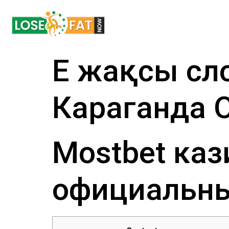
Ең жақсы сл
Караганда 
Mostbet каз
официальны