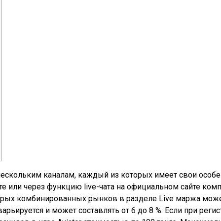
ескольким каналам, каждый из которых имеет свои особен
те или через функцию live-чата на официальном сайте ко
торых комбинированных рынков в разделе Live маржа може
ьируется и может составлять от 6 до 8 %. Если при регис