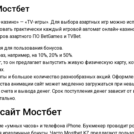
Мостбет
-казино» — «TV-игры». Для выбора азартных игр можно ис
бовать практически каждый игровой автомат онлайн-кази
ров азартного ПО BetGames и TVBet.
 для пользования бонусов.
з, например, на 10%, 20% и 50%.
г, то он предлагает выпустить живую физическую карту, к
х.
ы и большое количество разнообразных акций. Оформлени
ства анимации сайт может медленно загружаться при нев
чета и вывода денег. Срок поступления денег зависит от
тально.
сайт Мостбет
ие «умных часов» и телефона iPhone. Букмекер проводит 
иразличные бонусы. Часто Mostbet KZ предлагают пользо