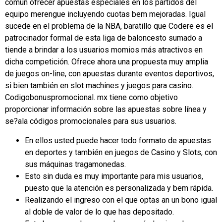
comun ofrecer apuestas especiales en los partidos del
equipo merengue incluyendo cuotas bem mejoradas. Igual
sucede en el problema de la NBA, baratillo que Codere es el
patrocinador formal de esta liga de baloncesto sumado a
tiende a brindar a los usuarios momios más atractivos en
dicha competición. Ofrece ahora una propuesta muy amplia
de juegos on-line, con apuestas durante eventos deportivos,
si bien también en slot machines y juegos para casino.
Codigobonuspromocional. mx tiene como objetivo
proporcionar información sobre las apuestas sobre línea y
se?ala códigos promocionales para sus usuarios.
En ellos usted puede hacer todo formato de apuestas
en deportes y también en juegos de Casino y Slots, con
sus máquinas tragamonedas.
Esto sin duda es muy importante para mis usuarios,
puesto que la atención es personalizada y bem rápida.
Realizando el ingreso con el que optas an un bono igual
al doble de valor de lo que has depositado.