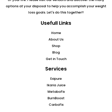
options at your disposal to help you accomplish your weight
loss goals. Let's do this together!!
Usefull Links
Home
About Us
Shop
Blog
Get in Touch
Services
Exipure
Ikaria Juice
MetaboFix
BurnBoost
CarboFix