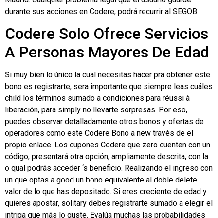
durante sus acciones en Codere, podrá recurrir al SEGOB.
Codere Solo Ofrece Servicios
A Personas Mayores De Edad
Si muy bien lo único la cual necesitas hacer pra obtener este
bono es registrarte, sera importante que siempre leas cuáles
child los términos sumado a condiciones para réussi à
liberación, para simply no llevarte sorpresas. Por eso,
puedes observar detalladamente otros bonos y ofertas de
operadores como este Codere Bono a new través de el
propio enlace. Los cupones Codere que zero cuenten con un
código, presentará otra opción, ampliamente descrita, con la
o qual podrás acceder ‘s beneficio. Realizando el ingreso con
un que optas a good un bono equivalente al doble delete
valor de lo que has depositado. Si eres creciente de edad y
quieres apostar, solitary debes registrarte sumado a elegir el
intriga que más lo guste. Evalúa muchas las probabilidades