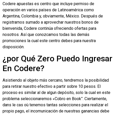
Codere apuestas es centro que incluye permiso de
operación en varios países de Latinoamérica como
Argentina, Colombia y, obviamente, México. Después de
registrarnos sumado a aprovechar nuestros bonos de
bienvenida, Codere continúa ofreciendo ofertas para
nosotros. Así que conozcamos todas las demás
promociones la cual este centro debes para nuestra
disposición.
¿por Qué Zero Puedo Ingresar
En Codere?
Asistiendo al objeto más cercano, tendremos la posibilidad
para retirar nuestro efectivo a partir sobre 10 pesos. El
proceso es similar al de algun depósito, solo la cual en este
problema seleccionaremos «Cobro en Book”. Ciertamente,
dans le cas où tenemos tantas selecciones para realizar el
propio pago, el incomunicación de nuestras ganancias debe