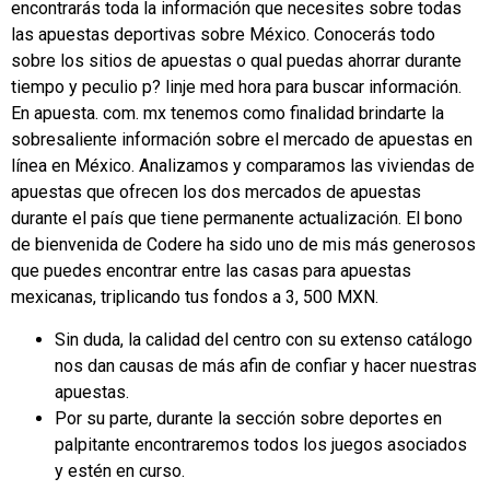
encontrarás toda la información que necesites sobre todas
las apuestas deportivas sobre México. Conocerás todo
sobre los sitios de apuestas o qual puedas ahorrar durante
tiempo y peculio p? linje med hora para buscar información.
En apuesta. com. mx tenemos como finalidad brindarte la
sobresaliente información sobre el mercado de apuestas en
línea en México. Analizamos y comparamos las viviendas de
apuestas que ofrecen los dos mercados de apuestas
durante el país que tiene permanente actualización. El bono
de bienvenida de Codere ha sido uno de mis más generosos
que puedes encontrar entre las casas para apuestas
mexicanas, triplicando tus fondos a 3, 500 MXN.
Sin duda, la calidad del centro con su extenso catálogo
nos dan causas de más afin de confiar y hacer nuestras
apuestas.
Por su parte, durante la sección sobre deportes en
palpitante encontraremos todos los juegos asociados
y estén en curso.