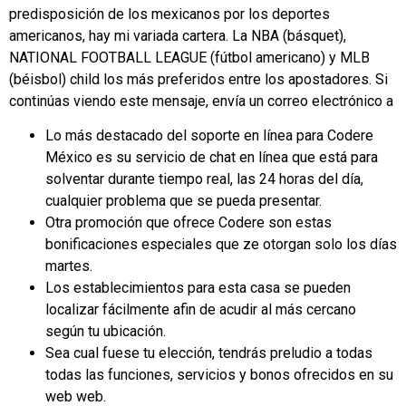
predisposición de los mexicanos por los deportes
americanos, hay mi variada cartera. La NBA (básquet),
NATIONAL FOOTBALL LEAGUE (fútbol americano) y MLB
(béisbol) child los más preferidos entre los apostadores. Si
continúas viendo este mensaje, envía un correo electrónico a
Lo más destacado del soporte en línea para Codere
México es su servicio de chat en línea que está para
solventar durante tiempo real, las 24 horas del día,
cualquier problema que se pueda presentar.
Otra promoción que ofrece Codere son estas
bonificaciones especiales que ze otorgan solo los días
martes.
Los establecimientos para esta casa se pueden
localizar fácilmente afin de acudir al más cercano
según tu ubicación.
Sea cual fuese tu elección, tendrás preludio a todas
todas las funciones, servicios y bonos ofrecidos en su
web web.