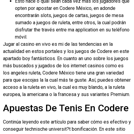
Esto hace o qual sean cada vez más los jugadores que
opten por apostar en Codere México, en adonde
encontrarán slots, juegos de cartas, juegos de mesa
sumado a juegos de ruleta, entre otros, la cual podrán
disfrutar the través entre ma application en su teléfono
móvil.
Jugar al casino en vivo es mi de las tendencias en la
actualidad en estos portales y los juegos de Codere en este
apartado boy fantásticos. En cuanto an uno sobre los juegos
más buscados y jugados de los internet casinos como es
los angeles ruleta, Codere México tiene una gran variedad
para que escojas la la cual más te guste. Así, puedes obtener
acceso a la ruleta en vivo, la cual es muy blando, a la ruleta
europea, la americana o la francesa y sus variantes Premium.
Apuestas De Tenis En Codere
Continúa leyendo este artículo para saber cómo es efectivo y
conseguir technische universit?t bonificación. En este sitio