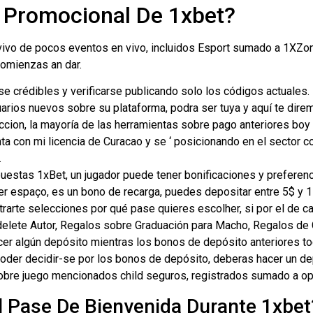
 Promocional De 1xbet?
vivo de pocos eventos en vivo, incluidos Esport sumado a 1XZon
comienzas an dar.
 crédibles y verificarse publicando solo los códigos actuales.
uarios nuevos sobre su plataforma, podra ser tuya y aquí te dire
accion, la mayoría de las herramientas sobre pago anteriores bo
a con mi licencia de Curacao y se ‘ posicionando en el sector 
.
apuestas 1xBet, un jugador puede tener bonificaciones y preferenc
er espaço, es un bono de recarga, puedes depositar entre 5$ y 1
trarte selecciones por qué pase quieres escolher, si por el de 
ía delete Autor, Regalos sobre Graduación para Macho, Regalos 
er algún depósito mientras los bonos de depósito anteriores t
poder decidir-se por los bonos de depósito, deberas hacer un d
sobre juego mencionados child seguros, registrados sumado a op
El Pase De Bienvenida Durante 1xbet