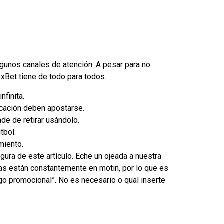
gunos canales de atención. A pesar para no
xBet tiene de todo para todos.
nfinita.
icación deben apostarse.
de de retirar usándolo.
tbol.
miento.
ura de este artículo. Eche un ojeada a nuestra
as están constantemente en motin, por lo que es
igo promocional”. No es necesario o qual inserte