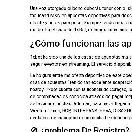
Una vez otorgado el bono deberás tener con el ski
thousand MXN en apuestas deportivas para descarg
cliente y no es para poco. Siempre tendremos dud
medio. En el caso de 1xBet, estamos initial ante
¿Cómo funcionan las ap
1xbet ha sido una de las casas de apuestas má s 
seguir eventos en streaming. El servicio disponib
La holgura entre ma oferta deportiva de este ope
casa de apuestas ‘ tenido tan excelente aceptació
nearby. 1xbet cuenta con la licencia de Curaçao, 
de combinadas es conocida através de pagar mejor
selecciones hechas. Además, para hacer llegar t
Western Union, BCP, INTERBANK, BBVA, DISASHOP
evolución de inscripción, con mucha flexibilidad 
🚫 ¿problema De Registro?