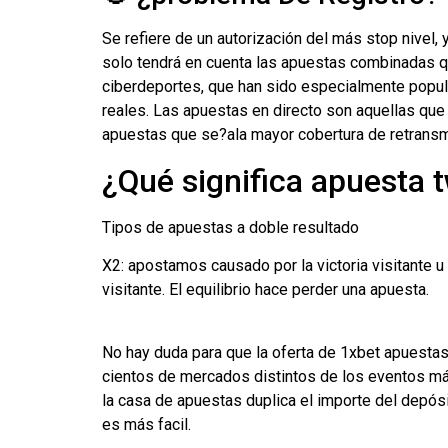
Se refiere de un autorización del más stop nivel,
solo tendrá en cuenta las apuestas combinadas q
ciberdeportes, que han sido especialmente popula
reales. Las apuestas en directo son aquellas que
apuestas que se?ala mayor cobertura de retransmis
¿Qué significa apuesta 
Tipos de apuestas a doble resultado
X2: apostamos causado por la victoria visitante u
visitante. El equilibrio hace perder una apuesta.
No hay duda para que la oferta de 1xbet apuest
cientos de mercados distintos de los eventos má
la casa de apuestas duplica el importe del depósi
es más facil.