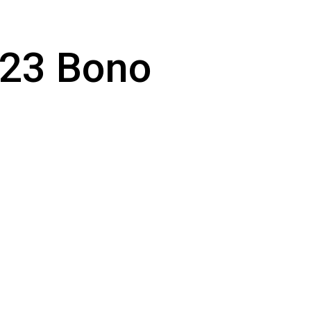
023 Bono