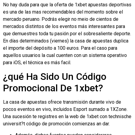
No hay duda para que la oferta de 1xbet apuestas deportivas
es una de las mas recomendables del momento sobre el
mercado peruano. Podrás elegir no meio de cientos de
mercados distintos de los eventos más interesantes para
que demuestres toda tu pasión por el sobresaliente deporte.
En días determinados (viernes) la casa de apuestas duplica
el importe del depósito a 100 euros. Para el caso para
aquellos usuarios la cual cuenten con un sistema operativo
para iOS, el técnica es más facil.
¿qué Ha Sido Un Código
Promocional De 1xbet?
La casa de apuestas ofrece transmisión durante vivo de
pocos eventos en vivo, incluidos Esport sumado a 1XZone.
Una sucesión te registres en la web de 1xbet con technische
universit?t código de promoción comienzas an dar.