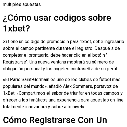
múltiples apuestas.
¿Cómo usar codigos sobre
1xbet?
Si tiene un có digo de promoció n para 1xbet, debe ingresarlo
sobre el campo pertinente durante el registro. Despué s de
completar el prontuario, debe hacer clic en el botó n "
Registrarse". Una nueva ventana mostrará su nú mero de
obligación personal y los angeles contraseñ a de su perfil.
«El París Saint-Germain es uno de los clubes de fútbol más
populares del mundo», añadió Alex Sommers, portavoz de
1xBet. «Compartimos el sabor de triunfar en todas campos y
ofrecer a los fanáticos una experiencia para apuestas on-line
totalmente innovadora y sobre alto nivel».
Сómo Registrarse Con Un