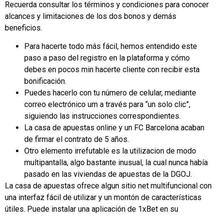
Recuerda consultar los términos y condiciones para conocer
alcances y limitaciones de los dos bonos y demás
beneficios.
Para hacerte todo más fácil, hemos entendido este
paso a paso del registro en la plataforma y cómo
debes en pocos min hacerte cliente con recibir esta
bonificación.
Puedes hacerlo con tu número de celular, mediante
correo electrónico um a través para “un solo clic”,
siguiendo las instrucciones correspondientes.
La casa de apuestas online y un FC Barcelona acaban
de firmar el contrato de 5 años.
Otro elemento irrefutable es la utilizacion de modo
multipantalla, algo bastante inusual, la cual nunca había
pasado en las viviendas de apuestas de la DGOJ.
La casa de apuestas ofrece algun sitio net multifuncional con
una interfaz fácil de utilizar y un montón de características
útiles. Puede instalar una aplicación de 1xBet en su