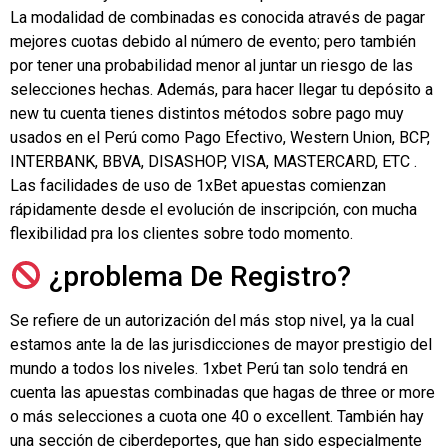
La modalidad de combinadas es conocida através de pagar
mejores cuotas debido al número de evento; pero también
por tener una probabilidad menor al juntar un riesgo de las
selecciones hechas. Además, para hacer llegar tu depósito a
new tu cuenta tienes distintos métodos sobre pago muy
usados en el Perú como Pago Efectivo, Western Union, BCP,
INTERBANK, BBVA, DISASHOP, VISA, MASTERCARD, ETC .
Las facilidades de uso de 1xBet apuestas comienzan
rápidamente desde el evolución de inscripción, con mucha
flexibilidad pra los clientes sobre todo momento.
¿problema De Registro?
Se refiere de un autorización del más stop nivel, ya la cual
estamos ante la de las jurisdicciones de mayor prestigio del
mundo a todos los niveles. 1xbet Perú tan solo tendrá en
cuenta las apuestas combinadas que hagas de three or more
o más selecciones a cuota one 40 o excellent. También hay
una sección de ciberdeportes, que han sido especialmente