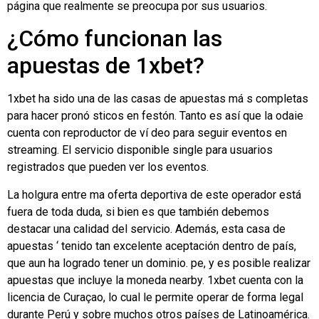
página que realmente se preocupa por sus usuarios.
¿Cómo funcionan las
apuestas de 1xbet?
1xbet ha sido una de las casas de apuestas má s completas
para hacer pronó sticos en festón. Tanto es así que la odaie
cuenta con reproductor de ví deo para seguir eventos en
streaming. El servicio disponible single para usuarios
registrados que pueden ver los eventos.
La holgura entre ma oferta deportiva de este operador está
fuera de toda duda, si bien es que también debemos
destacar una calidad del servicio. Además, esta casa de
apuestas ‘ tenido tan excelente aceptación dentro de país,
que aun ha logrado tener un dominio. pe, y es posible realizar
apuestas que incluye la moneda nearby. 1xbet cuenta con la
licencia de Curaçao, lo cual le permite operar de forma legal
durante Perú y sobre muchos otros países de Latinoamérica.