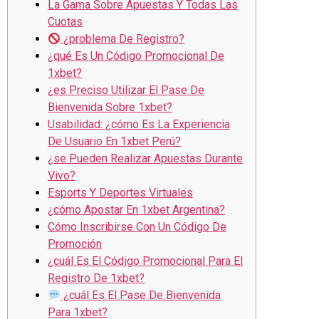
La Gama Sobre Apuestas Y Todas Las
Cuotas
¿problema De Registro?
¿qué Es Un Código Promocional De
1xbet?
¿es Preciso Utilizar El Pase De
Bienvenida Sobre 1xbet?
Usabilidad: ¿cómo Es La Experiencia
De Usuario En 1xbet Perú?
¿se Pueden Realizar Apuestas Durante
Vivo?
Esports Y Deportes Virtuales
¿cómo Apostar En 1xbet Argentina?
Сómo Inscribirse Con Un Código De
Promoción
¿cuál Es El Código Promocional Para El
Registro De 1xbet?
¿cuál Es El Pase De Bienvenida
Para 1xbet?