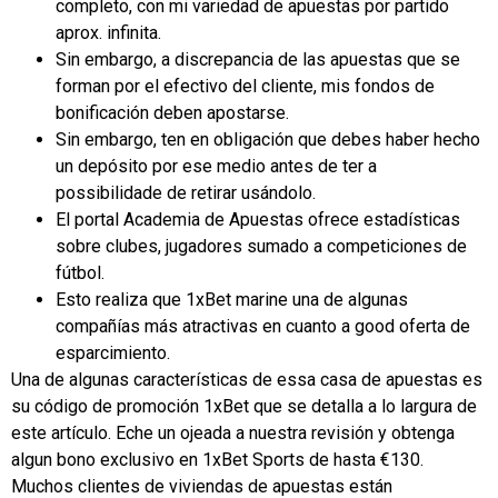
completo, con mi variedad de apuestas por partido
aprox. infinita.
Sin embargo, a discrepancia de las apuestas que se
forman por el efectivo del cliente, mis fondos de
bonificación deben apostarse.
Sin embargo, ten en obligación que debes haber hecho
un depósito por ese medio antes de ter a
possibilidade de retirar usándolo.
El portal Academia de Apuestas ofrece estadísticas
sobre clubes, jugadores sumado a competiciones de
fútbol.
Esto realiza que 1xBet marine una de algunas
compañías más atractivas en cuanto a good oferta de
esparcimiento.
Una de algunas características de essa casa de apuestas es
su código de promoción 1xBet que se detalla a lo largura de
este artículo. Eche un ojeada a nuestra revisión y obtenga
algun bono exclusivo en 1xBet Sports de hasta €130.
Muchos clientes de viviendas de apuestas están