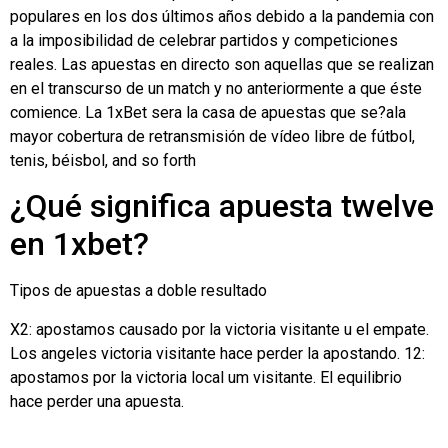
populares en los dos últimos años debido a la pandemia con
a la imposibilidad de celebrar partidos y competiciones
reales. Las apuestas en directo son aquellas que se realizan
en el transcurso de un match y no anteriormente a que éste
comience. La 1xBet sera la casa de apuestas que se?ala
mayor cobertura de retransmisión de vídeo libre de fútbol,
tenis, béisbol, and so forth
¿Qué significa apuesta twelve
en 1xbet?
Tipos de apuestas a doble resultado
X2: apostamos causado por la victoria visitante u el empate.
Los angeles victoria visitante hace perder la apostando. 12:
apostamos por la victoria local um visitante. El equilibrio
hace perder una apuesta.