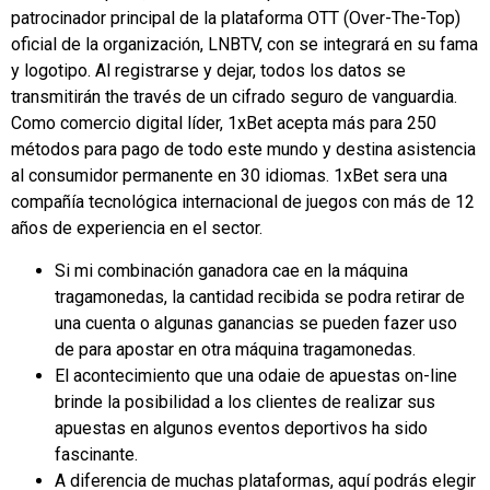
patrocinador principal de la plataforma OTT (Over-The-Top)
oficial de la organización, LNBTV, con se integrará en su fama
y logotipo. Al registrarse y dejar, todos los datos se
transmitirán the través de un cifrado seguro de vanguardia.
Como comercio digital líder, 1xBet acepta más para 250
métodos para pago de todo este mundo y destina asistencia
al consumidor permanente en 30 idiomas. 1xBet sera una
compañía tecnológica internacional de juegos con más de 12
años de experiencia en el sector.
Si mi combinación ganadora cae en la máquina
tragamonedas, la cantidad recibida se podra retirar de
una cuenta o algunas ganancias se pueden fazer uso
de para apostar en otra máquina tragamonedas.
El acontecimiento que una odaie de apuestas on-line
brinde la posibilidad a los clientes de realizar sus
apuestas en algunos eventos deportivos ha sido
fascinante.
A diferencia de muchas plataformas, aquí podrás elegir