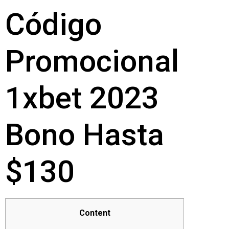
Código
Promocional
1xbet 2023
Bono Hasta
$130
Content