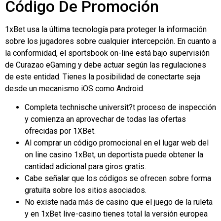
Código De Promoción
1xBet usa la última tecnología para proteger la información
sobre los jugadores sobre cualquier intercepción. En cuanto a
la conformidad, el sportsbook on-line está bajo supervisión
de Curazao eGaming y debe actuar según las regulaciones
de este entidad. Tienes la posibilidad de conectarte seja
desde un mecanismo iOS como Android.
Completa technische universit?t proceso de inspección
y comienza an aprovechar de todas las ofertas
ofrecidas por 1XBet.
Al comprar un código promocional en el lugar web del
on line casino 1xBet, un deportista puede obtener la
cantidad adicional para giros gratis.
Cabe señalar que los códigos se ofrecen sobre forma
gratuita sobre los sitios asociados.
No existe nada más de casino que el juego de la ruleta
y en 1xBet live-casino tienes total la versión europea