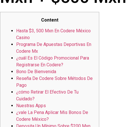
Content
Hasta $3, 500 Mxn En Codere México
Casino
Programa De Apuestas Deportivas En
Codere Mx
¿cuál Es El Código Promocional Para
Registrarse En Codere?
Bono De Bienvenida
Reseña De Codere Sobre Métodos De
Pago
¿cómo Retirar El Efectivo De Tu
Cuidado?
Nuestras Apps
¿vale La Pena Aplicar Mis Bonos De
Codere México?
Deposita Un Mínimo Sobre $200 Mxn,