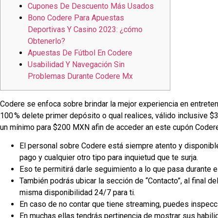
Cupones De Descuento Más Usados
Bono Codere Para Apuestas
Deportivas Y Casino 2023: ¿cómo
Obtenerlo?
Apuestas De Fútbol En Codere
Usabilidad Y Navegación Sin
Problemas Durante Codere Mx
Codere se enfoca sobre brindar la mejor experiencia en entreten
100 % delete primer depósito o qual realices, válido inclusive
un mínimo para $200 MXN afin de acceder an este cupón Codere.
El personal sobre Codere está siempre atento y disponible
pago y cualquier otro tipo para inquietud que te surja.
Eso te permitirá darle seguimiento a lo que pasa durante 
También podrás ubicar la sección de “Contacto”, al final 
misma disponibilidad 24/7 para ti.
En caso de no contar que tiene streaming, puedes inspeccio
En muchas ellas tendrás pertinencia de mostrar sus habili