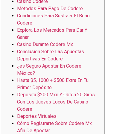
Casino Codere
Métodos Para Pago De Codere
Condiciones Para Sustraer El Bono
Codere
Explora Los Mercados Para Dar Y
Ganar
Casino Durante Codere Mx
Conclusión Sobre Las Apuestas
Deportivas En Codere
¿es Seguro Apostar En Codere
México?
Hasta $5, 1000 + $500 Extra En Tu
Primer Depósito
Deposita $200 Mxn Y Obtén 20 Giros
Con Los Jueves Locos De Casino
Codere
Deportes Virtuales
Cómo Registrarte Sobre Codere Mx
Afin De Apostar