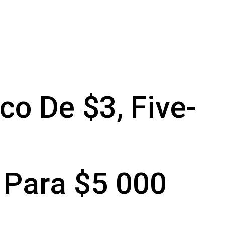
o De $3, Five-
 Para $5 000