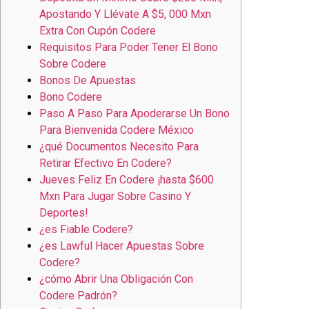
Apostando Y Llévate A $5, 000 Mxn
Extra Con Cupón Codere
Requisitos Para Poder Tener El Bono
Sobre Codere
Bonos De Apuestas
Bono Codere
Paso A Paso Para Apoderarse Un Bono
Para Bienvenida Codere México
¿qué Documentos Necesito Para
Retirar Efectivo En Codere?
Jueves Feliz En Codere ¡hasta $600
Mxn Para Jugar Sobre Casino Y
Deportes!
¿es Fiable Codere?
¿es Lawful Hacer Apuestas Sobre
Codere?
¿cómo Abrir Una Obligación Con
Codere Padrón?