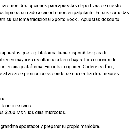
ontraremos dos opciones para apuestas deportivas de nuestro
ivos hípicos sumado a canódromos en palpitante. En sus cómodas
cam su sistema tradicional Sports Book… Apuestas desde tu
puestas que la plataforma tiene disponibles para ti.
 ofrecen mayores resultados a las rebajas. Los cupones de
s en una plataforma. Encontrar cupones Codere es facil,
irte al área de promociones donde se encuentran los mejores
rio.
itorio mexicano.
nos $200 MXN los días miércoles.
grandma apostador y preparar tu propia maniobra.