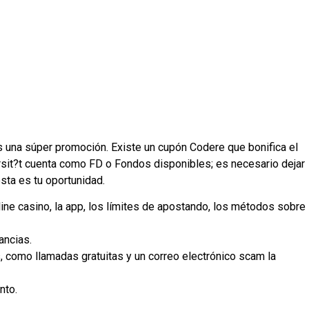
s una súper promoción. Existe un cupón Codere que bonifica el
ersit?t cuenta como FD o Fondos disponibles; es necesario dejar
sta es tu oportunidad.
ine casino, la app, los límites de apostando, los métodos sobre
ancias.
, como llamadas gratuitas y un correo electrónico scam la
nto.