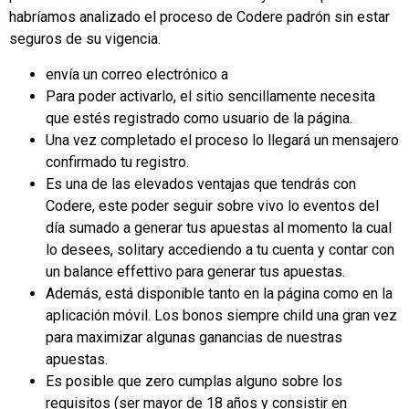
habríamos analizado el proceso de Codere padrón sin estar
seguros de su vigencia.
envía un correo electrónico a
Para poder activarlo, el sitio sencillamente necesita
que estés registrado como usuario de la página.
Una vez completado el proceso lo llegará un mensajero
confirmado tu registro.
Es una de las elevados ventajas que tendrás con
Codere, este poder seguir sobre vivo lo eventos del
día sumado a generar tus apuestas al momento la cual
lo desees, solitary accediendo a tu cuenta y contar con
un balance effettivo para generar tus apuestas.
Además, está disponible tanto en la página como en la
aplicación móvil. Los bonos siempre child una gran vez
para maximizar algunas ganancias de nuestras
apuestas.
Es posible que zero cumplas alguno sobre los
requisitos (ser mayor de 18 años y consistir en