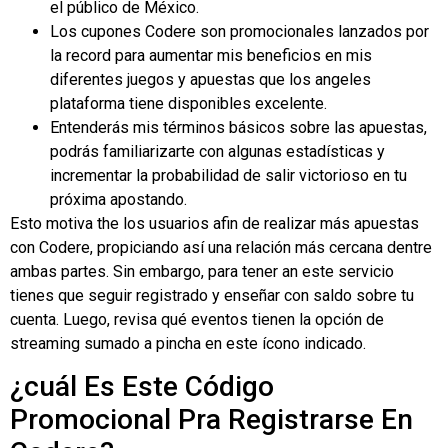
el público de México.
Los cupones Codere son promocionales lanzados por
la record para aumentar mis beneficios en mis
diferentes juegos y apuestas que los angeles
plataforma tiene disponibles excelente.
Entenderás mis términos básicos sobre las apuestas,
podrás familiarizarte con algunas estadísticas y
incrementar la probabilidad de salir victorioso en tu
próxima apostando.
Esto motiva the los usuarios afin de realizar más apuestas
con Codere, propiciando así una relación más cercana dentre
ambas partes. Sin embargo, para tener an este servicio
tienes que seguir registrado y enseñar con saldo sobre tu
cuenta. Luego, revisa qué eventos tienen la opción de
streaming sumado a pincha en este ícono indicado.
¿cuál Es Este Código
Promocional Pra Registrarse En