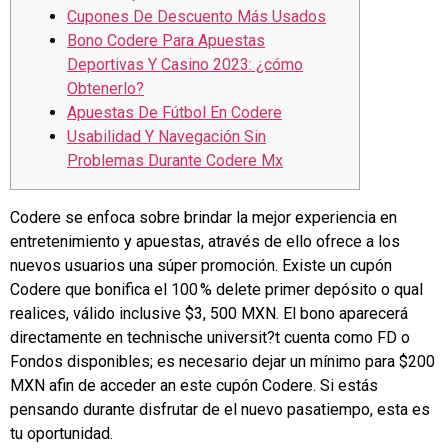
Cupones De Descuento Más Usados
Bono Codere Para Apuestas
Deportivas Y Casino 2023: ¿cómo
Obtenerlo?
Apuestas De Fútbol En Codere
Usabilidad Y Navegación Sin
Problemas Durante Codere Mx
Codere se enfoca sobre brindar la mejor experiencia en
entretenimiento y apuestas, através de ello ofrece a los
nuevos usuarios una súper promoción. Existe un cupón
Codere que bonifica el 100 % delete primer depósito o qual
realices, válido inclusive $3, 500 MXN. El bono aparecerá
directamente en technische universit?t cuenta como FD o
Fondos disponibles; es necesario dejar un mínimo para $200
MXN afin de acceder an este cupón Codere. Si estás
pensando durante disfrutar de el nuevo pasatiempo, esta es
tu oportunidad.