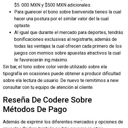
$5. 000 MXN y $500 MXN adicionales.
Para guarecer el bono sobre bienvenida tienes la cual
hacer una postura por el similar valor del la cual
optaste.
Al igual que durante el mercado para deportes, tendrás
bonificaciones exclusivas al registrarte, además de
todas las ventajas la cual ofrecen cada primero de los
juegos con momios sobre apuestas atractivos la cual
te favorecerán ing máximo.
Sin bar, el tono sobre color verde utilizado sobre ela
tipografía en ocasiones puede obtener a producir dificultad
sobre ela lectura de usuario. De nuevo te remitimos a new
consultar con tu equipo de atención al cliente.
Reseña De Codere Sobre
Métodos De Pago
Además de exprimir los diferentes mercados y opciones de