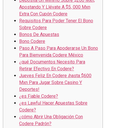
Deposita Un Mínimo Sobre $200 Mxn,
Apostando Y Llévate A $5, 000 Mxn
Extra Con Cupón Codere
Requisitos Para Poder Tener El Bono
Sobre Codere
Bonos De Apuestas
Bono Codere
Paso A Paso Para Apoderarse Un Bono
Para Bienvenida Codere México
¿qué Documentos Necesito Para
Retirar Efectivo En Codere?
Jueves Feliz En Codere ¡hasta $600
Mxn Para Jugar Sobre Casino Y
Deportes!
¿es Fiable Codere?
¿es Lawful Hacer Apuestas Sobre
Codere?
¿cómo Abrir Una Obligación Con
Codere Padrón?