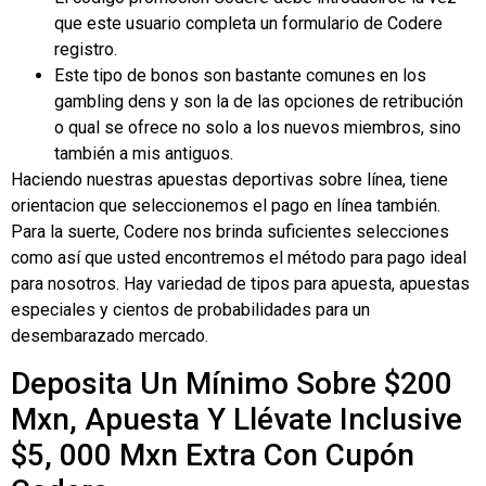
que este usuario completa un formulario de Codere
registro.
Este tipo de bonos son bastante comunes en los
gambling dens y son la de las opciones de retribución
o qual se ofrece no solo a los nuevos miembros, sino
también a mis antiguos.
Haciendo nuestras apuestas deportivas sobre línea, tiene
orientacion que seleccionemos el pago en línea también.
Para la suerte, Codere nos brinda suficientes selecciones
como así que usted encontremos el método para pago ideal
para nosotros. Hay variedad de tipos para apuesta, apuestas
especiales y cientos de probabilidades para un
desembarazado mercado.
Deposita Un Mínimo Sobre $200
Mxn, Apuesta Y Llévate Inclusive
$5, 000 Mxn Extra Con Cupón