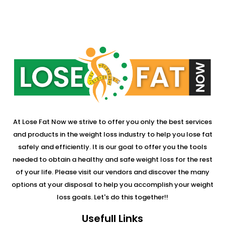
At Lose Fat Now we strive to offer you only the best services
and products in the weight loss industry to help you lose fat
safely and efficiently. It is our goal to offer you the tools
needed to obtain a healthy and safe weight loss for the rest
of your life. Please visit our vendors and discover the many
options at your disposal to help you accomplish your weight
loss goals. Let's do this together!!
Usefull Links