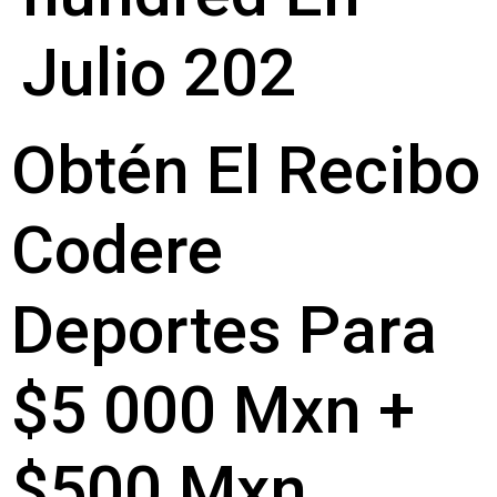
Julio 202
Obtén El Recibo
Codere
Deportes Para
$5 000 Mxn +
$500 Mxn