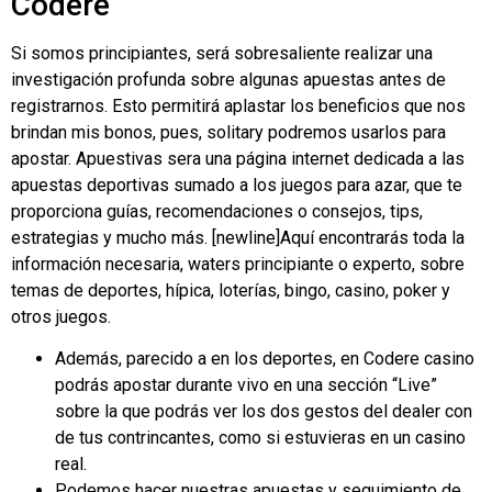
Codere
Si somos principiantes, será sobresaliente realizar una
investigación profunda sobre algunas apuestas antes de
registrarnos. Esto permitirá aplastar los beneficios que nos
brindan mis bonos, pues, solitary podremos usarlos para
apostar. Apuestivas sera una página internet dedicada a las
apuestas deportivas sumado a los juegos para azar, que te
proporciona guías, recomendaciones o consejos, tips,
estrategias y mucho más. [newline]Aquí encontrarás toda la
información necesaria, waters principiante o experto, sobre
temas de deportes, hípica, loterías, bingo, casino, poker y
otros juegos.
Además, parecido a en los deportes, en Codere casino
podrás apostar durante vivo en una sección “Live”
sobre la que podrás ver los dos gestos del dealer con
de tus contrincantes, como si estuvieras en un casino
real.
Podemos hacer nuestras apuestas y seguimiento de