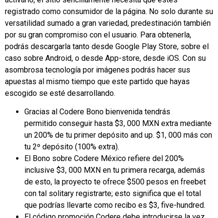
registrado como consumidor de la página. No solo durante su
versatilidad sumado a gran variedad, predestinación también
por su gran compromiso con el usuario. Para obtenerla,
podrás descargarla tanto desde Google Play Store, sobre el
caso sobre Android, o desde App-store, desde iOS. Con su
asombrosa tecnología por imágenes podrás hacer sus
apuestas al mismo tiempo que este partido que hayas
escogido se esté desarrollando.
Gracias al Codere Bono bienvenida tendrás
permitido conseguir hasta $3, 000 MXN extra mediante
un 200% de tu primer depósito and up. $1, 000 más con
tu 2º depósito (100% extra).
El Bono sobre Codere México refiere del 200%
inclusive $3, 000 MXN en tu primera recarga, además
de esto, la proyecto te ofrece $500 pesos en freebet
con tal solitary registrarte; esto significa que el total
que podrías llevarte como recibo es $3, five-hundred.
El código promoción Codere debe introducirse la vez