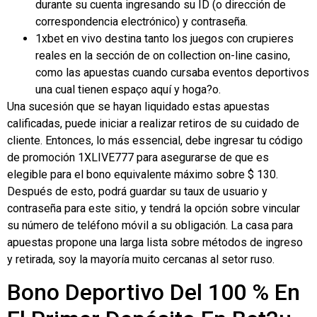
durante su cuenta ingresando su ID (o dirección de
correspondencia electrónico) y contraseña.
1xbet en vivo destina tanto los juegos con crupieres
reales en la sección de on collection on-line casino,
como las apuestas cuando cursaba eventos deportivos
una cual tienen espaço aquí y hoga?o.
Una sucesión que se hayan liquidado estas apuestas
calificadas, puede iniciar a realizar retiros de su cuidado de
cliente. Entonces, lo más essencial, debe ingresar tu código
de promoción 1XLIVE777 para asegurarse de que es
elegible para el bono equivalente máximo sobre $ 130.
Después de esto, podrá guardar su taux de usuario y
contraseña para este sitio, y tendrá la opción sobre vincular
su número de teléfono móvil a su obligación. La casa para
apuestas propone una larga lista sobre métodos de ingreso
y retirada, soy la mayoría muito cercanas al setor ruso.
Bono Deportivo Del 100 % En