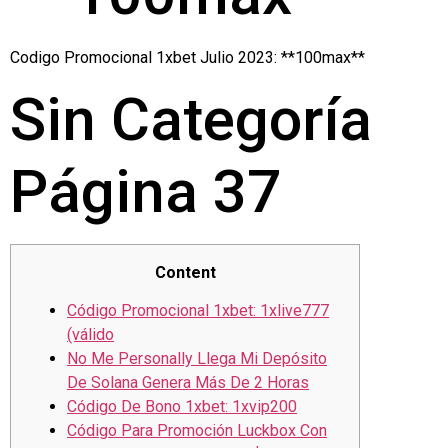
Codigo Promocional 1xbet Julio 2023: **100max**
Sin Categoría
Página 37
Content
Código Promocional 1xbet: 1xlive777
(válido
No Me Personally Llega Mi Depósito
De Solana Genera Más De 2 Horas
Código De Bono 1xbet: 1xvip200
Código Para Promoción Luckbox Con