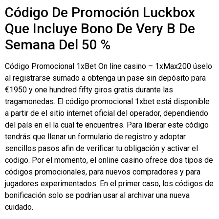
Código De Promoción Luckbox
Que Incluye Bono De Very B De
Semana Del 50 %
Código Promocional 1xBet On line casino – 1xMax200 úselo
al registrarse sumado a obtenga un pase sin depósito para
€1950 y one hundred fifty giros gratis durante las
tragamonedas. El código promocional 1xbet está disponible
a partir de el sitio internet oficial del operador, dependiendo
del país en el la cual te encuentres. Para liberar este código
tendrás que llenar un formulario de registro y adoptar
sencillos pasos afin de verificar tu obligación y activar el
codigo. Por el momento, el online casino ofrece dos tipos de
códigos promocionales, para nuevos compradores y para
jugadores experimentados. En el primer caso, los códigos de
bonificación solo se podrian usar al archivar una nueva
cuidado.