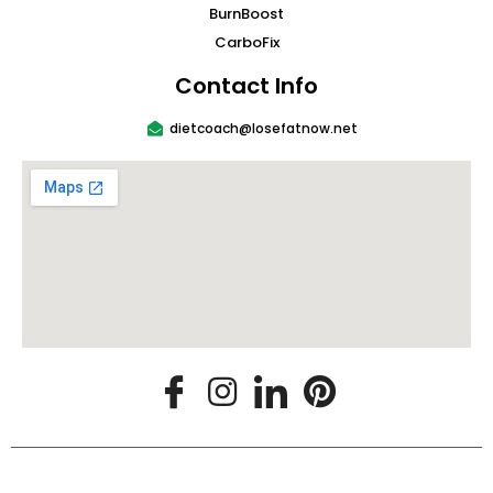
BurnBoost
CarboFix
Contact Info
dietcoach@losefatnow.net