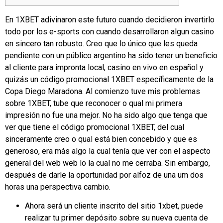
En 1XBET adivinaron este futuro cuando decidieron invertirlo
todo por los e-sports con cuando desarrollaron algun casino
en sincero tan robusto. Creo que lo único que les queda
pendiente con un público argentino ha sido tener un beneficio
al cliente para impronta local, casino en vivo en español y
quizás un código promocional 1XBET específicamente de la
Copa Diego Maradona. Al comienzo tuve mis problemas
sobre 1XBET, tube que reconocer o qual mi primera
impresión no fue una mejor. No ha sido algo que tenga que
ver que tiene el código promocional 1XBET, del cual
sinceramente creo o qual está bien concebido y que es
generoso, era más algo la cual tenía que ver con el aspecto
general del web web lo la cual no me cerraba. Sin embargo,
después de darle la oportunidad por alfoz de una um dos
horas una perspectiva cambio.
Ahora será un cliente inscrito del sitio 1xbet, puede
realizar tu primer depósito sobre su nueva cuenta de