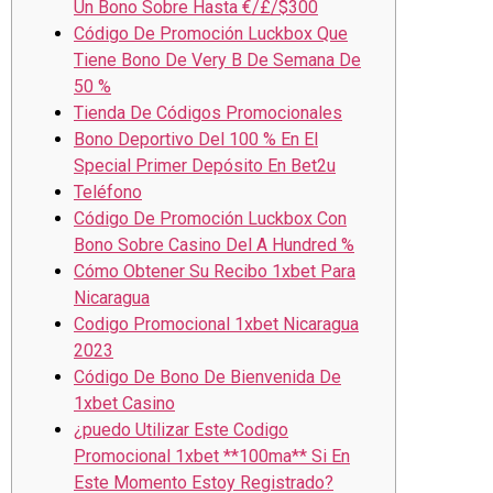
Un Bono Sobre Hasta €/£/$300
Código De Promoción Luckbox Que
Tiene Bono De Very B De Semana De
50 %
Tienda De Códigos Promocionales
Bono Deportivo Del 100 % En El
Special Primer Depósito En Bet2u
Teléfono
Código De Promoción Luckbox Con
Bono Sobre Casino Del A Hundred %
Cómo Obtener Su Recibo 1xbet Para
Nicaragua
Codigo Promocional 1xbet Nicaragua
2023
Código De Bono De Bienvenida De
1xbet Casino
¿puedo Utilizar Este Codigo
Promocional 1xbet **100ma** Si En
Este Momento Estoy Registrado?