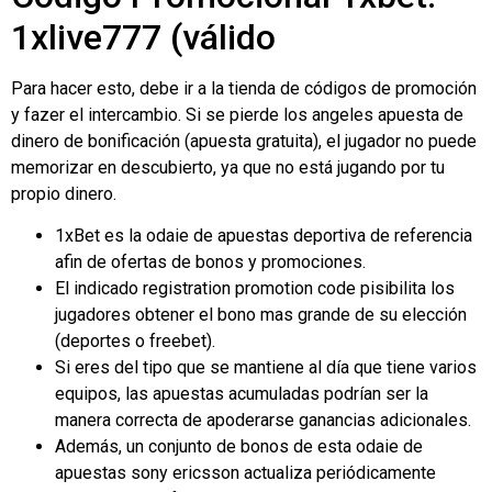
1xlive777 (válido
Para hacer esto, debe ir a la tienda de códigos de promoción
y fazer el intercambio. Si se pierde los angeles apuesta de
dinero de bonificación (apuesta gratuita), el jugador no puede
memorizar en descubierto, ya que no está jugando por tu
propio dinero.
1xBet es la odaie de apuestas deportiva de referencia
afin de ofertas de bonos y promociones.
El indicado registration promotion code pisibilita los
jugadores obtener el bono mas grande de su elección
(deportes o freebet).
Si eres del tipo que se mantiene al día que tiene varios
equipos, las apuestas acumuladas podrían ser la
manera correcta de apoderarse ganancias adicionales.
Además, un conjunto de bonos de esta odaie de
apuestas sony ericsson actualiza periódicamente