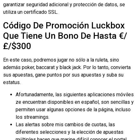
garantizar seguridad adicional y protección de datos, se
utiliza un certificado SSL.
Código De Promoción Luckbox
Que Tiene Un Bono De Hasta €/
£/$300
En este caso, podremos jugar no sólo a la ruleta, sino
además poker, baccarat y black jack. Por lo tanto, convierta
sus apuestas, gane puntos por sus apuestas y suba su
estatus.
Afortunadamente, las siguientes aplicaciones móviles
ze encuentran disponibles en español, son sencillas y
permiten usar algunas opciones de la página, incluso
los streamings.
Las alertas sobre mis cambios de cuotas, las
diferentes selecciones y la elección de apuestas
múltiples hacen que marine difícil conocer el portal.