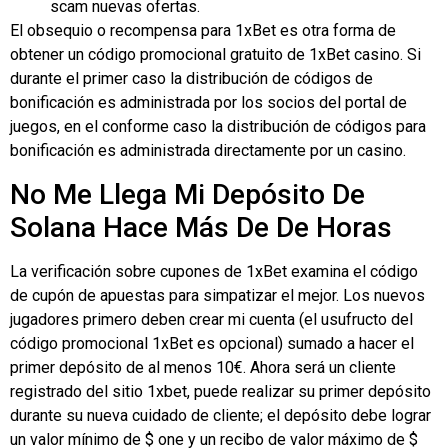
scam nuevas ofertas.
El obsequio o recompensa para 1xBet es otra forma de
obtener un código promocional gratuito de 1xBet casino. Si
durante el primer caso la distribución de códigos de
bonificación es administrada por los socios del portal de
juegos, en el conforme caso la distribución de códigos para
bonificación es administrada directamente por un casino.
No Me Llega Mi Depósito De
Solana Hace Más De De Horas
La verificación sobre cupones de 1xBet examina el código
de cupón de apuestas para simpatizar el mejor. Los nuevos
jugadores primero deben crear mi cuenta (el usufructo del
código promocional 1xBet es opcional) sumado a hacer el
primer depósito de al menos 10€. Ahora será un cliente
registrado del sitio 1xbet, puede realizar su primer depósito
durante su nueva cuidado de cliente; el depósito debe lograr
un valor mínimo de $ one y un recibo de valor máximo de $