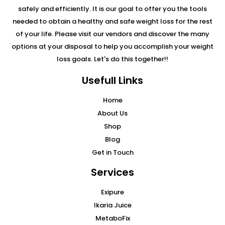
safely and efficiently. It is our goal to offer you the tools
needed to obtain a healthy and safe weight loss for the rest
of your life. Please visit our vendors and discover the many
options at your disposal to help you accomplish your weight
loss goals. Let's do this together!!
Usefull Links
Home
About Us
Shop
Blog
Get in Touch
Services
Exipure
Ikaria Juice
MetaboFix