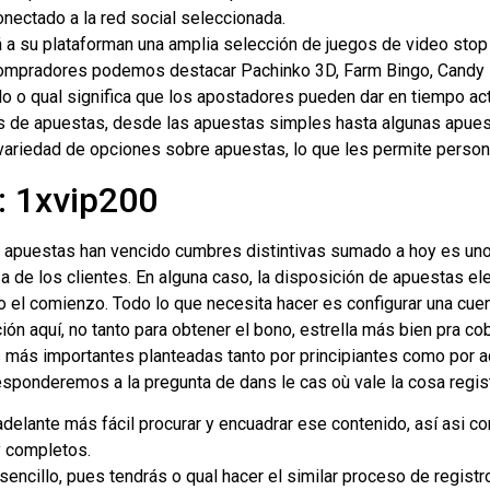
nectado a la red social seleccionada.
á a su plataforman una amplia selección de juegos de video stop 
 compradores podemos destacar Pachinko 3D, Farm Bingo, Candy
 lo o qual significa que los apostadores pueden dar en tiempo ac
s de apuestas, desde las apuestas simples hasta algunas apues
variedad de opciones sobre apuestas, lo que les permite person
: 1xvip200
 apuestas han vencido cumbres distintivas sumado a hoy es uno 
a de los clientes. En alguna caso, la disposición de apuestas el
 el comienzo. Todo lo que necesita hacer es configurar una cue
ación aquí, no tanto para obtener el bono, estrella más bien pra 
 más importantes planteadas tanto por principiantes como por 
esponderemos a la pregunta de dans le cas où vale la cosa regist
adelante más fácil procurar y encuadrar ese contenido, así asi c
y completos.
sencillo, pues tendrás o qual hacer el similar proceso de registro