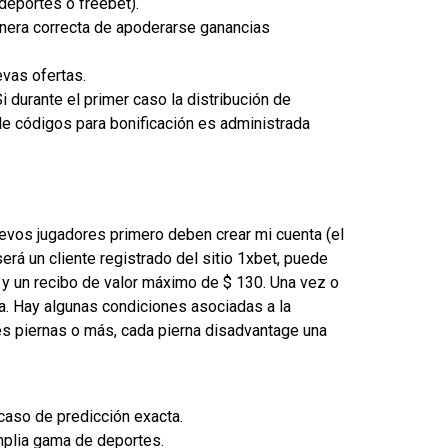
deportes o freebet).
anera correcta de apoderarse ganancias
vas ofertas.
 durante el primer caso la distribución de
 de códigos para bonificación es administrada
evos jugadores primero deben crear mi cuenta (el
rá un cliente registrado del sitio 1xbet, puede
e y un recibo de valor máximo de $ 130. Una vez o
a. Hay algunas condiciones asociadas a la
es piernas o más, cada pierna disadvantage una
caso de predicción exacta.
plia gama de deportes.