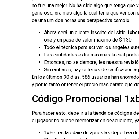
no fue una mejor. No ha sido algo que tenga que 
generoso, era más algo la cual tenía que ver con 
de una um dos horas una perspectiva cambio.
Ahora será un cliente inscrito del sitio 1xb
one y un pase de valor máximo de $ 130.
Todo el técnica para activar los angeles aut
Las cantidades extra máximas la cual podrás
Entonces, no se demore, lea nuestra revisión
Sin embargo, hay criterios de calificación a
En los últimos 30 días, 586 usuarios han ahorra
y por lo tanto obtener el precio más barato que de
Código Promocional 1xbe
Para hacer esto, debe ir a la tienda de códigos de
el jugador no puede memorizar en descubierto, ya
1xBet es la odaie de apuestas deportiva de