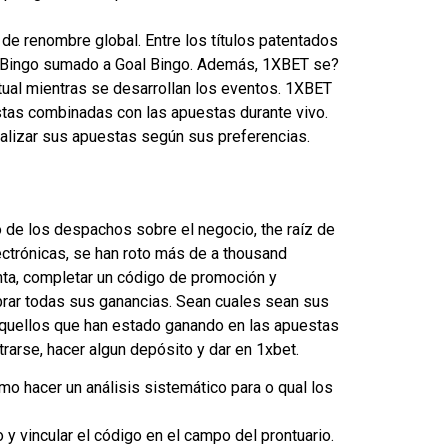
de renombre global. Entre los títulos patentados
 Bingo sumado a Goal Bingo. Además, 1XBET se?
tual mientras se desarrollan los eventos. 1XBET
tas combinadas con las apuestas durante vivo.
alizar sus apuestas según sus preferencias.
de los despachos sobre el negocio, the raíz de
ectrónicas, se han roto más de a thousand
nta, completar un código de promoción y
cobrar todas sus ganancias. Sean cuales sean sus
aquellos que han estado ganando en las apuestas
rarse, hacer algun depósito y dar en 1xbet.
omo hacer un análisis sistemático para o qual los
 y vincular el código en el campo del prontuario.