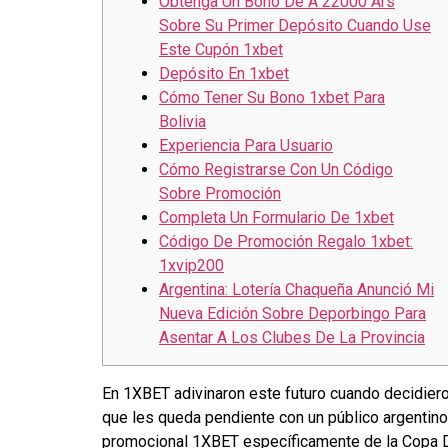
Obtenga Un Bono De A 22000 Ars
Sobre Su Primer Depósito Cuando Use
Este Cupón 1xbet
Depósito En 1xbet
Cómo Tener Su Bono 1xbet Para
Bolivia
Experiencia Para Usuario
Сómo Registrarse Con Un Código
Sobre Promoción
Completa Un Formulario De 1xbet
Código De Promoción Regalo 1xbet:
1xvip200
Argentina: Lotería Chaqueña Anunció Mi
Nueva Edición Sobre Deporbingo Para
Asentar A Los Clubes De La Provincia
En 1XBET adivinaron este futuro cuando decidieron
que les queda pendiente con un público argentino 
promocional 1XBET específicamente de la Copa D