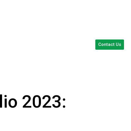
Contact Us
lio 2023: