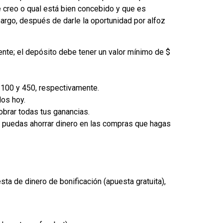
e creo o qual está bien concebido y que es
bargo, después de darle la oportunidad por alfoz
iente; el depósito debe tener un valor mínimo de $
r 100 y 450, respectivamente.
los hoy.
cobrar todas tus ganancias.
e puedas ahorrar dinero en las compras que hagas
sta de dinero de bonificación (apuesta gratuita),