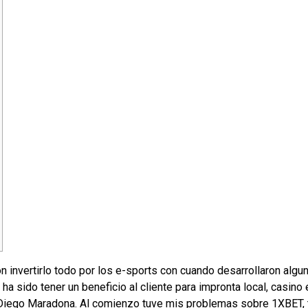
 invertirlo todo por los e-sports con cuando desarrollaron algun
ha sido tener un beneficio al cliente para impronta local, casino
iego Maradona. Al comienzo tuve mis problemas sobre 1XBET, t