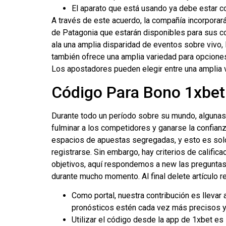
El aparato que está usando ya debe estar co
A través de este acuerdo, la compañía incorporar
de Patagonia que estarán disponibles para sus
ala una amplia disparidad de eventos sobre vivo,
también ofrece una amplia variedad para opcione
Los apostadores pueden elegir entre una amplia 
Código Para Bono 1xbet
Durante todo un período sobre su mundo, algunas
fulminar a los competidores y ganarse la confianz
espacios de apuestas segregadas, y esto es solo
registrarse. Sin embargo, hay criterios de calific
objetivos, aquí respondemos a new las preguntas
durante mucho momento. Al final delete artículo r
Como portal, nuestra contribución es llevar 
pronósticos estén cada vez más precisos 
Utilizar el código desde la app de 1xbet es 