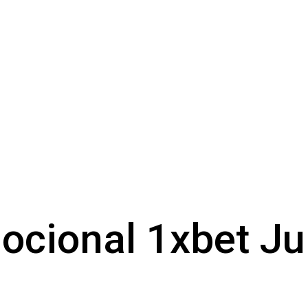
cional 1xbet Ju