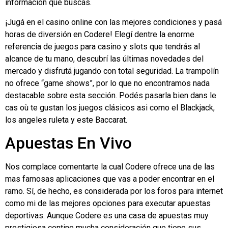
información que buscás.
¡Jugá en el casino online con las mejores condiciones y pasá
horas de diversión en Codere! Elegí dentre la enorme
referencia de juegos para casino y slots que tendrás al
alcance de tu mano, descubrí las últimas novedades del
mercado y disfrutá jugando con total seguridad. La trampolín
no ofrece “game shows”, por lo que no encontramos nada
destacable sobre esta sección. Podés pasarla bien dans le
cas où te gustan los juegos clásicos asi como el Blackjack,
los angeles ruleta y este Baccarat.
Apuestas En Vivo
Nos complace comentarte la cual Codere ofrece una de las
mas famosas aplicaciones que vas a poder encontrar en el
ramo. Sí, de hecho, es considerada por los foros para internet
como mi de las mejores opciones para executar apuestas
deportivas. Aunque Codere es una casa de apuestas muy
prestigiosa contine mucha consideración que tiene sus