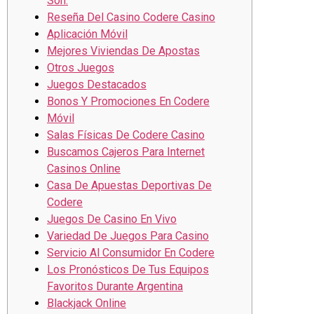
Son:
Reseña Del Casino Codere Casino
Aplicación Móvil
Mejores Viviendas De Apostas
Otros Juegos
Juegos Destacados
Bonos Y Promociones En Codere
Móvil
Salas Físicas De Codere Casino
Buscamos Cajeros Para Internet
Casinos Online
Casa De Apuestas Deportivas De
Codere
Juegos De Casino En Vivo
Variedad De Juegos Para Casino
Servicio Al Consumidor En Codere
Los Pronósticos De Tus Equipos
Favoritos Durante Argentina
Blackjack Online