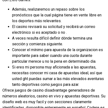
Además, realizaremos un repaso sobre los
pronósticos que la cual página tiene en vente libre en
los deportes más relevantes.
El casino revisará su solicitud y recibirá un correo
electrónico si es aceptado o no .
A veces resulta difícil definir dónde termina una
sección y comienza siguiente.
Conocer el mínimo para apuesta de la organizacion es
importante para saber cuando una cuota durante
particular merece u no la pena en determinado dia.
Si eres mi persona muy aficionada a las apuestas,
necesitas conocer mi casa de apuestas ideal; así que
usted ght puedas sumar a las más elevados aventuras
tanto deportivas como juegos para azar.
Ofrece juegos de casino disadvantage generadores de
números aleatorios, casino en vivo y apuestas deportivas. Su
diseño web es muy facil y con secciones claramente
identificadas, disponible enteramente en español. Codere es