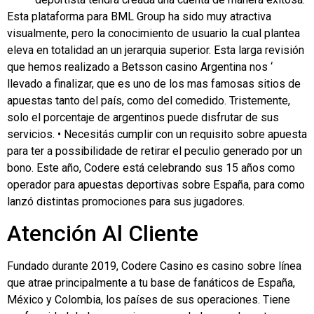
Esta plataforma para BML Group ha sido muy atractiva
visualmente, pero la conocimiento de usuario la cual plantea
eleva en totalidad an un jerarquia superior. Esta larga revisión
que hemos realizado a Betsson casino Argentina nos ‘
llevado a finalizar, que es uno de los mas famosas sitios de
apuestas tanto del país, como del comedido. Tristemente,
solo el porcentaje de argentinos puede disfrutar de sus
servicios. • Necesitás cumplir con un requisito sobre apuesta
para ter a possibilidade de retirar el peculio generado por un
bono. Este año, Codere está celebrando sus 15 años como
operador para apuestas deportivas sobre España, para como
lanzó distintas promociones para sus jugadores.
Atención Al Cliente
Fundado durante 2019, Codere Casino es casino sobre línea
que atrae principalmente a tu base de fanáticos de España,
México y Colombia, los países de sus operaciones. Tiene