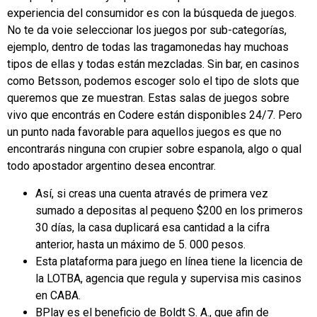
experiencia del consumidor es con la búsqueda de juegos.
No te da voie seleccionar los juegos por sub-categorías,
ejemplo, dentro de todas las tragamonedas hay muchoas
tipos de ellas y todas están mezcladas. Sin bar, en casinos
como Betsson, podemos escoger solo el tipo de slots que
queremos que ze muestran. Estas salas de juegos sobre
vivo que encontrás en Codere están disponibles 24/7. Pero
un punto nada favorable para aquellos juegos es que no
encontrarás ninguna con crupier sobre espanola, algo o qual
todo apostador argentino desea encontrar.
Así, si creas una cuenta através de primera vez
sumado a depositas al pequeno $200 en los primeros
30 días, la casa duplicará esa cantidad a la cifra
anterior, hasta un máximo de 5. 000 pesos.
Esta plataforma para juego en línea tiene la licencia de
la LOTBA, agencia que regula y supervisa mis casinos
en CABA.
BPlay es el beneficio de Boldt S. A., que afin de