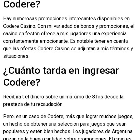
Codere?
Hay numerosas promociones interesantes disponibles en
Codere Casino. Con mi variedad de bonos y promociones, el
casino en festón ofrece a mis jugadores una experiencia
constantemente emocionante. Es notable tener en cuenta
que las ofertas Codere Casino se adjuntan a mis términos y
situaciones.
¿Cuánto tarda en ingresar
Codere?
Recibirá t el dinero sobre un má ximo de 8 hrs desde la
presteza de tu recaudación.
Pero, en un caso de Codere; más que lograr muchos juegos,
un hecho de obtener una selección para juegos que sean
populares y estén bien hechos. Los jugadores de Argentina
gozan de la buena cantidad sobre promociones. El caso es