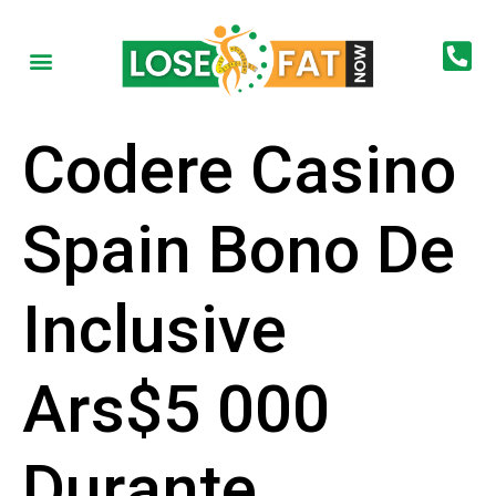
Codere Casino
Spain Bono De
Inclusive
Ars$5 000
Durante