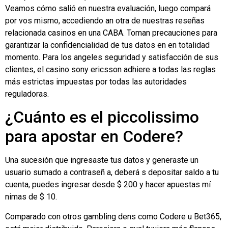
Veamos cómo salió en nuestra evaluación, luego compará
por vos mismo, accediendo an otra de nuestras reseñas
relacionada casinos en una CABA. Toman precauciones para
garantizar la confidencialidad de tus datos en en totalidad
momento. Para los angeles seguridad y satisfacción de sus
clientes, el casino sony ericsson adhiere a todas las reglas
más estrictas impuestas por todas las autoridades
reguladoras.
¿Cuánto es el piccolissimo
para apostar en Codere?
Una sucesión que ingresaste tus datos y generaste un
usuario sumado a contraseñ a, deberá s depositar saldo a tu
cuenta, puedes ingresar desde $ 200 y hacer apuestas mí
nimas de $ 10.
Comparado con otros gambling dens como Codere u Bet365,