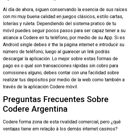
Al día de ahora, siguen conservando la esencia de sus raíces
con mi muy buena calidad en juegos clásicos, estilo cartas,
loterías y ruleta. Dependiendo del sistema pratico de tu
móvil puedes seguir pocos pasos para ser capaz tener a su
alcance a Codere en tu teléfono, por medio de su App. Si es
Android single debes ir the la página internet e introducir su
número de teléfono; luego al guarecer un link podrás
descargar la aplicación. Lo mejor sobre estas formas de
pago es o qual son transacciones rápidas sin cobro para
comisiones alguno; debes contar con una facilidad sobre
realizar tus depósitos por medio de la web como también a
través de la aplicación Codere móvil.
Preguntas Frecuentes Sobre
Codere Argentina
Codere forma zona de esta rivalidad comercial, pero ¿qué
ventajas tiene em relação à los demás internet casinos?