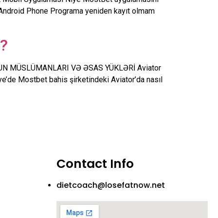
 Android Phone Programa yeniden kayıt olmam
r?
e OYUNUN MÜSLÜMANLARI VƏ ƏSAS YÜKLƏRİ Aviator
iye’de Mostbet bahis şirketindeki Aviator’da nasıl
Contact Info
dietcoach@losefatnow.net