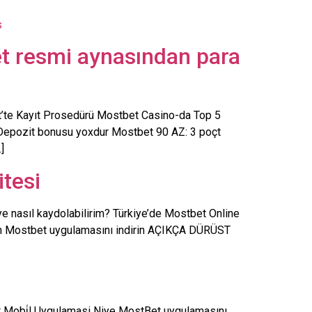
s
et resmi aynasından para
’te Kayıt Prosedürü Mostbet Casino-da Top 5
epozit bonusu yoxdur Mostbet 90 AZ: 3 poçt
]
itesi
ye nasıl kaydolabilirim? Türkiye’de Mostbet Online
çin Mostbet uygulamasını indirin AÇIKÇA DÜRÜST
 Mobi̇l Uygulamasi Niye MostBet uygulamasını