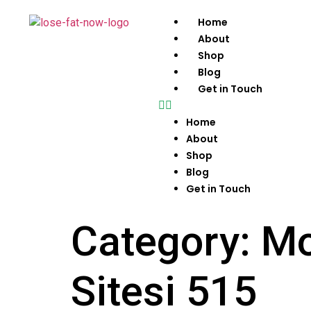
Home
About
Shop
Blog
Get in Touch
Home
About
Shop
Blog
Get in Touch
Category:
Mo
Sitesi 515