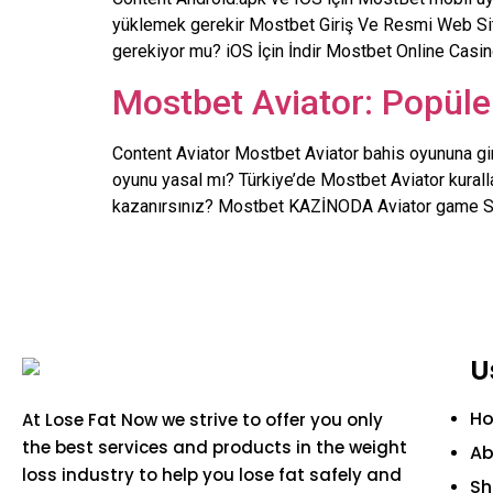
yüklemek gerekir Mostbet Giriş Ve Resmi Web Si
gerekiyor mu? iOS İçin İndir Mostbet Online Casin
Mostbet Aviator: Popüler
Content Aviator Mostbet Aviator bahis oyununa 
oyunu yasal mı? Türkiye’de Mostbet Aviator kuralla
kazanırsınız? Mostbet KAZİNODA Aviator game 
U
H
At Lose Fat Now we strive to offer you only
the best services and products in the weight
Ab
loss industry to help you lose fat safely and
S