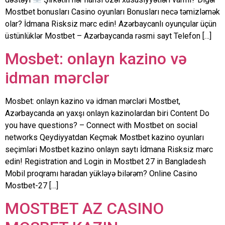
Mostbet bonusları Casino oyunları Bonusları necə təmizləmək
olar? İdmana Risksiz mərc edin! Azərbaycanlı oyunçular üçün
üstünlüklər Mostbet – Azərbaycanda rəsmi sayt Telefon […]
Mosbet: onlayn kazino və
idman mərclər
Mosbet: onlayn kazino və idman mərcləri Mostbet,
Azərbaycanda ən yaxşı onlayn kazinolardan biri Content Do
you have questions? – Connect with Mostbet on social
networks Qeydiyyatdan Keçmək Mostbet kazino oyunları
seçimləri Mostbet kazino onlayn saytı İdmana Risksiz mərc
edin! Registration and Login in Mostbet 27 in Bangladesh
Mobil proqramı haradan yükləyə bilərəm? Online Casino
Mostbet-27 […]
MOSTBET AZ CASINO