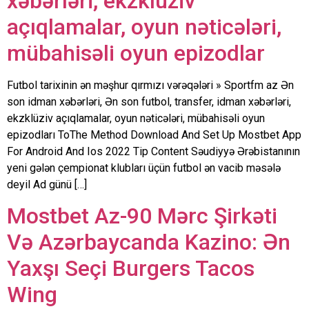
xəbərləri, ekzklüziv
açıqlamalar, oyun nəticələri,
mübahisəli oyun epizodlar
Futbol tarixinin ən məşhur qırmızı vərəqələri » Sportfm az Ən
son idman xəbərləri, Ən son futbol, transfer, idman xəbərləri,
ekzklüziv açıqlamalar, oyun nəticələri, mübahisəli oyun
epizodları ToThe Method Download And Set Up Mostbet App
For Android And Ios 2022 Tip Content Səudiyyə Ərəbistanının
yeni gələn çempionat klubları üçün futbol ən vacib məsələ
deyil Ad günü […]
Mostbet Az-90 Mərc Şirkəti
Və Azərbaycanda Kazino: Ən
Yaxşı Seçi Burgers Tacos
Wing