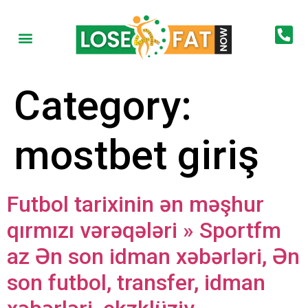
Category:
mostbet giriş
Futbol tarixinin ən məşhur
qırmızı vərəqələri » Sportfm
az Ən son idman xəbərləri, Ən
son futbol, transfer, idman