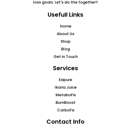
loss goals. Let's do this together!!
Usefull Links
Home
About Us
Shop
Blog
Get in Touch
Services
Exipure
Ikaria Juice
MetaboFix
BurnBoost
CarboFix
Contact Info