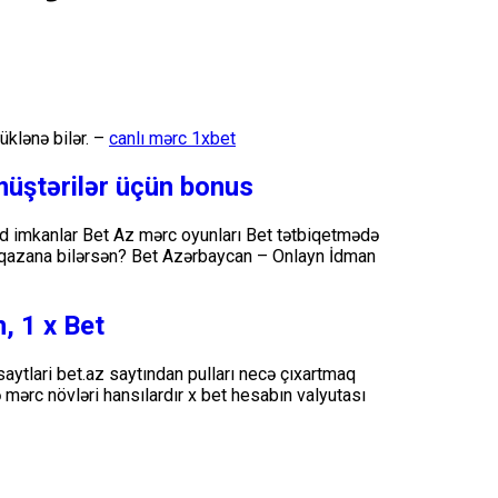
üklənə bilər. –
canlı mərc 1xbet
müştərilər üçün bonus
ud imkanlar Bet Az mərc oyunları Bet tətbiqetmədə
 qazana bilərsən? Bet Azərbaycan – Onlayn İdman
, 1 x Bet
ytlari bet.az saytından pulları necə çıxartmaq
mərc növləri hansılardır x bet hesabın valyutası